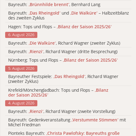
Bayreuth:
„
Brünnhilde brennt
“
, Bernhard Lang
Bayreuth:
„
Das Rheingold
“
und
„
Die Walküre
“
– Halbzeitbilanz
des zweiten Zyklus
Hagen: Tops und Flops –
„
Bilanz der Saison 2025/26
“
6. August 2026
Bayreuth:
„
Die Walküre
“
, Richard Wagner (zweiter Zyklus)
Bayreuth:
„
Rienzi
“
, Richard Wagner (dritte Besprechung)
Nürnberg: Tops und Flops –
„
Bilanz der Saison 2025/26
“
5. August 2026
Bayreuther Festspiele:
„
Das Rheingold
“
, Richard Wagner
(zweiter Zyklus)
Krefeld/Mönchengladbach: Tops und Flops –
„
Bilanz
der Saison 2025/26
“
4. August 2026
Bayreuth:
„
Rienzi
“
, Richard Wagner (zweite Vorstellung)
Bayreuth: Gedenkveranstaltung
„
Verstummte Stimmen
“
mit
Michel Friedman
Pionteks Bayreuth:
„
Christa Pawlofsky: Bayreuths große