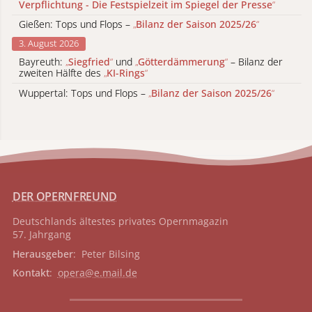
Verpflichtung - Die Festspielzeit im Spiegel der Presse
“
Gießen: Tops und Flops –
„
Bilanz der Saison 2025/26
“
3. August 2026
Bayreuth:
„
Siegfried
“
und
„
Götterdämmerung
“
– Bilanz der
zweiten Hälfte des
„
KI-Rings
“
Wuppertal: Tops und Flops –
„
Bilanz der Saison 2025/26
“
DER OPERNFREUND
Deutschlands ältestes privates
Opernmagazin
57. Jahrgang
Herausgeber
: Peter Bilsing
Kontakt
:
opera@e.mail.de