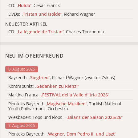
CD:
„
Hulda
“
, César Franck
DVDs:
„
Tristan und Isolde
“
, Richard Wagner
NEUESTER ARTIKEL
CD:
„
La légende de Tristan
“
, Charles Tournemire
NEU IM OPERNFREUND
8. August 2026
Bayreuth:
„
Siegfried
“
, Richard Wagner (zweiter Zyklus)
Kontrapunkt:
„
Gedanken zu Rienzi
“
Martina Franca:
„
FESTIVAL della Valle d’Itria 2026
“
Pionteks Bayreuth
„
Magische Musiken
“
, Turkish National
Youth Philharmonic Orchestra
Wiesbaden: Tops und Flops –
„
Bilanz der Saison 2025/26
“
7. August 2026
Pionteks Bayreuth:
„
Wagner, Dom Pedro II. und Liszt
“