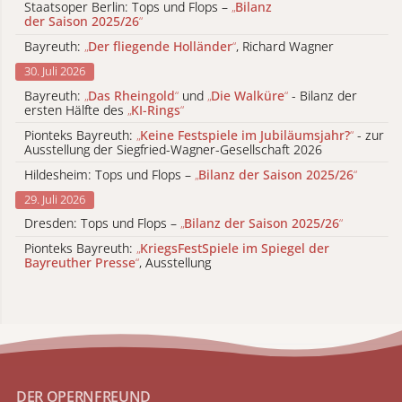
Staatsoper Berlin: Tops und Flops –
„
Bilanz
der Saison 2025/26
“
Bayreuth:
„
Der fliegende Holländer
“
, Richard Wagner
30. Juli 2026
Bayreuth:
„
Das Rheingold
“
und
„
Die Walküre
“
- Bilanz der
ersten Hälfte des
„
KI-Rings
“
Pionteks Bayreuth:
„
Keine Festspiele im Jubiläumsjahr?
“
- zur
Ausstellung der Siegfried-Wagner-Gesellschaft 2026
Hildesheim: Tops und Flops –
„
Bilanz der Saison 2025/26
“
29. Juli 2026
Dresden: Tops und Flops –
„
Bilanz der Saison 2025/26
“
Pionteks Bayreuth:
„
KriegsFestSpiele im Spiegel der
Bayreuther Presse
“
, Ausstellung
DER OPERNFREUND