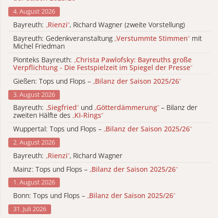
4. August 2026
Bayreuth:
„
Rienzi
“
, Richard Wagner (zweite Vorstellung)
Bayreuth: Gedenkveranstaltung
„
Verstummte Stimmen
“
mit
Michel Friedman
Pionteks Bayreuth:
„
Christa Pawlofsky: Bayreuths große
Verpflichtung - Die Festspielzeit im Spiegel der Presse
“
Gießen: Tops und Flops –
„
Bilanz der Saison 2025/26
“
3. August 2026
Bayreuth:
„
Siegfried
“
und
„
Götterdämmerung
“
– Bilanz der
zweiten Hälfte des
„
KI-Rings
“
Wuppertal: Tops und Flops –
„
Bilanz der Saison 2025/26
“
2. August 2026
Bayreuth:
„
Rienzi
“
, Richard Wagner
Mainz: Tops und Flops –
„
Bilanz der Saison 2025/26
“
1. August 2026
Bonn: Tops und Flops –
„
Bilanz der Saison 2025/26
“
31. Juli 2026