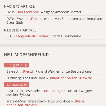
NÄCHSTE ARTIKEL
DVDs
„
Don Giovanni
“
, Wolfgang Amadeus Mozart
DVDs: Zweimal
„
Fidelio
“
, einmal von Beethoven und einmal von
Claus Guth
NEUESTER ARTIKEL
CD:
„
La légende de Tristan
“
, Charles Tournemire
NEU IM OPERNFREUND
6. August 2026
Bayreuth:
„
Rienzi
“
, Richard Wagner (dritte Besprechung)
Nürnberg: Tops und Flops –
„
Bilanz der Saison 2025/26
“
5. August 2026
Bayreuther Festspiele:
„
Das Rheingold
“
, Richard Wagner
(zweiter Zyklus)
Krefeld/Mönchengladbach: Tops und Flops –
„
Bilanz
der Saison 2025/26
“