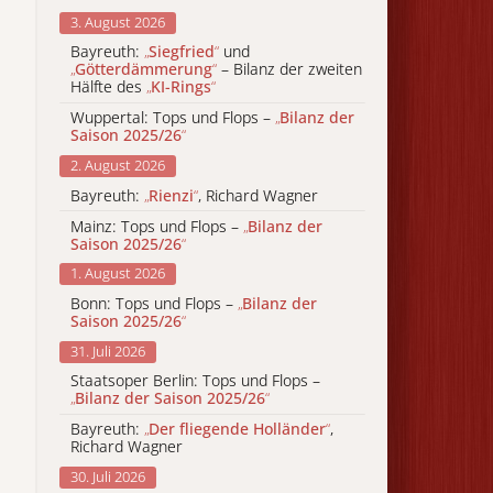
3. August 2026
Bayreuth:
„
Siegfried
“
und
„
Götterdämmerung
“
– Bilanz der zweiten
Hälfte des
„
KI-Rings
“
Wuppertal: Tops und Flops –
„
Bilanz der
Saison 2025/26
“
2. August 2026
Bayreuth:
„
Rienzi
“
, Richard Wagner
Mainz: Tops und Flops –
„
Bilanz der
Saison 2025/26
“
1. August 2026
Bonn: Tops und Flops –
„
Bilanz der
Saison 2025/26
“
31. Juli 2026
Staatsoper Berlin: Tops und Flops –
„
Bilanz der Saison 2025/26
“
Bayreuth:
„
Der fliegende Holländer
“
,
Richard Wagner
30. Juli 2026