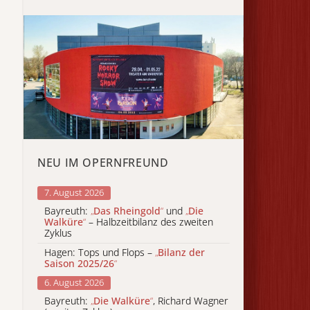
NEU IM OPERNFREUND
7. August 2026
Bayreuth:
„
Das Rheingold
“
und
„
Die
Walküre
“
– Halbzeitbilanz des zweiten
Zyklus
Hagen: Tops und Flops –
„
Bilanz der
Saison 2025/26
“
6. August 2026
Bayreuth:
„
Die Walküre
“
, Richard Wagner