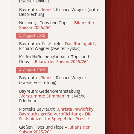
(zweiter Zyklus)
Bayreuth:
„
Rienzi
“
, Richard Wagner (dritte
Besprechung)
Nürnberg: Tops und Flops –
„
Bilanz der
Saison 2025/26
“
5. August 2026
Bayreuther Festspiele:
„
Das Rheingold
“
,
Richard Wagner (zweiter Zyklus)
Krefeld/Mönchengladbach: Tops und
Flops –
„
Bilanz der Saison 2025/26
“
4. August 2026
Bayreuth:
„
Rienzi
“
, Richard Wagner
(zweite Vorstellung)
Bayreuth: Gedenkveranstaltung
„
Verstummte Stimmen
“
mit Michel
Friedman
Pionteks Bayreuth:
„
Christa Pawlofsky:
Bayreuths große Verpflichtung - Die
Festspielzeit im Spiegel der Presse
“
Gießen: Tops und Flops –
„
Bilanz der
Saison 2025/26
“