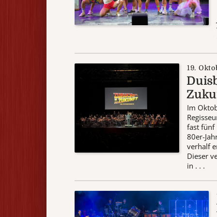
19. Okto
Duisb
Zukun
Im Oktob
Regisseu
fast fün
80er-Jah
verhalf 
Dieser v
in . . .