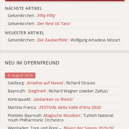
NÄCHSTE ARTIKEL
Gelsenkirchen:
„
Fifty-Fifty
“
Gelsenkirchen:
„
Der Rest ist Tanz
“
NEUESTER ARTIKEL
Gelsenkirchen:
„
Die Zauberflöte
“
, Wolfgang Amadeus Mozart
NEU IM OPERNFREUND
8. August 2026
Salzburg:
„
Ariadne auf Naxos
“
, Richard Strauss
Bayreuth:
„
Siegfried
“
, Richard Wagner (zweiter Zyklus)
Kontrapunkt:
„
Gedanken zu Rienzi
“
Martina Franca:
„
FESTIVAL della Valle d’Itria 2026
“
Pionteks Bayreuth
„
Magische Musiken
“
, Turkish National
Youth Philharmonic Orchestra
Wiesbaden: Tops und Flops –
„
Bilanz der Saison 2025/26
“