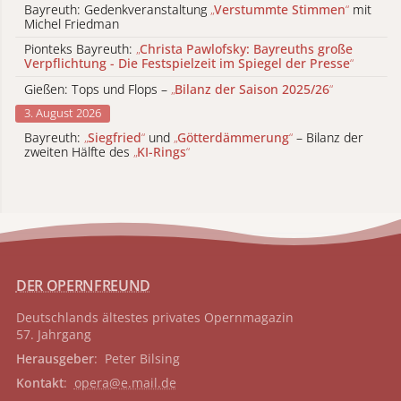
Bayreuth: Gedenkveranstaltung
„
Verstummte Stimmen
“
mit
Michel Friedman
Pionteks Bayreuth:
„
Christa Pawlofsky: Bayreuths große
Verpflichtung - Die Festspielzeit im Spiegel der Presse
“
Gießen: Tops und Flops –
„
Bilanz der Saison 2025/26
“
3. August 2026
Bayreuth:
„
Siegfried
“
und
„
Götterdämmerung
“
– Bilanz der
zweiten Hälfte des
„
KI-Rings
“
DER OPERNFREUND
Deutschlands ältestes privates
Opernmagazin
57. Jahrgang
Herausgeber
: Peter Bilsing
Kontakt
:
opera@e.mail.de