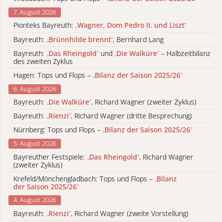
7. August 2026
Pionteks Bayreuth:
„
Wagner, Dom Pedro II. und Liszt
“
Bayreuth:
„
Brünnhilde brennt
“
, Bernhard Lang
Bayreuth:
„
Das Rheingold
“
und
„
Die Walküre
“
– Halbzeitbilanz
des zweiten Zyklus
Hagen: Tops und Flops –
„
Bilanz der Saison 2025/26
“
6. August 2026
Bayreuth:
„
Die Walküre
“
, Richard Wagner (zweiter Zyklus)
Bayreuth:
„
Rienzi
“
, Richard Wagner (dritte Besprechung)
Nürnberg: Tops und Flops –
„
Bilanz der Saison 2025/26
“
5. August 2026
Bayreuther Festspiele:
„
Das Rheingold
“
, Richard Wagner
(zweiter Zyklus)
Krefeld/Mönchengladbach: Tops und Flops –
„
Bilanz
der Saison 2025/26
“
4. August 2026
Bayreuth:
„
Rienzi
“
, Richard Wagner (zweite Vorstellung)