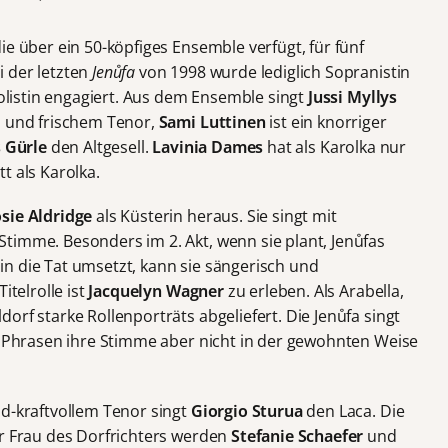
ie über ein 50-köpfiges Ensemble verfügt, für fünf
 der letzten
Jenůfa
von 1998 wurde lediglich Sopranistin
Solistin engagiert. Aus dem Ensemble singt
Jussi Myllys
m und frischem Tenor,
Sami Luttinen
ist ein knorriger
 Gürle
den Altgesell.
Lavinia Dames
hat als Karolka nur
t als Karolka.
sie Aldridge
als Küsterin heraus. Sie singt mit
timme. Besonders im 2. Akt, wenn sie plant, Jenůfas
n die Tat umsetzt, kann sie sängerisch und
itelrolle ist
Jacquelyn Wagner
zu erleben. Als Arabella,
orf starke Rollenporträts abgeliefert. Die Jenůfa singt
en Phrasen ihre Stimme aber nicht in der gewohnten Weise
nd-kraftvollem Tenor singt
Giorgio Sturua
den Laca. Die
er Frau des Dorfrichters werden
Stefanie Schaefer
und