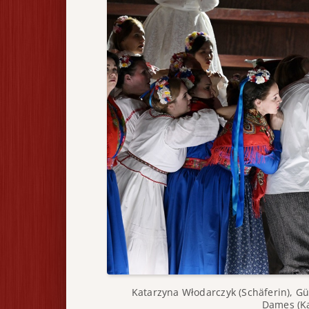
Katarzyna Włodarczyk (Schäferin), Gün
Dames (Ka