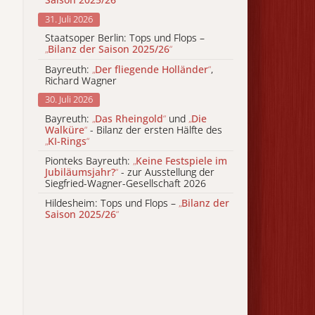
31. Juli 2026
Staatsoper Berlin: Tops und Flops –
„
Bilanz der Saison 2025/26
“
Bayreuth:
„
Der fliegende Holländer
“
,
Richard Wagner
30. Juli 2026
Bayreuth:
„
Das Rheingold
“
und
„
Die
Walküre
“
- Bilanz der ersten Hälfte des
„
KI-Rings
“
Pionteks Bayreuth:
„
Keine Festspiele im
Jubiläumsjahr?
“
- zur Ausstellung der
Siegfried-Wagner-Gesellschaft 2026
Hildesheim: Tops und Flops –
„
Bilanz der
Saison 2025/26
“