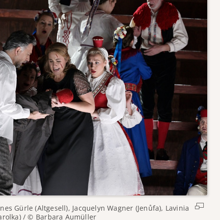
es Gürle (Altgesell), Jacquelyn Wagner (Jenůfa), Lavinia
rolka) / © Barbara Aumüller