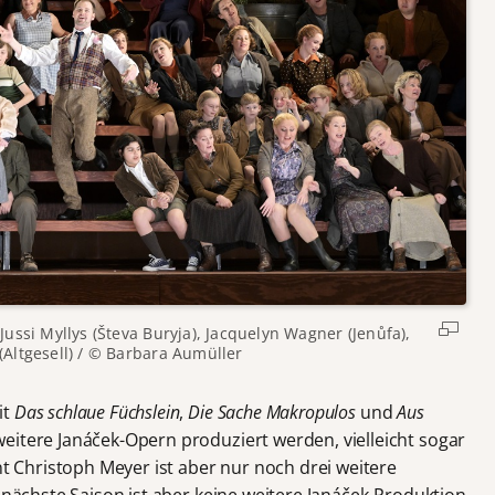
 Jussi Myllys (Števa Buryja), Jacquelyn Wagner (Jenůfa),
(Altgesell) / © Barbara Aumüller
it
Das schlaue Füchslein
,
Die Sache Makropulos
und
Aus
eitere Janáček-Opern produziert werden, vielleicht sogar
nt Christoph Meyer ist aber nur noch drei weitere