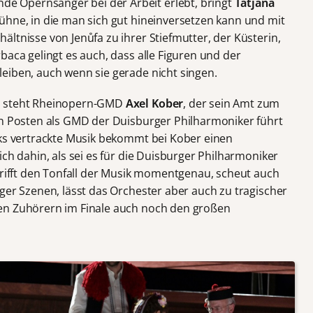
 Opernsänger bei der Arbeit erlebt, bringt
Tatjana
ühne, in die man sich gut hineinversetzen kann und mit
ltnisse von Jenůfa zu ihrer Stiefmutter, der Küsterin,
baca gelingt es auch, dass alle Figuren und der
eiben, auch wenn sie gerade nicht singen.
er steht Rheinopern-GMD
Axel Kober
, der sein Amt zum
en Posten als GMD der Duisburger Philharmoniker führt
eks vertrackte Musik bekommt bei Kober einen
ich dahin, als sei es für die Duisburger Philharmoniker
 trifft den Tonfall der Musik momentgenau, scheut auch
ger Szenen, lässt das Orchester aber auch zu tragischer
en Zuhörern im Finale auch noch den großen