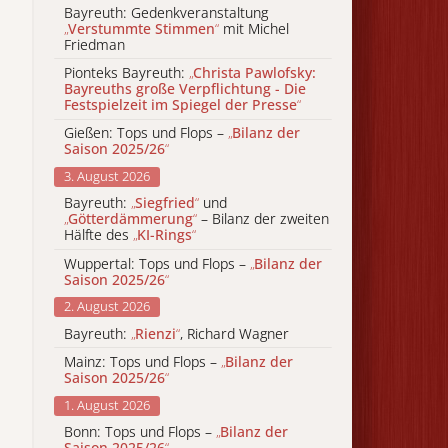
Bayreuth: Gedenkveranstaltung
„
Verstummte Stimmen
“
mit Michel
Friedman
Pionteks Bayreuth:
„
Christa Pawlofsky:
Bayreuths große Verpflichtung - Die
Festspielzeit im Spiegel der Presse
“
Gießen: Tops und Flops –
„
Bilanz der
Saison 2025/26
“
3. August 2026
Bayreuth:
„
Siegfried
“
und
„
Götterdämmerung
“
– Bilanz der zweiten
Hälfte des
„
KI-Rings
“
Wuppertal: Tops und Flops –
„
Bilanz der
Saison 2025/26
“
2. August 2026
Bayreuth:
„
Rienzi
“
, Richard Wagner
Mainz: Tops und Flops –
„
Bilanz der
Saison 2025/26
“
1. August 2026
Bonn: Tops und Flops –
„
Bilanz der
Saison 2025/26
“