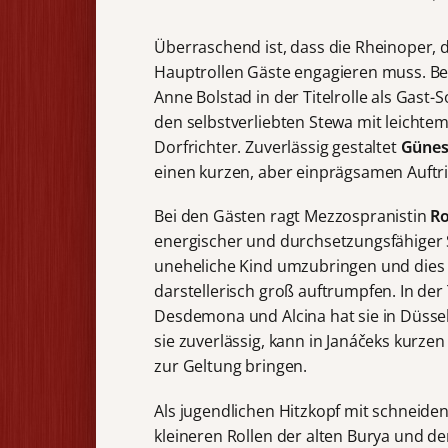
Überraschend ist, dass die Rheinoper, d
Hauptrollen Gäste engagieren muss. Bei
Anne Bolstad in der Titelrolle als Gast-
den selbstverliebten Stewa mit leichte
Dorfrichter. Zuverlässig gestaltet
Günes
einen kurzen, aber einprägsamen Auftrit
Bei den Gästen ragt Mezzospranistin
Ro
energischer und durchsetzungsfähiger S
uneheliche Kind umzubringen und dies i
darstellerisch groß auftrumpfen. In der T
Desdemona und Alcina hat sie in Düsseld
sie zuverlässig, kann in Janáčeks kurz
zur Geltung bringen.
Als jugendlichen Hitzkopf mit schneide
kleineren Rollen der alten Burya und d