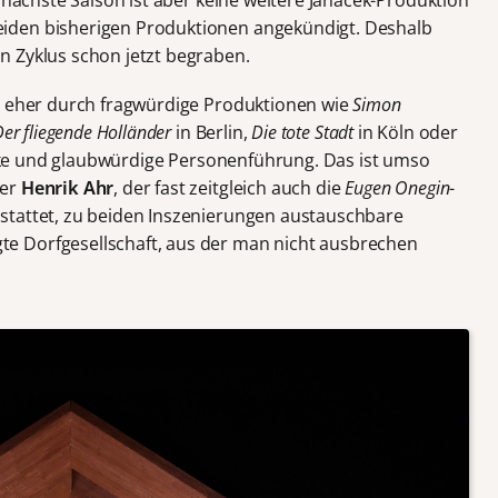
e nächste Saison ist aber keine weitere Janáček-Produktion
iden bisherigen Produktionen angekündigt. Deshalb
n Zyklus schon jetzt begraben.
st eher durch fragwürdige Produktionen wie
Simon
er fliegende Holländer
in Berlin,
Die tote Stadt
in Köln oder
arke und glaubwürdige Personenführung. Das ist umso
ner
Henrik Ahr
, der fast zeitgleich auch die
Eugen Onegin
-
stattet, zu beiden Inszenierungen austauschbare
e Dorfgesellschaft, aus der man nicht ausbrechen