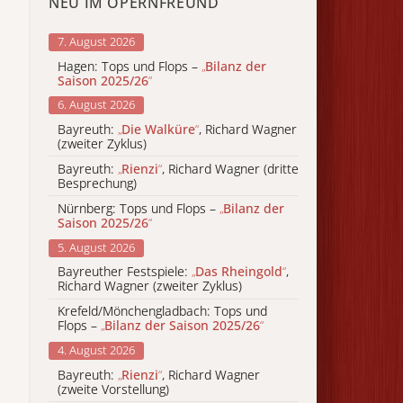
NEU IM OPERNFREUND
7. August 2026
Hagen: Tops und Flops –
„
Bilanz der
Saison 2025/26
“
6. August 2026
Bayreuth:
„
Die Walküre
“
, Richard Wagner
(zweiter Zyklus)
Bayreuth:
„
Rienzi
“
, Richard Wagner (dritte
Besprechung)
Nürnberg: Tops und Flops –
„
Bilanz der
Saison 2025/26
“
5. August 2026
Bayreuther Festspiele:
„
Das Rheingold
“
,
Richard Wagner (zweiter Zyklus)
Krefeld/Mönchengladbach: Tops und
Flops –
„
Bilanz der Saison 2025/26
“
4. August 2026
Bayreuth:
„
Rienzi
“
, Richard Wagner
(zweite Vorstellung)