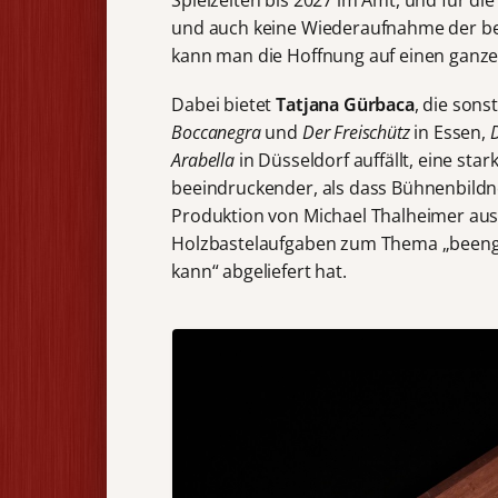
Spielzeiten bis 2027 im Amt, und für di
und auch keine Wiederaufnahme der be
kann man die Hoffnung auf einen ganze
Dabei bietet
Tatjana Gürbaca
, die son
Boccanegra
und
Der Freischütz
in Essen,
D
Arabella
in Düsseldorf auffällt, eine st
beeindruckender, als dass Bühnenbild
Produktion von Michael Thalheimer aus
Holzbastelaufgaben zum Thema „beengt
kann“ abgeliefert hat.