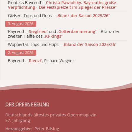
Pionteks Bayreuth:
„
Christa Pawlofsky: Bayreuths große
Verpflichtung - Die Festspielzeit im Spiegel der Presse
“
Gießen: Tops und Flops –
„
Bilanz der Saison 2025/26
“
3. August 2026
Bayreuth:
„
Siegfried
“
und
„
Götterdämmerung
“
– Bilanz der
zweiten Hälfte des
„
KI-Rings
“
Wuppertal: Tops und Flops –
„
Bilanz der Saison 2025/26
“
2. August 2026
Bayreuth:
„
Rienzi
“
, Richard Wagner
DER OPERNFREUND
Deutschlands ältestes privates
Opernmagazin
57. Jahrgang
Herausgeber
: Peter Bilsing