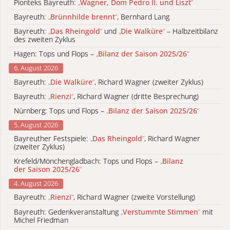
Pionteks Bayreuth:
„
Wagner, Dom Pedro II. und Liszt
“
Bayreuth:
„
Brünnhilde brennt
“
, Bernhard Lang
Bayreuth:
„
Das Rheingold
“
und
„
Die Walküre
“
– Halbzeitbilanz
des zweiten Zyklus
Hagen: Tops und Flops –
„
Bilanz der Saison 2025/26
“
6. August 2026
Bayreuth:
„
Die Walküre
“
, Richard Wagner (zweiter Zyklus)
Bayreuth:
„
Rienzi
“
, Richard Wagner (dritte Besprechung)
Nürnberg: Tops und Flops –
„
Bilanz der Saison 2025/26
“
5. August 2026
Bayreuther Festspiele:
„
Das Rheingold
“
, Richard Wagner
(zweiter Zyklus)
Krefeld/Mönchengladbach: Tops und Flops –
„
Bilanz
der Saison 2025/26
“
4. August 2026
Bayreuth:
„
Rienzi
“
, Richard Wagner (zweite Vorstellung)
Bayreuth: Gedenkveranstaltung
„
Verstummte Stimmen
“
mit
Michel Friedman