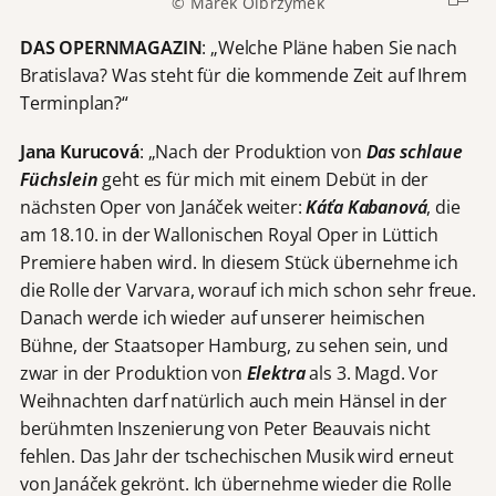
© Marek Olbrzymek
DAS OPERNMAGAZIN
: „Welche Pläne haben Sie nach
Bratislava? Was steht für die kommende Zeit auf Ihrem
Terminplan?“
Jana Kurucová
: „Nach der Produktion von
Das schlaue
Füchslein
geht es für mich mit einem Debüt in der
nächsten Oper von Janáček weiter:
Káťa Kabanová
, die
am 18.10. in der Wallonischen Royal Oper in Lüttich
Premiere haben wird. In diesem Stück übernehme ich
die Rolle der Varvara, worauf ich mich schon sehr freue.
Danach werde ich wieder auf unserer heimischen
Bühne, der Staatsoper Hamburg, zu sehen sein, und
zwar in der Produktion von
Elektra
als 3. Magd. Vor
Weihnachten darf natürlich auch mein Hänsel in der
berühmten Inszenierung von Peter Beauvais nicht
fehlen. Das Jahr der tschechischen Musik wird erneut
von Janáček gekrönt. Ich übernehme wieder die Rolle