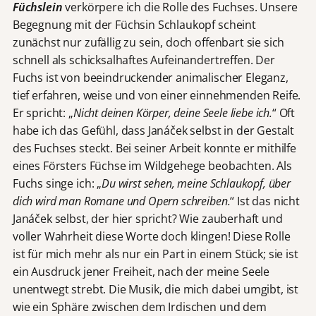
Füchslein
verkörpere ich die Rolle des Fuchses. Unsere
Begegnung mit der Füchsin Schlaukopf scheint
zunächst nur zufällig zu sein, doch offenbart sie sich
schnell als schicksalhaftes Aufeinandertreffen. Der
Fuchs ist von beeindruckender animalischer Eleganz,
tief erfahren, weise und von einer einnehmenden Reife.
Er spricht: „
Nicht deinen Körper, deine Seele liebe ich.
“ Oft
habe ich das Gefühl, dass Janáček selbst in der Gestalt
des Fuchses steckt. Bei seiner Arbeit konnte er mithilfe
eines Försters Füchse im Wildgehege beobachten. Als
Fuchs singe ich: „
Du wirst sehen, meine Schlaukopf, über
dich wird man Romane und Opern schreiben.
“ Ist das nicht
Janáček selbst, der hier spricht? Wie zauberhaft und
voller Wahrheit diese Worte doch klingen! Diese Rolle
ist für mich mehr als nur ein Part in einem Stück; sie ist
ein Ausdruck jener Freiheit, nach der meine Seele
unentwegt strebt. Die Musik, die mich dabei umgibt, ist
wie ein Sphäre zwischen dem Irdischen und dem