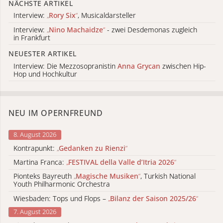
NÄCHSTE ARTIKEL
Interview:
„
Rory Six
“
, Musicaldarsteller
Interview:
„
Nino Machaidze
“
- zwei Desdemonas zugleich
in Frankfurt
NEUESTER ARTIKEL
Interview: Die Mezzosopranistin
Anna Grycan
zwischen Hip-
Hop und Hochkultur
NEU IM OPERNFREUND
8. August 2026
Kontrapunkt:
„
Gedanken zu Rienzi
“
Martina Franca:
„
FESTIVAL della Valle d’Itria 2026
“
Pionteks Bayreuth
„
Magische Musiken
“
, Turkish National
Youth Philharmonic Orchestra
Wiesbaden: Tops und Flops –
„
Bilanz der Saison 2025/26
“
7. August 2026