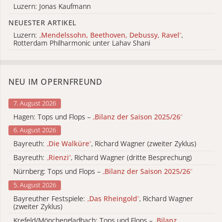
Luzern: Jonas Kaufmann
NEUESTER ARTIKEL
Luzern:
„
Mendelssohn, Beethoven, Debussy, Ravel
“
,
Rotterdam Philharmonic unter Lahav Shani
NEU IM OPERNFREUND
7. August 2026
Hagen: Tops und Flops –
„
Bilanz der Saison 2025/26
“
6. August 2026
Bayreuth:
„
Die Walküre
“
, Richard Wagner (zweiter Zyklus)
Bayreuth:
„
Rienzi
“
, Richard Wagner (dritte Besprechung)
Nürnberg: Tops und Flops –
„
Bilanz der Saison 2025/26
“
5. August 2026
Bayreuther Festspiele:
„
Das Rheingold
“
, Richard Wagner
(zweiter Zyklus)
Krefeld/Mönchengladbach: Tops und Flops –
„
Bilanz