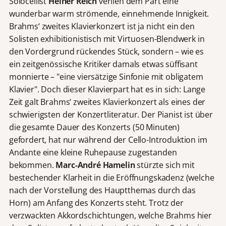
Solocellist
Heiner Reich
verlieh dem Part eine
wunderbar warm strömende, einnehmende Innigkeit.
Brahms‘ zweites Klavierkonzert ist ja nicht ein den
Solisten exhibitionistisch mit Virtuosen-Blendwerk in
den Vordergrund rückendes Stück, sondern – wie es
ein zeitgenössische Kritiker damals etwas süffisant
monnierte – "eine viersätzige Sinfonie mit obligatem
Klavier". Doch dieser Klavierpart hat es in sich: Lange
Zeit galt Brahms‘ zweites Klavierkonzert als eines der
schwierigsten der Konzertliteratur. Der Pianist ist über
die gesamte Dauer des Konzerts (50 Minuten)
gefordert, hat nur während der Cello-Introduktion im
Andante eine kleine Ruhepause zugestanden
bekommen.
Marc-André Hamelin
stürzte sich mit
bestechender Klarheit in die Eröffnungskadenz (welche
nach der Vorstellung des Hauptthemas durch das
Horn) am Anfang des Konzerts steht. Trotz der
verzwackten Akkordschichtungen, welche Brahms hier