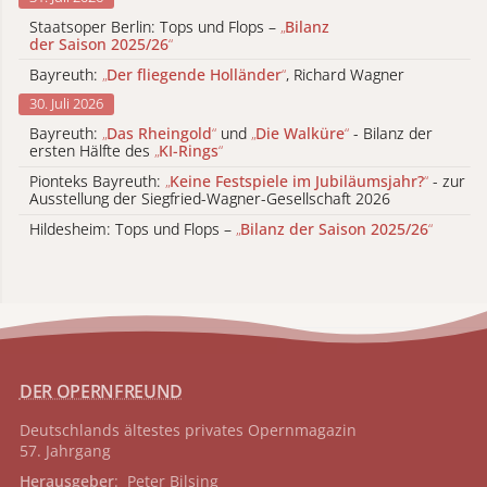
Staatsoper Berlin: Tops und Flops –
„
Bilanz
der Saison 2025/26
“
Bayreuth:
„
Der fliegende Holländer
“
, Richard Wagner
30. Juli 2026
Bayreuth:
„
Das Rheingold
“
und
„
Die Walküre
“
- Bilanz der
ersten Hälfte des
„
KI-Rings
“
Pionteks Bayreuth:
„
Keine Festspiele im Jubiläumsjahr?
“
- zur
Ausstellung der Siegfried-Wagner-Gesellschaft 2026
Hildesheim: Tops und Flops –
„
Bilanz der Saison 2025/26
“
DER OPERNFREUND
Deutschlands ältestes privates
Opernmagazin
57. Jahrgang
Herausgeber
: Peter Bilsing