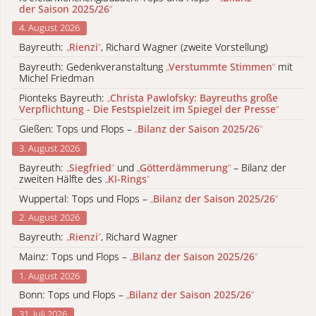
der Saison 2025/26
“
4. August 2026
Bayreuth:
„
Rienzi
“
, Richard Wagner (zweite Vorstellung)
Bayreuth: Gedenkveranstaltung
„
Verstummte Stimmen
“
mit
Michel Friedman
Pionteks Bayreuth:
„
Christa Pawlofsky: Bayreuths große
Verpflichtung - Die Festspielzeit im Spiegel der Presse
“
Gießen: Tops und Flops –
„
Bilanz der Saison 2025/26
“
3. August 2026
Bayreuth:
„
Siegfried
“
und
„
Götterdämmerung
“
– Bilanz der
zweiten Hälfte des
„
KI-Rings
“
Wuppertal: Tops und Flops –
„
Bilanz der Saison 2025/26
“
2. August 2026
Bayreuth:
„
Rienzi
“
, Richard Wagner
Mainz: Tops und Flops –
„
Bilanz der Saison 2025/26
“
1. August 2026
Bonn: Tops und Flops –
„
Bilanz der Saison 2025/26
“
31. Juli 2026