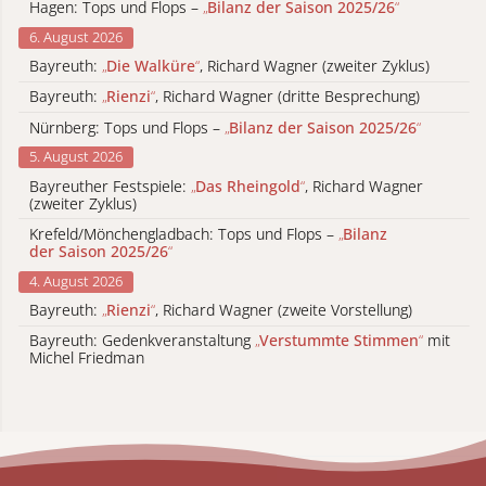
Hagen: Tops und Flops –
„
Bilanz der Saison 2025/26
“
6. August 2026
Bayreuth:
„
Die Walküre
“
, Richard Wagner (zweiter Zyklus)
Bayreuth:
„
Rienzi
“
, Richard Wagner (dritte Besprechung)
Nürnberg: Tops und Flops –
„
Bilanz der Saison 2025/26
“
5. August 2026
Bayreuther Festspiele:
„
Das Rheingold
“
, Richard Wagner
(zweiter Zyklus)
Krefeld/Mönchengladbach: Tops und Flops –
„
Bilanz
der Saison 2025/26
“
4. August 2026
Bayreuth:
„
Rienzi
“
, Richard Wagner (zweite Vorstellung)
Bayreuth: Gedenkveranstaltung
„
Verstummte Stimmen
“
mit
Michel Friedman