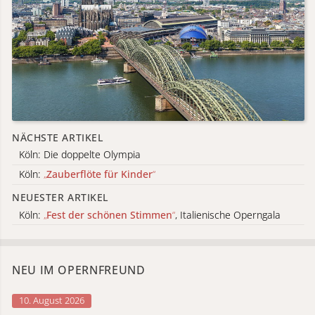
NÄCHSTE ARTIKEL
Köln: Die doppelte Olympia
Köln:
„
Zauberflöte für Kinder
“
NEUESTER ARTIKEL
Köln:
„
Fest der schönen Stimmen
“
, Italienische Operngala
NEU IM OPERNFREUND
10. August 2026