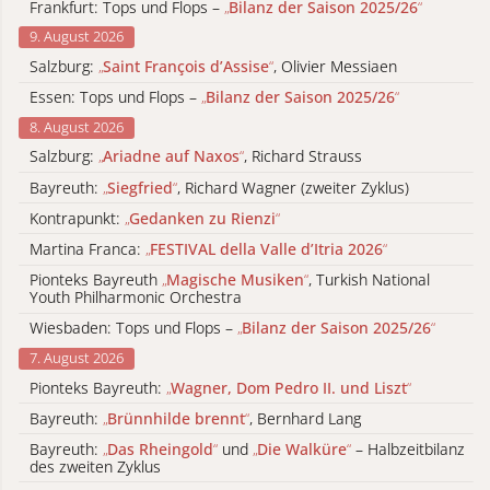
Frankfurt: Tops und Flops –
„
Bilanz der Saison 2025/26
“
9. August 2026
Salzburg:
„
Saint François d’Assise
“
, Olivier Messiaen
Essen: Tops und Flops –
„
Bilanz der Saison 2025/26
“
8. August 2026
Salzburg:
„
Ariadne auf Naxos
“
, Richard Strauss
Bayreuth:
„
Siegfried
“
, Richard Wagner (zweiter Zyklus)
Kontrapunkt:
„
Gedanken zu Rienzi
“
Martina Franca:
„
FESTIVAL della Valle d’Itria 2026
“
Pionteks Bayreuth
„
Magische Musiken
“
, Turkish National
Youth Philharmonic Orchestra
Wiesbaden: Tops und Flops –
„
Bilanz der Saison 2025/26
“
7. August 2026
Pionteks Bayreuth:
„
Wagner, Dom Pedro II. und Liszt
“
Bayreuth:
„
Brünnhilde brennt
“
, Bernhard Lang
Bayreuth:
„
Das Rheingold
“
und
„
Die Walküre
“
– Halbzeitbilanz
des zweiten Zyklus