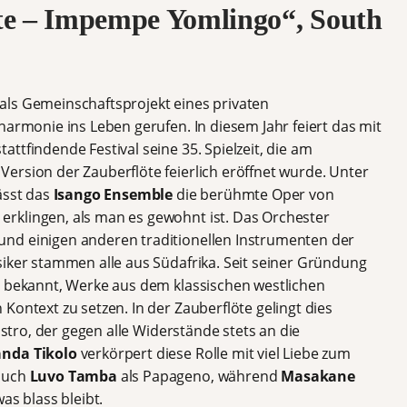
te – Impempe Yomlingo“, South
als Gemeinschaftsprojekt eines privaten
harmonie ins Leben gerufen. In diesem Jahr feiert das mit
ttfindende Festival seine 35. Spielzeit, die am
ersion der Zauberflöte feierlich eröffnet wurde. Unter
ässt das
Isango Ensemble
die berühmte Oper von
rklingen, als man es gewohnt ist. Das Orchester
nd einigen anderen traditionellen Instrumenten der
siker stammen alle aus Südafrika. Seit seiner Gründung
r bekannt, Werke aus dem klassischen westlichen
Kontext zu setzen. In der Zauberflöte gelingt dies
rastro, der gegen alle Widerstände stets an die
nda Tikolo
verkörpert diese Rolle mit viel Liebe zum
 auch
Luvo Tamba
als Papageno, während
Masakane
as blass bleibt.