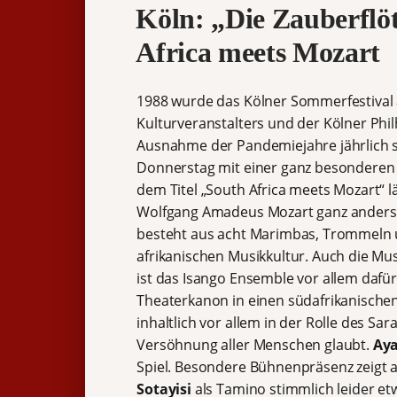
Köln: „Die Zauberflö
Africa meets Mozart
1988 wurde das Kölner Sommerfestival 
Kulturveranstalters und der Kölner Phil
Ausnahme der Pandemiejahre jährlich sta
Donnerstag mit einer ganz besonderen V
dem Titel „South Africa meets Mozart“ l
Wolfgang Amadeus Mozart ganz anders e
besteht aus acht Marimbas, Trommeln u
afrikanischen Musikkultur. Auch die Mu
ist das Isango Ensemble vor allem dafü
Theaterkanon in einen südafrikanischen 
inhaltlich vor allem in der Rolle des Sa
Versöhnung aller Menschen glaubt.
Aya
Spiel. Besondere Bühnenpräsenz zeigt
Sotayisi
als Tamino stimmlich leider etw