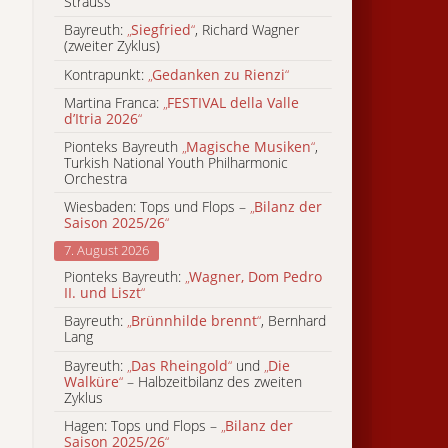
Strauss
Bayreuth:
„
Siegfried
“
, Richard Wagner
(zweiter Zyklus)
Kontrapunkt:
„
Gedanken zu Rienzi
“
Martina Franca:
„
FESTIVAL della Valle
d’Itria 2026
“
Pionteks Bayreuth
„
Magische Musiken
“
,
Turkish National Youth Philharmonic
Orchestra
Wiesbaden: Tops und Flops –
„
Bilanz der
Saison 2025/26
“
7. August 2026
Pionteks Bayreuth:
„
Wagner, Dom Pedro
II. und Liszt
“
Bayreuth:
„
Brünnhilde brennt
“
, Bernhard
Lang
Bayreuth:
„
Das Rheingold
“
und
„
Die
Walküre
“
– Halbzeitbilanz des zweiten
Zyklus
Hagen: Tops und Flops –
„
Bilanz der
Saison 2025/26
“