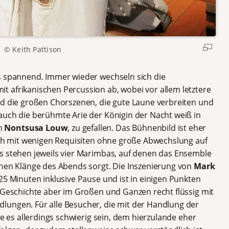
© Keith Pattison
s spannend. Immer wieder wechseln sich die
 afrikanischen Percussion ab, wobei vor allem letztere
nd die großen Chorszenen, die gute Laune verbreiten und
auch die berühmte Arie der Königin der Nacht weiß in
h
Nontsusa Louw
, zu gefallen. Das Bühnenbild ist eher
sich mit wenigen Requisiten ohne große Abwechslung auf
s stehen jeweils vier Marimbas, auf denen das Ensemble
chen Klänge des Abends sorgt. Die Inszenierung von
Mark
125 Minuten inklusive Pause und ist in einigen Punkten
e Geschichte aber im Großen und Ganzen recht flüssig mit
lungen. Für alle Besucher, die mit der Handlung der
te es allerdings schwierig sein, dem hierzulande eher