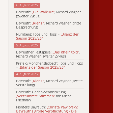
6. August 2026
Bayreuth:
„
Die Walküre
“
, Richard Wagner
(zweiter Zyklus)
Bayreuth:
„
Rienzi
“
, Richard Wagner (dritte
Besprechung)
Nürnberg: Tops und Flops –
„
Bilanz der
Saison 2025/26
“
5. August 2026
Bayreuther Festspiele:
„
Das Rheingold
“
,
Richard Wagner (zweiter Zyklus)
Krefeld/Mönchengladbach: Tops und Flops
–
„
Bilanz der Saison 2025/26
“
4. August 2026
Bayreuth:
„
Rienzi
“
, Richard Wagner (zweite
Vorstellung)
Bayreuth: Gedenkveranstaltung
„
Verstummte Stimmen
“
mit Michel
Friedman
Pionteks Bayreuth:
„
Christa Pawlofsky:
Bayreuths große Verpflichtung - Die