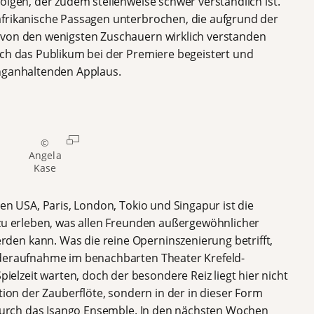
olgen, der zudem stellenweise schwer verständlich ist.
afrikanische Passagen unterbrochen, die aufgrund der
 von den wenigsten Zuschauern wirklich verstanden
ich das Publikum bei der Premiere begeistert und
anganhaltenden Applaus.
©
Angela
Kase
den USA, Paris, London, Tokio und Singapur ist die
 zu erleben, was allen Freunden außergewöhnlicher
en kann. Was die reine Operninszenierung betrifft,
ederaufnahme im benachbarten Theater Krefeld-
lzeit warten, doch der besondere Reiz liegt hier nicht
ation der Zauberflöte, sondern in der in dieser Form
n durch das Isango Ensemble. In den nächsten Wochen