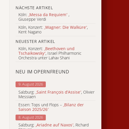
NÄCHSTE ARTIKEL
Köln:
„
Messa da Requiem
“
,
Giuseppe Verdi
Köln, Konzert:
„
Wagner: Die Walküre
“
,
Kent Nagano
NEUESTER ARTIKEL
Köln, Konzert:
„
Beethoven und
Tschaikowsky
“
, Israel Philharmonic
Orchestra unter Lahav Shani
NEU IM OPERNFREUND
9. August 2026
Salzburg:
„
Saint François d’Assise
“
, Olivier
Messiaen
Essen: Tops und Flops –
„
Bilanz der
Saison 2025/26
“
8. August 2026
Salzburg:
„
Ariadne auf Naxos
“
, Richard