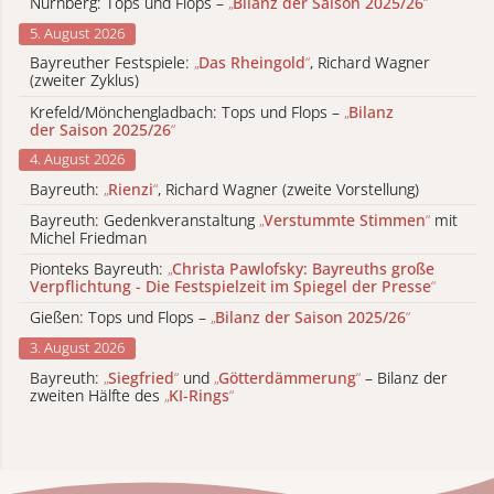
Nürnberg: Tops und Flops –
„
Bilanz der Saison 2025/26
“
5. August 2026
Bayreuther Festspiele:
„
Das Rheingold
“
, Richard Wagner
(zweiter Zyklus)
Krefeld/Mönchengladbach: Tops und Flops –
„
Bilanz
der Saison 2025/26
“
4. August 2026
Bayreuth:
„
Rienzi
“
, Richard Wagner (zweite Vorstellung)
Bayreuth: Gedenkveranstaltung
„
Verstummte Stimmen
“
mit
Michel Friedman
Pionteks Bayreuth:
„
Christa Pawlofsky: Bayreuths große
Verpflichtung - Die Festspielzeit im Spiegel der Presse
“
Gießen: Tops und Flops –
„
Bilanz der Saison 2025/26
“
3. August 2026
Bayreuth:
„
Siegfried
“
und
„
Götterdämmerung
“
– Bilanz der
zweiten Hälfte des
„
KI-Rings
“