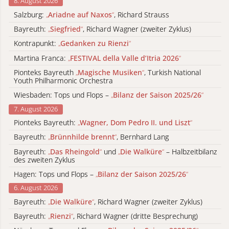
8. August 2026
Salzburg:
„
Ariadne auf Naxos
“
, Richard Strauss
Bayreuth:
„
Siegfried
“
, Richard Wagner (zweiter Zyklus)
Kontrapunkt:
„
Gedanken zu Rienzi
“
Martina Franca:
„
FESTIVAL della Valle d’Itria 2026
“
Pionteks Bayreuth
„
Magische Musiken
“
, Turkish National
Youth Philharmonic Orchestra
Wiesbaden: Tops und Flops –
„
Bilanz der Saison 2025/26
“
7. August 2026
Pionteks Bayreuth:
„
Wagner, Dom Pedro II. und Liszt
“
Bayreuth:
„
Brünnhilde brennt
“
, Bernhard Lang
Bayreuth:
„
Das Rheingold
“
und
„
Die Walküre
“
– Halbzeitbilanz
des zweiten Zyklus
Hagen: Tops und Flops –
„
Bilanz der Saison 2025/26
“
6. August 2026
Bayreuth:
„
Die Walküre
“
, Richard Wagner (zweiter Zyklus)
Bayreuth:
„
Rienzi
“
, Richard Wagner (dritte Besprechung)