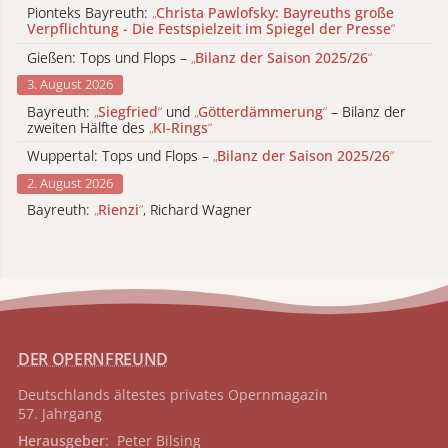
Pionteks Bayreuth:
„
Christa Pawlofsky: Bayreuths große
Verpflichtung - Die Festspielzeit im Spiegel der Presse
“
Gießen: Tops und Flops –
„
Bilanz der Saison 2025/26
“
3. August 2026
Bayreuth:
„
Siegfried
“
und
„
Götterdämmerung
“
– Bilanz der
zweiten Hälfte des
„
KI-Rings
“
Wuppertal: Tops und Flops –
„
Bilanz der Saison 2025/26
“
2. August 2026
Bayreuth:
„
Rienzi
“
, Richard Wagner
DER OPERNFREUND
Deutschlands ältestes privates
Opernmagazin
57. Jahrgang
Herausgeber
: Peter Bilsing