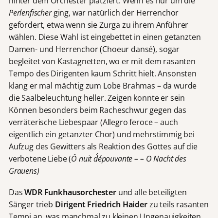
hinter dem Orchester platziert. Wenn es nur um die
Perlenfischer
ging, war natürlich der Herrenchor
gefordert, etwa wenn sie Zurga zu ihrem Anführer
wählen. Diese Wahl ist eingebettet in einen getanzten
Damen- und Herrenchor (Choeur dansé), sogar
begleitet von Kastagnetten, wo er mit dem rasanten
Tempo des Dirigenten kaum Schritt hielt. Ansonsten
klang er mal mächtig zum Lobe Brahmas – da wurde
die Saalbeleuchtung heller. Zeigen konnte er sein
Können besonders beim Racheschwur gegen das
verräterische Liebespaar (Allegro feroce – auch
eigentlich ein getanzter Chor) und mehrstimmig bei
Aufzug des Gewitters als Reaktion des Gottes auf die
verbotene Liebe (
Ô nuit d´épouvante – – O Nacht des
Grauens)
Das
WDR Funkhausorchester
und alle beteiligten
Sänger trieb
Dirigent Friedrich Haider
zu teils rasanten
Tempi an, was manchmal zu kleinen Ungenauigkeiten