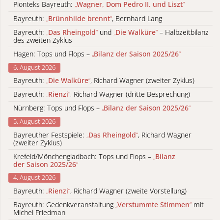
Pionteks Bayreuth:
„
Wagner, Dom Pedro II. und Liszt
“
Bayreuth:
„
Brünnhilde brennt
“
, Bernhard Lang
Bayreuth:
„
Das Rheingold
“
und
„
Die Walküre
“
– Halbzeitbilanz
des zweiten Zyklus
Hagen: Tops und Flops –
„
Bilanz der Saison 2025/26
“
6. August 2026
Bayreuth:
„
Die Walküre
“
, Richard Wagner (zweiter Zyklus)
Bayreuth:
„
Rienzi
“
, Richard Wagner (dritte Besprechung)
Nürnberg: Tops und Flops –
„
Bilanz der Saison 2025/26
“
5. August 2026
Bayreuther Festspiele:
„
Das Rheingold
“
, Richard Wagner
(zweiter Zyklus)
Krefeld/Mönchengladbach: Tops und Flops –
„
Bilanz
der Saison 2025/26
“
4. August 2026
Bayreuth:
„
Rienzi
“
, Richard Wagner (zweite Vorstellung)
Bayreuth: Gedenkveranstaltung
„
Verstummte Stimmen
“
mit
Michel Friedman