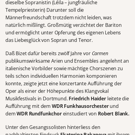
dieselbe Sopranistin (Léïla – jungfräuliche
Tempelpriesterin) Darunter soll die
Männerfreundschaft trotzdem nicht leiden, was
natürlich mißlingt. Großmütig verzichtet der Bariton
und ermöglicht unter Opferung des eigenen Lebens
das Liebesglück von Sopran und Tenor.
Daß Bizet dafür bereits zwölf Jahre vor
Carmen
publikumswirksame Arien und Ensembles angelehnt an
italienische Vorbilder sowie mächtige Chorszenen zu
teils schon individuellen Harmonien komponieren
konnte, zeigte jetzt eine konzertante Aufführung der
Oper als einer der Höhepunkte des Klangvokal
Musikfestivals in Dortmund.
Friedrich Haider
leitete die
Aufführung mit dem
WDR Funkhausorchester
und
dem
WDR Rundfunkchor
einstudiert von
Robert Blank.
Unter den Gesangssolisten hinterliess den
nachhaltigsten Eindruck
Ekaterina Bakanova
mit ihrem