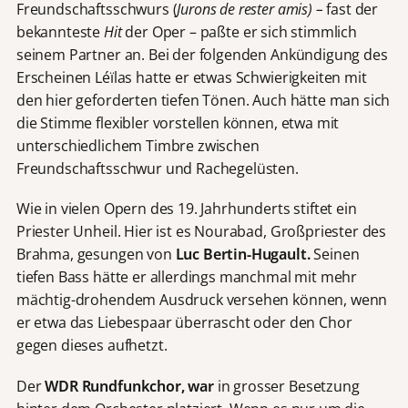
Freundschaftsschwurs (
Jurons de rester amis) –
fast der
bekannteste
Hit
der Oper –
paßte er sich stimmlich
seinem Partner an. Bei der folgenden Ankündigung des
Erscheinen Léïlas hatte er etwas Schwierigkeiten mit
den hier geforderten tiefen Tönen. Auch hätte man sich
die Stimme flexibler vorstellen können, etwa mit
unterschiedlichem Timbre zwischen
Freundschaftsschwur und Rachegelüsten.
Wie in vielen Opern des 19. Jahrhunderts stiftet ein
Priester Unheil. Hier ist es Nourabad, Großpriester des
Brahma, gesungen von
Luc Bertin-Hugault.
Seinen
tiefen Bass hätte er allerdings manchmal mit mehr
mächtig-drohendem Ausdruck versehen können, wenn
er etwa das Liebespaar überrascht oder den Chor
gegen dieses aufhetzt.
Der
WDR Rundfunkchor, war
in grosser Besetzung