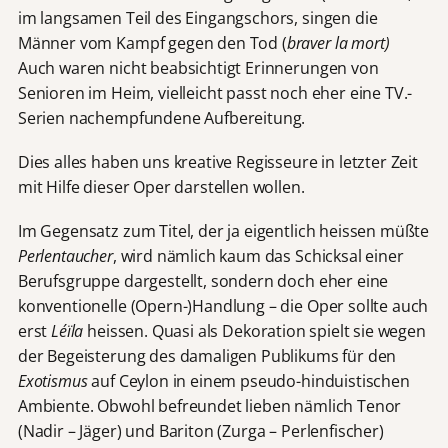
im langsamen Teil des Eingangschors, singen die
Männer vom Kampf gegen den Tod (
braver la mort)
Auch waren nicht beabsichtigt Erinnerungen von
Senioren im Heim, vielleicht passt noch eher eine TV.-
Serien nachempfundene Aufbereitung.
Dies alles haben uns kreative Regisseure in letzter Zeit
mit Hilfe dieser Oper darstellen wollen.
Im Gegensatz zum Titel, der ja eigentlich heissen
müßte
Perlentaucher
, wird nämlich kaum das Schicksal einer
Berufsgruppe dargestellt, sondern doch eher eine
konventionelle (Opern-)Handlung – die Oper sollte auch
erst
Léïla
heissen.
Quasi als Dekoration spielt sie wegen
der Begeisterung des damaligen Publikums für den
Exotismus
auf Ceylon in einem pseudo-hinduistischen
Ambiente. Obwohl befreundet lieben nämlich Tenor
(Nadir – Jäger) und Bariton (Zurga – Perlenfischer)