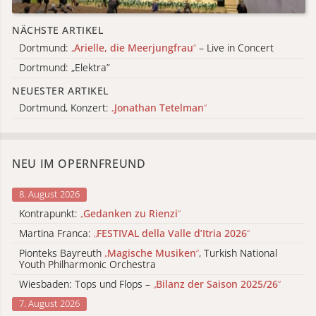
NÄCHSTE ARTIKEL
Dortmund:
„
Arielle, die Meerjungfrau
“
– Live in Concert
Dortmund: „Elektra”
NEUESTER ARTIKEL
Dortmund, Konzert:
„
Jonathan Tetelman
“
NEU IM OPERNFREUND
8. August 2026
Kontrapunkt:
„
Gedanken zu Rienzi
“
Martina Franca:
„
FESTIVAL della Valle d’Itria 2026
“
Pionteks Bayreuth
„
Magische Musiken
“
, Turkish National
Youth Philharmonic Orchestra
Wiesbaden: Tops und Flops –
„
Bilanz der Saison 2025/26
“
7. August 2026