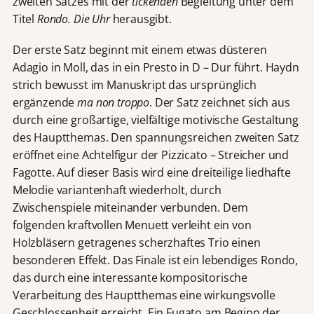
zweiten Satzes mit der
tickenden
Begleitung unter dem
Titel
Rondo. Die Uhr
herausgibt.
Der erste Satz beginnt mit einem etwas düsteren
Adagio in Moll, das in ein Presto in D – Dur führt. Haydn
strich bewusst im Manuskript das ursprünglich
ergänzende
ma non troppo
. Der Satz zeichnet sich aus
durch eine großartige, vielfältige motivische Gestaltung
des Hauptthemas. Den spannungsreichen zweiten Satz
eröffnet eine Achtelfigur der Pizzicato – Streicher und
Fagotte. Auf dieser Basis wird eine dreiteilige liedhafte
Melodie variantenhaft wiederholt, durch
Zwischenspiele miteinander verbunden. Dem
folgenden kraftvollen Menuett verleiht ein von
Holzbläsern getragenes scherzhaftes Trio einen
besonderen Effekt. Das Finale ist ein lebendiges Rondo,
das durch eine interessante kompositorische
Verarbeitung des Hauptthemas eine wirkungsvolle
Geschlossenheit erreicht. Ein Fugato am Beginn der