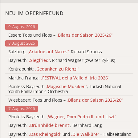
NEU IM OPERNFREUND
9. August 2026
Essen: Tops und Flops –
„
Bilanz der Saison 2025/26
“
8. August 2026
Salzburg:
„
Ariadne auf Naxos
“
, Richard Strauss
Bayreuth:
„
Siegfried
“
, Richard Wagner (zweiter Zyklus)
Kontrapunkt:
„
Gedanken zu Rienzi
“
Martina Franca:
„
FESTIVAL della Valle d’Itria 2026
“
Pionteks Bayreuth
„
Magische Musiken
“
, Turkish National
Youth Philharmonic Orchestra
Wiesbaden: Tops und Flops –
„
Bilanz der Saison 2025/26
“
7. August 2026
Pionteks Bayreuth:
„
Wagner, Dom Pedro II. und Liszt
“
Bayreuth:
„
Brünnhilde brennt
“
, Bernhard Lang
Bayreuth:
„
Das Rheingold
“
und
„
Die Walküre
“
– Halbzeitbilanz