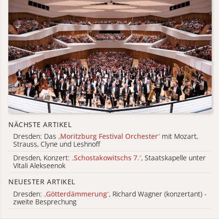
NÄCHSTE ARTIKEL
Dresden: Das
„
Moritzburg Festival Orchester
“
mit Mozart,
Strauss, Clyne und Leshnoff
Dresden, Konzert:
„
Schostakowitschs 7.
“
, Staatskapelle unter
Vitali Alekseenok
NEUESTER ARTIKEL
Dresden:
„
Götterdämmerung
“
, Richard Wagner (konzertant) -
zweite Besprechung