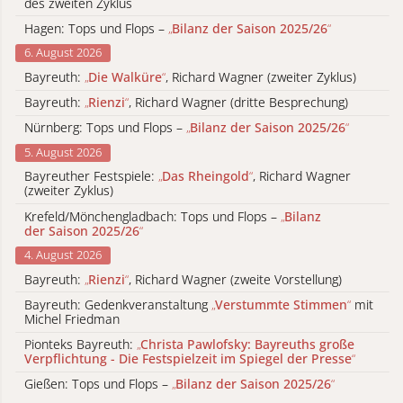
des zweiten Zyklus
Hagen: Tops und Flops –
„
Bilanz der Saison 2025/26
“
6. August 2026
Bayreuth:
„
Die Walküre
“
, Richard Wagner (zweiter Zyklus)
Bayreuth:
„
Rienzi
“
, Richard Wagner (dritte Besprechung)
Nürnberg: Tops und Flops –
„
Bilanz der Saison 2025/26
“
5. August 2026
Bayreuther Festspiele:
„
Das Rheingold
“
, Richard Wagner
(zweiter Zyklus)
Krefeld/Mönchengladbach: Tops und Flops –
„
Bilanz
der Saison 2025/26
“
4. August 2026
Bayreuth:
„
Rienzi
“
, Richard Wagner (zweite Vorstellung)
Bayreuth: Gedenkveranstaltung
„
Verstummte Stimmen
“
mit
Michel Friedman
Pionteks Bayreuth:
„
Christa Pawlofsky: Bayreuths große
Verpflichtung - Die Festspielzeit im Spiegel der Presse
“
Gießen: Tops und Flops –
„
Bilanz der Saison 2025/26
“