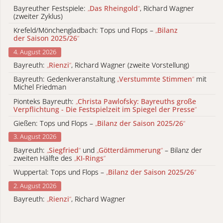
Bayreuther Festspiele:
„
Das Rheingold
“
, Richard Wagner
(zweiter Zyklus)
Krefeld/Mönchengladbach: Tops und Flops –
„
Bilanz
der Saison 2025/26
“
4. August 2026
Bayreuth:
„
Rienzi
“
, Richard Wagner (zweite Vorstellung)
Bayreuth: Gedenkveranstaltung
„
Verstummte Stimmen
“
mit
Michel Friedman
Pionteks Bayreuth:
„
Christa Pawlofsky: Bayreuths große
Verpflichtung - Die Festspielzeit im Spiegel der Presse
“
Gießen: Tops und Flops –
„
Bilanz der Saison 2025/26
“
3. August 2026
Bayreuth:
„
Siegfried
“
und
„
Götterdämmerung
“
– Bilanz der
zweiten Hälfte des
„
KI-Rings
“
Wuppertal: Tops und Flops –
„
Bilanz der Saison 2025/26
“
2. August 2026
Bayreuth:
„
Rienzi
“
, Richard Wagner