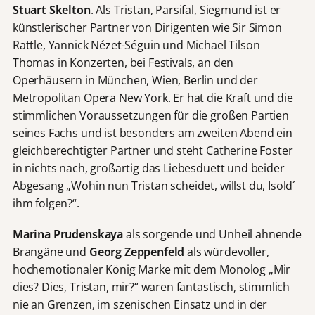
Stuart Skelton
. Als Tristan, Parsifal, Siegmund ist er
künstlerischer Partner von Dirigenten wie Sir Simon
Rattle, Yannick Nézet-Séguin und Michael Tilson
Thomas in Konzerten, bei Festivals, an den
Operhäusern in München, Wien, Berlin und der
Metropolitan Opera New York. Er hat die Kraft und die
stimmlichen Voraussetzungen für die großen Partien
seines Fachs und ist besonders am zweiten Abend ein
gleichberechtigter Partner und steht Catherine Foster
in nichts nach, großartig das Liebesduett und beider
Abgesang „Wohin nun Tristan scheidet, willst du, Isold´
ihm folgen?“.
Marina Prudenskaya
als sorgende und Unheil ahnende
Brangäne und
Georg Zeppenfeld
als würdevoller,
hochemotionaler König Marke mit dem Monolog „Mir
dies? Dies, Tristan, mir?“ waren fantastisch, stimmlich
nie an Grenzen, im szenischen Einsatz und in der