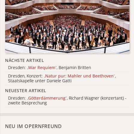
NÄCHSTE ARTIKEL
Dresden:
„
War Requiem
“
, Benjamin Britten
Dresden, Konzert:
„
Natur pur: Mahler und Beethoven
“
,
Staatskapelle unter Daniele Gatti
NEUESTER ARTIKEL
Dresden:
„
Götterdämmerung
“
, Richard Wagner (konzertant) -
zweite Besprechung
NEU IM OPERNFREUND