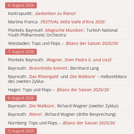
8. August 2026
Kontrapunkt:
„
Gedanken zu Rienzi
“
Martina Franca:
„
FESTIVAL della Valle d’Itria 2026
“
Pionteks Bayreuth
„
Magische Musiken
“
, Turkish National
Youth Philharmonic Orchestra
Wiesbaden: Tops und Flops –
„
Bilanz der Saison 2025/26
“
7. August 2026
Pionteks Bayreuth:
„
Wagner, Dom Pedro II. und Liszt
“
Bayreuth:
„
Brünnhilde brennt
“
, Bernhard Lang
Bayreuth:
„
Das Rheingold
“
und
„
Die Walküre
“
– Halbzeitbilanz
des zweiten Zyklus
Hagen: Tops und Flops –
„
Bilanz der Saison 2025/26
“
6. August 2026
Bayreuth:
„
Die Walküre
“
, Richard Wagner (zweiter Zyklus)
Bayreuth:
„
Rienzi
“
, Richard Wagner (dritte Besprechung)
Nürnberg: Tops und Flops –
„
Bilanz der Saison 2025/26
“
5. August 2026