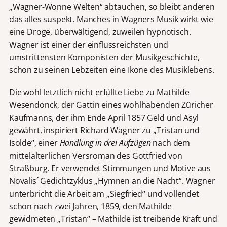
„Wagner-Wonne Welten“ abtauchen, so bleibt anderen
das alles suspekt. Manches in Wagners Musik wirkt wie
eine Droge, überwältigend, zuweilen hypnotisch.
Wagner ist einer der einflussreichsten und
umstrittensten Komponisten der Musikgeschichte,
schon zu seinen Lebzeiten eine Ikone des Musiklebens.
Die wohl letztlich nicht erfüllte Liebe zu Mathilde
Wesendonck, der Gattin eines wohlhabenden Züricher
Kaufmanns, der ihm Ende April 1857 Geld und Asyl
gewährt, inspiriert Richard Wagner zu „Tristan und
Isolde“, einer
Handlung in drei Aufzügen
nach dem
mittelalterlichen Versroman des Gottfried von
Straßburg. Er verwendet Stimmungen und Motive aus
Novalis´ Gedichtzyklus „Hymnen an die Nacht“. Wagner
unterbricht die Arbeit am „Siegfried“ und vollendet
schon nach zwei Jahren, 1859, den Mathilde
gewidmeten „Tristan“ – Mathilde ist treibende Kraft und