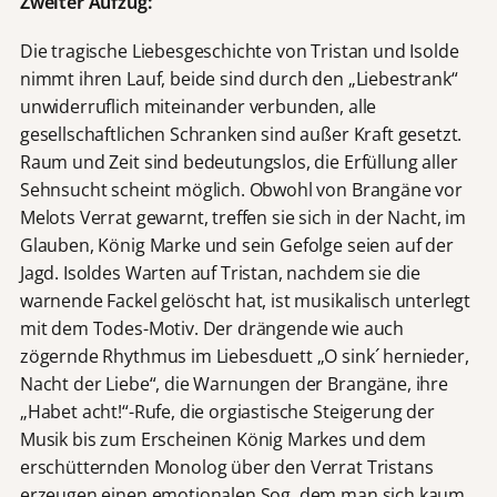
Zweiter Aufzug:
Die tragische Liebesgeschichte von Tristan und Isolde
nimmt ihren Lauf, beide sind durch den „Liebestrank“
unwiderruflich miteinander verbunden, alle
gesellschaftlichen Schranken sind außer Kraft gesetzt.
Raum und Zeit sind bedeutungslos, die Erfüllung aller
Sehnsucht scheint möglich. Obwohl von Brangäne vor
Melots Verrat gewarnt, treffen sie sich in der Nacht, im
Glauben, König Marke und sein Gefolge seien auf der
Jagd. Isoldes Warten auf Tristan, nachdem sie die
warnende Fackel gelöscht hat, ist musikalisch unterlegt
mit dem Todes-Motiv. Der drängende wie auch
zögernde Rhythmus im Liebesduett „O sink´ hernieder,
Nacht der Liebe“, die Warnungen der Brangäne, ihre
„Habet acht!“-Rufe, die orgiastische Steigerung der
Musik bis zum Erscheinen König Markes und dem
erschütternden Monolog über den Verrat Tristans
erzeugen einen emotionalen Sog, dem man sich kaum