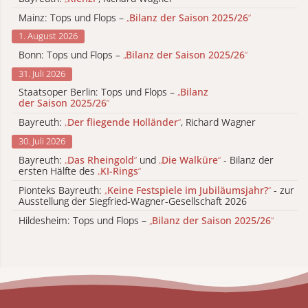
Mainz: Tops und Flops –
„
Bilanz der Saison 2025/26
“
1. August 2026
Bonn: Tops und Flops –
„
Bilanz der Saison 2025/26
“
31. Juli 2026
Staatsoper Berlin: Tops und Flops –
„
Bilanz
der Saison 2025/26
“
Bayreuth:
„
Der fliegende Holländer
“
, Richard Wagner
30. Juli 2026
Bayreuth:
„
Das Rheingold
“
und
„
Die Walküre
“
- Bilanz der
ersten Hälfte des
„
KI-Rings
“
Pionteks Bayreuth:
„
Keine Festspiele im Jubiläumsjahr?
“
- zur
Ausstellung der Siegfried-Wagner-Gesellschaft 2026
Hildesheim: Tops und Flops –
„
Bilanz der Saison 2025/26
“