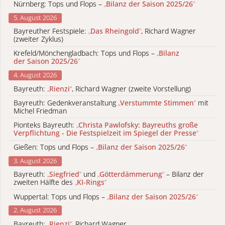
Nürnberg: Tops und Flops –
„
Bilanz der Saison 2025/26
“
5. August 2026
Bayreuther Festspiele:
„
Das Rheingold
“
, Richard Wagner
(zweiter Zyklus)
Krefeld/Mönchengladbach: Tops und Flops –
„
Bilanz
der Saison 2025/26
“
4. August 2026
Bayreuth:
„
Rienzi
“
, Richard Wagner (zweite Vorstellung)
Bayreuth: Gedenkveranstaltung
„
Verstummte Stimmen
“
mit
Michel Friedman
Pionteks Bayreuth:
„
Christa Pawlofsky: Bayreuths große
Verpflichtung - Die Festspielzeit im Spiegel der Presse
“
Gießen: Tops und Flops –
„
Bilanz der Saison 2025/26
“
3. August 2026
Bayreuth:
„
Siegfried
“
und
„
Götterdämmerung
“
– Bilanz der
zweiten Hälfte des
„
KI-Rings
“
Wuppertal: Tops und Flops –
„
Bilanz der Saison 2025/26
“
2. August 2026
Bayreuth:
„
Rienzi
“
, Richard Wagner