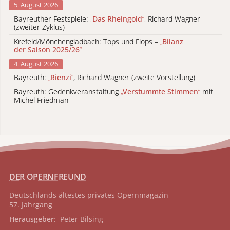
5. August 2026
Bayreuther Festspiele:
„
Das Rheingold
“
, Richard Wagner
(zweiter Zyklus)
Krefeld/Mönchengladbach: Tops und Flops –
„
Bilanz
der Saison 2025/26
“
4. August 2026
Bayreuth:
„
Rienzi
“
, Richard Wagner (zweite Vorstellung)
Bayreuth: Gedenkveranstaltung
„
Verstummte Stimmen
“
mit
Michel Friedman
DER OPERNFREUND
Deutschlands ältestes privates
Opernmagazin
57. Jahrgang
Herausgeber
: Peter Bilsing