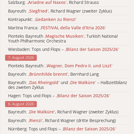
Salzburg:
„
Ariadne auf Naxos
“
, Richard Strauss
Bayreuth:
„
Siegfried
“
, Richard Wagner (zweiter Zyklus)
Kontrapunkt:
„
Gedanken zu Rienzi
“
Martina Franca:
„
FESTIVAL della Valle d’Itria 2026
“
Pionteks Bayreuth
„
Magische Musiken
“
, Turkish National
Youth Philharmonic Orchestra
Wiesbaden: Tops und Flops –
„
Bilanz der Saison 2025/26
“
7. August 2026
Pionteks Bayreuth:
„
Wagner, Dom Pedro II. und Liszt
“
Bayreuth:
„
Brünnhilde brennt
“
, Bernhard Lang
Bayreuth:
„
Das Rheingold
“
und
„
Die Walküre
“
– Halbzeitbilanz
des zweiten Zyklus
Hagen: Tops und Flops –
„
Bilanz der Saison 2025/26
“
6. August 2026
Bayreuth:
„
Die Walküre
“
, Richard Wagner (zweiter Zyklus)
Bayreuth:
„
Rienzi
“
, Richard Wagner (dritte Besprechung)
Nürnberg: Tops und Flops –
„
Bilanz der Saison 2025/26
“