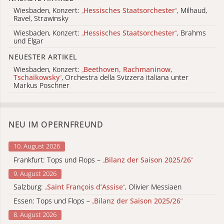
Wiesbaden, Konzert:
„
Hessisches Staatsorchester
“
, Milhaud,
Ravel, Strawinsky
Wiesbaden, Konzert:
„
Hessisches Staatsorchester
“
, Brahms
und Elgar
NEUESTER ARTIKEL
Wiesbaden, Konzert:
„
Beethoven, Rachmaninow,
Tschaikowsky
“
, Orchestra della Svizzera italiana unter
Markus Poschner
NEU IM OPERNFREUND
10. August 2026
Frankfurt: Tops und Flops –
„
Bilanz der Saison 2025/26
“
9. August 2026
Salzburg:
„
Saint François d’Assise
“
, Olivier Messiaen
Essen: Tops und Flops –
„
Bilanz der Saison 2025/26
“
8. August 2026