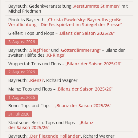
Bayreuth: Gedenkveranstaltung
„
Verstummte Stimmen
“
mit
Michel Friedman
Pionteks Bayreuth:
„
Christa Pawlofsky: Bayreuths große
Verpflichtung - Die Festspielzeit im Spiegel der Presse
“
Gießen: Tops und Flops –
„
Bilanz der Saison 2025/26
“
3. August 2026
Bayreuth:
„
Siegfried
“
und
„
Götterdämmerung
“
– Bilanz der
zweiten Hälfte des
„
KI-Rings
“
Wuppertal: Tops und Flops –
„
Bilanz der Saison 2025/26
“
2. August 2026
Bayreuth:
„
Rienzi
“
, Richard Wagner
Mainz: Tops und Flops –
„
Bilanz der Saison 2025/26
“
1. August 2026
Bonn: Tops und Flops –
„
Bilanz der Saison 2025/26
“
31. Juli 2026
Staatsoper Berlin: Tops und Flops –
„
Bilanz
der Saison 2025/26
“
Bayreuth:
„
Der fliegende Holländer
“
, Richard Wagner