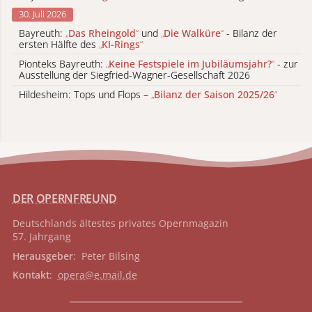
30. Juli 2026
Bayreuth:
„
Das Rheingold
“
und
„
Die Walküre
“
- Bilanz der
ersten Hälfte des
„
KI-Rings
“
Pionteks Bayreuth:
„
Keine Festspiele im Jubiläumsjahr?
“
- zur
Ausstellung der Siegfried-Wagner-Gesellschaft 2026
Hildesheim: Tops und Flops –
„
Bilanz der Saison 2025/26
“
DER OPERNFREUND
Deutschlands ältestes privates
Opernmagazin
57. Jahrgang
Herausgeber
: Peter Bilsing
Kontakt
:
opera@e.mail.de