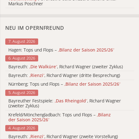
Markus Poschner
NEU IM OPERNFREUND
7. August 2026
Hagen: Tops und Flops –
„
Bilanz der Saison 2025/26
“
6. August 2026
Bayreuth:
„
Die Walküre
“
, Richard Wagner (zweiter Zyklus)
Bayreuth:
„
Rienzi
“
, Richard Wagner (dritte Besprechung)
Nürnberg: Tops und Flops –
„
Bilanz der Saison 2025/26
“
5. August 2026
Bayreuther Festspiele:
„
Das Rheingold
“
, Richard Wagner
(zweiter Zyklus)
Krefeld/Mönchengladbach: Tops und Flops –
„
Bilanz
der Saison 2025/26
“
4. August 2026
Bayreuth:
„
Rienzi
“
, Richard Wagner (zweite Vorstellung)