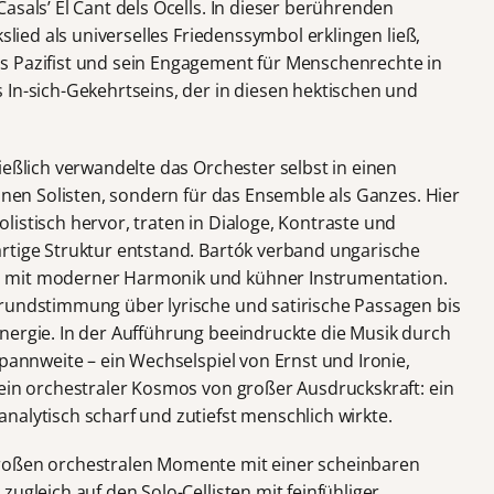
asals’ El Cant dels Ocells. In dieser berührenden
kslied als universelles Friedenssymbol erklingen ließ,
s Pazifist und sein Engagement für Menschenrechte in
 In-sich-Gekehrtseins, der in diesen hektischen und
ießlich verwandelte das Orchester selbst in einen
einen Solisten, sondern für das Ensemble als Ganzes. Hier
istisch hervor, traten in Dialoge, Kontraste und
rtige Struktur entstand. Bartók verband ungarische
 mit moderner Harmonik und kühner Instrumentation.
Grundstimmung über lyrische und satirische Passagen bis
nergie. In der Aufführung beeindruckte die Musik durch
Spannweite – ein Wechselspiel von Ernst und Ironie,
 ein orchestraler Kosmos von großer Ausdruckskraft: ein
nalytisch scharf und zutiefst menschlich wirkte.
roßen orchestralen Momente mit einer scheinbaren
ugleich auf den Solo-Cellisten mit feinfühliger