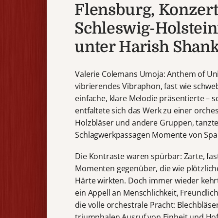
Flensburg, Konzert
Schleswig-Holstein
unter Harish Shan
Valerie Colemans Umoja: Anthem of Unit
vibrierendes Vibraphon, fast wie schweben
einfache, klare Melodie präsentierte – 
entfaltete sich das Werk zu einer orche
Holzbläser und andere Gruppen, tanzte
Schlagwerkpassagen Momente von Span
Die Kontraste waren spürbar: Zarte, fast
Momenten gegenüber, die wie plötzliche
Härte wirkten. Doch immer wieder kehrt
ein Appell an Menschlichkeit, Freundlich
die volle orchestrale Pracht: Blechbläse
triumphalen Ausruf von Einheit und Ho