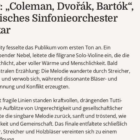
: „Coleman, Dvořák, Bartók“,
isches Sinfonieorchester
kar
y fesselte das Publikum vom ersten Ton an. Ein
der Nebel, leitete die filigrane Solo-Violine ein, die die
schlicht, aber voller Wärme und Menschlichkeit. Bald
stralen Erzählung: Die Melodie wanderte durch Streicher,
 und verwob sich, während dissonante Bläser- und
nung und Konflikt erzeugten.
 fragile Linien standen kraftvollen, drängenden Tutti-
 Aufblitze von Ungerechtigkeit und gesellschaftlicher
e die singbare Melodie zurück, sanft und tröstend, wie
keit und Gemeinschaft. Das Finale entfaltete schließlich
r, Streicher und Holzbläser vereinten sich zu einem
ffnung.