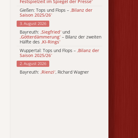
Festspielzeit im Spiegel der Presse
“
Gießen: Tops und Flops –
„
Bilanz der
Saison 2025/26
“
3. August 2026
Bayreuth:
„
Siegfried
“
und
„
Götterdämmerung
“
– Bilanz der zweiten
Hälfte des
„
KI-Rings
“
Wuppertal: Tops und Flops –
„
Bilanz der
Saison 2025/26
“
2. August 2026
Bayreuth:
„
Rienzi
“
, Richard Wagner