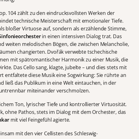
 op. 104 zählt zu den eindrucksvollsten Werken der
indet technische Meisterschaft mit emotionaler Tiefe.
 als bloßer Virtuose auf, sondern als erzählende Stimme,
Sinfonieorchester
in einen intensiven Dialog trat. Das
nd weiten melodischen Bögen, die zwischen Melancholie,
bäumen changierten. Dvořák verwebte tschechische
men mit spätromantischer Harmonik zu einer Musik, die
kte. Das Cello sang, klagte, jubelte – und dies stets mit
entfaltete diese Musik eine Sogwirkung: Sie rührte an
d ließ das Publikum in eine Welt eintauchen, in der
untrennbar miteinander verschmolzen.
em Ton, lyrischer Tiefe und kontrollierter Virtuosität.
ck, ohne Pathos, stets im Dialog mit dem Orchester, das
nkar
mit viel Feingefühl agierte.
insam mit den vier Cellisten des Schleswig-