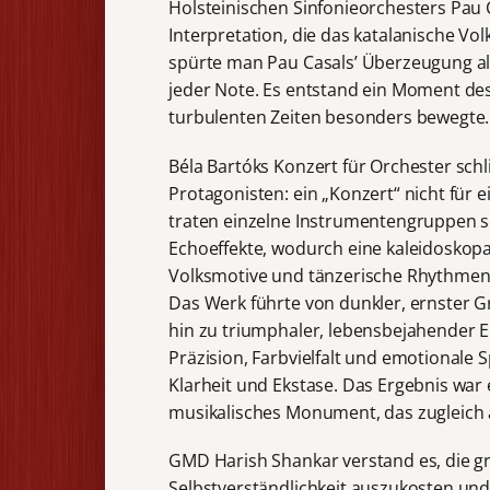
Holsteinischen Sinfonieorchesters Pau C
Interpretation, die das katalanische Vol
spürte man Pau Casals’ Überzeugung al
jeder Note. Es entstand ein Moment des
turbulenten Zeiten besonders bewegte.
Béla Bartóks Konzert für Orchester schl
Protagonisten: ein „Konzert“ nicht für 
traten einzelne Instrumentengruppen sol
Echoeffekte, wodurch eine kaleidoskopa
Volksmotive und tänzerische Rhythmen
Das Werk führte von dunkler, ernster 
hin zu triumphaler, lebensbejahender E
Präzision, Farbvielfalt und emotionale 
Klarheit und Ekstase. Das Ergebnis war
musikalisches Monument, das zugleich a
GMD Harish Shankar verstand es, die g
Selbstverständlichkeit auszukosten und z