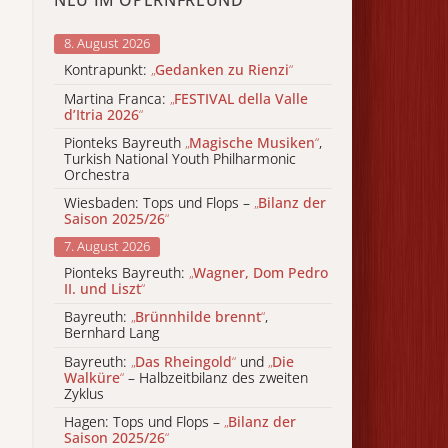
8. August 2026
Kontrapunkt:
„
Gedanken zu Rienzi
“
Martina Franca:
„
FESTIVAL della Valle
d’Itria 2026
“
Pionteks Bayreuth
„
Magische Musiken
“
,
Turkish National Youth Philharmonic
Orchestra
Wiesbaden: Tops und Flops –
„
Bilanz der
Saison 2025/26
“
7. August 2026
Pionteks Bayreuth:
„
Wagner, Dom Pedro
II. und Liszt
“
Bayreuth:
„
Brünnhilde brennt
“
,
Bernhard Lang
Bayreuth:
„
Das Rheingold
“
und
„
Die
Walküre
“
– Halbzeitbilanz des zweiten
Zyklus
Hagen: Tops und Flops –
„
Bilanz der
Saison 2025/26
“