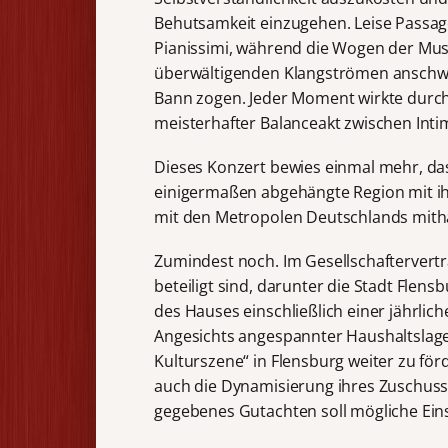
Behutsamkeit einzugehen. Leise Passag
Pianissimi, während die Wogen der Musik
überwältigenden Klangströmen anschwol
Bann zogen. Jeder Moment wirkte durchd
meisterhafter Balanceakt zwischen Inti
Dieses Konzert bewies einmal mehr, da
einigermaßen abgehängte Region mit ih
mit den Metropolen Deutschlands mith
Zumindest noch. Im Gesellschaftervertr
beteiligt sind, darunter die Stadt Flens
des Hauses einschließlich einer jährlic
Angesichts angespannter Haushaltslagen
Kulturszene“ in Flensburg weiter zu förd
auch die Dynamisierung ihres Zuschusse
gegebenes Gutachten soll mögliche Eins