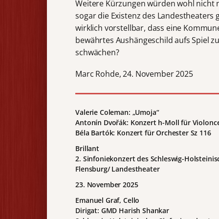
Weitere Kürzungen würden wohl nicht nu
sogar die Existenz des Landestheaters g
wirklich vorstellbar, dass eine Kommune 
bewährtes Aushängeschild aufs Spiel z
schwächen?
Marc Rohde, 24. November 2025
Valerie Coleman: „Umoja“
Antonín Dvořák: Konzert h-Moll für Violonc
Béla Bartók: Konzert für Orchester Sz 116
Brillant
2. Sinfoniekonzert des Schleswig-Holsteini
Flensburg/ Landestheater
23. November 2025
Emanuel Graf, Cello
Dirigat: GMD Harish Shankar