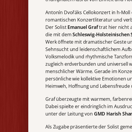
Antonín Dvořáks Cellokonzert in h-Moll
romantischen Konzertliteratur und verb
Der Solist
Emanuel Graf
trat hier nicht
die mit dem
Schleswig-Holsteinischen 
Werk öffnete mit dramatischer Geste u
Sehnsucht und leidenschaftlichem Auf
Volksmelodik und rhythmische Tanzfor
zugleich erdverbunden und universell wir
menschlicher Wärme. Gerade im Konzert 
persönliche wie kollektive Emotionen un
Heimweh, Hoffnung und Lebensfreude 
Graf überzeugte mit warmem, farbenreich
Dabei spielte er eindringlich im Ausdru
unter der Leitung von
GMD Harish Sha
Als Zugabe präsentierte der Solist geme