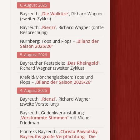
6. August 2026
Bayreuth:
„
Die Walküre
“
, Richard Wagner
(zweiter Zyklus)
Bayreuth:
„
Rienzi
“
, Richard Wagner (dritte
Besprechung)
Nürnberg: Tops und Flops –
„
Bilanz der
Saison 2025/26
“
5. August 2026
Bayreuther Festspiele:
„
Das Rheingold
“
,
Richard Wagner (zweiter Zyklus)
Krefeld/Mönchengladbach: Tops und
Flops –
„
Bilanz der Saison 2025/26
“
4. August 2026
Bayreuth:
„
Rienzi
“
, Richard Wagner
(zweite Vorstellung)
Bayreuth: Gedenkveranstaltung
„
Verstummte Stimmen
“
mit Michel
Friedman
Pionteks Bayreuth:
„
Christa Pawlofsky:
Bayreuths große Verpflichtung - Die