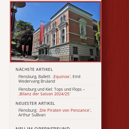
NÄCHSTE ARTIKEL
Flensburg, Ballett:
„
Equinox
“
, Emil
Wedervang Bruland
Flensburg und Kiel: Tops und Flops –
„
Bilanz der Saison 2024/25
“
NEUESTER ARTIKEL
Flensburg:
„
Die Piraten von Penzance
“
,
Arthur Sullivan
NEU IM OPERNFREUND