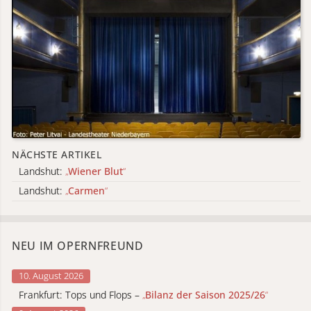
NÄCHSTE ARTIKEL
Landshut:
„
Wiener Blut
“
Landshut:
„
Carmen
“
NEU IM OPERNFREUND
10. August 2026
Frankfurt: Tops und Flops –
„
Bilanz der Saison 2025/26
“