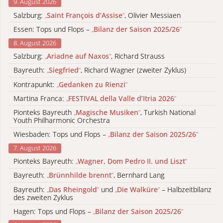
9. August 2026
Salzburg:
„
Saint François d’Assise
“
, Olivier Messiaen
Essen: Tops und Flops –
„
Bilanz der Saison 2025/26
“
8. August 2026
Salzburg:
„
Ariadne auf Naxos
“
, Richard Strauss
Bayreuth:
„
Siegfried
“
, Richard Wagner (zweiter Zyklus)
Kontrapunkt:
„
Gedanken zu Rienzi
“
Martina Franca:
„
FESTIVAL della Valle d’Itria 2026
“
Pionteks Bayreuth
„
Magische Musiken
“
, Turkish National
Youth Philharmonic Orchestra
Wiesbaden: Tops und Flops –
„
Bilanz der Saison 2025/26
“
7. August 2026
Pionteks Bayreuth:
„
Wagner, Dom Pedro II. und Liszt
“
Bayreuth:
„
Brünnhilde brennt
“
, Bernhard Lang
Bayreuth:
„
Das Rheingold
“
und
„
Die Walküre
“
– Halbzeitbilanz
des zweiten Zyklus
Hagen: Tops und Flops –
„
Bilanz der Saison 2025/26
“