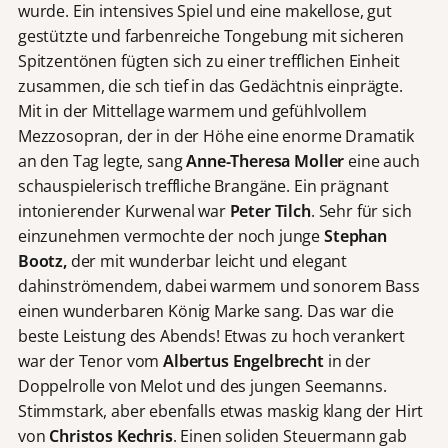
wurde. Ein intensives Spiel und eine makellose, gut
gestützte und farbenreiche Tongebung mit sicheren
Spitzentönen fügten sich zu einer trefflichen Einheit
zusammen, die sch tief in das Gedächtnis einprägte.
Mit in der Mittellage warmem und gefühlvollem
Mezzosopran, der in der Höhe eine enorme Dramatik
an den Tag legte, sang
Anne-Theresa Moller
eine auch
schauspielerisch treffliche Brangäne. Ein prägnant
intonierender Kurwenal war
Peter Tilch
. Sehr für sich
einzunehmen vermochte der noch junge
Stephan
Bootz,
der mit wunderbar leicht und elegant
dahinströmendem, dabei warmem und sonorem Bass
einen wunderbaren König Marke sang. Das war die
beste Leistung des Abends! Etwas zu hoch verankert
war der Tenor vom
Albertus Engelbrecht
in der
Doppelrolle von Melot und des jungen Seemanns.
Stimmstark, aber ebenfalls etwas maskig klang der Hirt
von
Christos Kechris
. Einen soliden Steuermann gab