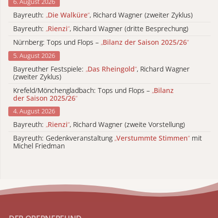
6. August 2026
Bayreuth:
„
Die Walküre
“
, Richard Wagner (zweiter Zyklus)
Bayreuth:
„
Rienzi
“
, Richard Wagner (dritte Besprechung)
Nürnberg: Tops und Flops –
„
Bilanz der Saison 2025/26
“
5. August 2026
Bayreuther Festspiele:
„
Das Rheingold
“
, Richard Wagner
(zweiter Zyklus)
Krefeld/Mönchengladbach: Tops und Flops –
„
Bilanz
der Saison 2025/26
“
4. August 2026
Bayreuth:
„
Rienzi
“
, Richard Wagner (zweite Vorstellung)
Bayreuth: Gedenkveranstaltung
„
Verstummte Stimmen
“
mit
Michel Friedman