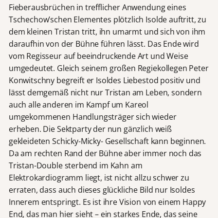
Fieberausbrüchen in trefflicher Anwendung eines
Tschechow’schen Elementes plötzlich Isolde auftritt, zu
dem kleinen Tristan tritt, ihn umarmt und sich von ihm
daraufhin von der Bühne führen lässt. Das Ende wird
vom Regisseur auf beeindruckende Art und Weise
umgedeutet. Gleich seinem großen Regiekollegen Peter
Konwitschny begreift er Isoldes Liebestod positiv und
lässt demgemäß nicht nur Tristan am Leben, sondern
auch alle anderen im Kampf um Kareol
umgekommenen Handlungsträger sich wieder
erheben. Die Sektparty der nun gänzlich weiß
gekleideten Schicky-Micky- Gesellschaft kann beginnen.
Da am rechten Rand der Bühne aber immer noch das
Tristan-Double sterbend im Kahn am
Elektrokardiogramm liegt, ist nicht allzu schwer zu
erraten, dass auch dieses glückliche Bild nur Isoldes
Innerem entspringt. Es ist ihre Vision von einem Happy
End, das man hier sieht – ein starkes Ende, das seine