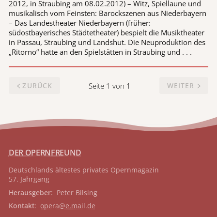
2012, in Straubing am 08.02.2012) – Witz, Spiellaune und
musikalisch vom Feinsten: Barockszenen aus Niederbayern
– Das Landestheater Niederbayern (früher:
südostbayerisches Städtetheater) bespielt die Musiktheater
in Passau, Straubing und Landshut. Die Neuproduktion des
„Ritorno“ hatte an den Spielstätten in Straubing und . . .
Seite 1 von 1
ZURÜCK
WEITER
DER OPERNFREUND
Deutschlands ältestes privates
Opernmagazin
57. Jahrgang
Herausgeber
: Peter Bilsing
Kontakt
:
opera@e.mail.de