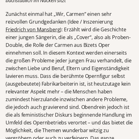
buchstäblich im Nacken sitzt
Zunächst einmal hat „Wir, Carmen“ einen sehr
reizvollen Grundgedanken (Idee / Inszenierung
Friedrich von Mansberg
): Erzählt wird die Geschichte
einer jungen Sängerin, die als „Cover“, also als Proben-
Double, die Rolle der Carmen aus Bizets Oper
einnehmen soll. In diesem Kontext werden einerseits
die großen Probleme jeder jungen Frau verhandelt, die
zwischen Liebe und Beruf, Eltern und Eigenständigkeit
lavieren muss. Dass die berühmte Opernfigur selbst
(ausgebeutete) Fabrikarbeiterin ist, ist heutzutage kein
relevanter Aspekt mehr – die Menschen haben
zumindest hierzulande inzwischen andere Probleme,
die jedoch auch gravierend sind. Obendrein jedoch ist
die als feministischer Diskurs beginnende Handlung im
Umfeld des Opernbetriebs verortet – und das bietet die
Möglichkeit, die Themen wunderbar witzig zu
vergröbern oder auch zu verfeinern. Das ganze