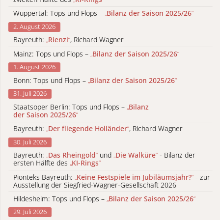
Wuppertal: Tops und Flops –
„
Bilanz der Saison 2025/26
“
2. August 2026
Bayreuth:
„
Rienzi
“
, Richard Wagner
Mainz: Tops und Flops –
„
Bilanz der Saison 2025/26
“
1. August 2026
Bonn: Tops und Flops –
„
Bilanz der Saison 2025/26
“
31. Juli 2026
Staatsoper Berlin: Tops und Flops –
„
Bilanz
der Saison 2025/26
“
Bayreuth:
„
Der fliegende Holländer
“
, Richard Wagner
30. Juli 2026
Bayreuth:
„
Das Rheingold
“
und
„
Die Walküre
“
- Bilanz der
ersten Hälfte des
„
KI-Rings
“
Pionteks Bayreuth:
„
Keine Festspiele im Jubiläumsjahr?
“
- zur
Ausstellung der Siegfried-Wagner-Gesellschaft 2026
Hildesheim: Tops und Flops –
„
Bilanz der Saison 2025/26
“
29. Juli 2026