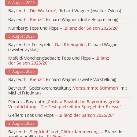
6. August 2026
Bayreuth:
„
Die Walküre
“
, Richard Wagner (zweiter Zyklus)
Bayreuth:
„
Rienzi
“
, Richard Wagner (dritte Besprechung)
Nürnberg: Tops und Flops –
„
Bilanz der Saison 2025/26
“
5. August 2026
Bayreuther Festspiele:
„
Das Rheingold
“
, Richard Wagner
(zweiter Zyklus)
Krefeld/Mönchengladbach: Tops und Flops –
„
Bilanz
der Saison 2025/26
“
4. August 2026
Bayreuth:
„
Rienzi
“
, Richard Wagner (zweite Vorstellung)
Bayreuth: Gedenkveranstaltung
„
Verstummte Stimmen
“
mit
Michel Friedman
Pionteks Bayreuth:
„
Christa Pawlofsky: Bayreuths große
Verpflichtung - Die Festspielzeit im Spiegel der Presse
“
Gießen: Tops und Flops –
„
Bilanz der Saison 2025/26
“
3. August 2026
Bayreuth:
„
Siegfried
“
und
„
Götterdämmerung
“
– Bilanz der
zweiten Hälfte des
„
KI-Rings
“