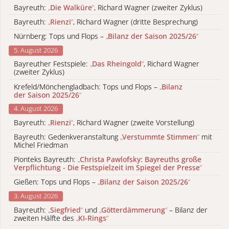
Bayreuth:
„
Die Walküre
“
, Richard Wagner (zweiter Zyklus)
Bayreuth:
„
Rienzi
“
, Richard Wagner (dritte Besprechung)
Nürnberg: Tops und Flops –
„
Bilanz der Saison 2025/26
“
5. August 2026
Bayreuther Festspiele:
„
Das Rheingold
“
, Richard Wagner
(zweiter Zyklus)
Krefeld/Mönchengladbach: Tops und Flops –
„
Bilanz
der Saison 2025/26
“
4. August 2026
Bayreuth:
„
Rienzi
“
, Richard Wagner (zweite Vorstellung)
Bayreuth: Gedenkveranstaltung
„
Verstummte Stimmen
“
mit
Michel Friedman
Pionteks Bayreuth:
„
Christa Pawlofsky: Bayreuths große
Verpflichtung - Die Festspielzeit im Spiegel der Presse
“
Gießen: Tops und Flops –
„
Bilanz der Saison 2025/26
“
3. August 2026
Bayreuth:
„
Siegfried
“
und
„
Götterdämmerung
“
– Bilanz der
zweiten Hälfte des
„
KI-Rings
“