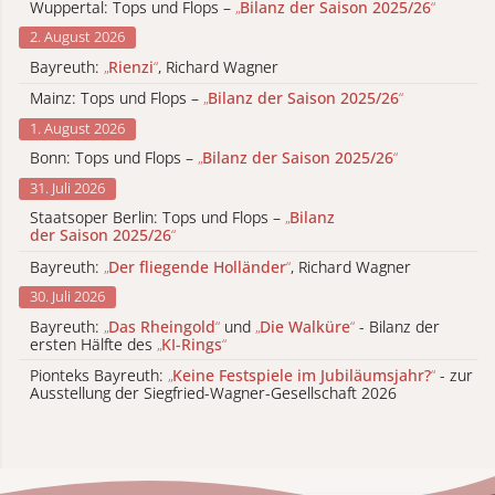
Wuppertal: Tops und Flops –
„
Bilanz der Saison 2025/26
“
2. August 2026
Bayreuth:
„
Rienzi
“
, Richard Wagner
Mainz: Tops und Flops –
„
Bilanz der Saison 2025/26
“
1. August 2026
Bonn: Tops und Flops –
„
Bilanz der Saison 2025/26
“
31. Juli 2026
Staatsoper Berlin: Tops und Flops –
„
Bilanz
der Saison 2025/26
“
Bayreuth:
„
Der fliegende Holländer
“
, Richard Wagner
30. Juli 2026
Bayreuth:
„
Das Rheingold
“
und
„
Die Walküre
“
- Bilanz der
ersten Hälfte des
„
KI-Rings
“
Pionteks Bayreuth:
„
Keine Festspiele im Jubiläumsjahr?
“
- zur
Ausstellung der Siegfried-Wagner-Gesellschaft 2026