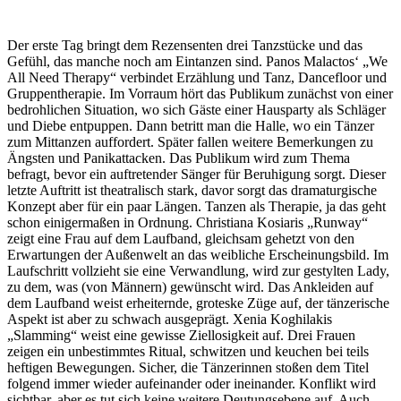
Der erste Tag bringt dem Rezensenten drei Tanzstücke und das
Gefühl, das manche noch am Eintanzen sind. Panos Malactos‘ „We
All Need Therapy“ verbindet Erzählung und Tanz, Dancefloor und
Gruppentherapie. Im Vorraum hört das Publikum zunächst von einer
bedrohlichen Situation, wo sich Gäste einer Hausparty als Schläger
und Diebe entpuppen. Dann betritt man die Halle, wo ein Tänzer
zum Mittanzen auffordert. Später fallen weitere Bemerkungen zu
Ängsten und Panikattacken. Das Publikum wird zum Thema
befragt, bevor ein auftretender Sänger für Beruhigung sorgt. Dieser
letzte Auftritt ist theatralisch stark, davor sorgt das dramaturgische
Konzept aber für ein paar Längen. Tanzen als Therapie, ja das geht
schon einigermaßen in Ordnung. Christiana Kosiaris „Runway“
zeigt eine Frau auf dem Laufband, gleichsam gehetzt von den
Erwartungen der Außenwelt an das weibliche Erscheinungsbild. Im
Laufschritt vollzieht sie eine Verwandlung, wird zur gestylten Lady,
zu dem, was (von Männern) gewünscht wird. Das Ankleiden auf
dem Laufband weist erheiternde, groteske Züge auf, der tänzerische
Aspekt ist aber zu schwach ausgeprägt. Xenia Koghilakis
„Slamming“ weist eine gewisse Ziellosigkeit auf. Drei Frauen
zeigen ein unbestimmtes Ritual, schwitzen und keuchen bei teils
heftigen Bewegungen. Sicher, die Tänzerinnen stoßen dem Titel
folgend immer wieder aufeinander oder ineinander. Konflikt wird
sichtbar, aber es tut sich keine weitere Deutungsebene auf. Auch