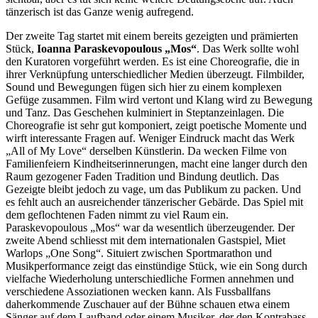
tänzerisch ist das Ganze wenig aufregend.
Der zweite Tag startet mit einem bereits gezeigten und prämierten
Stück,
Ioanna Paraskevopoulous „Mos“
. Das Werk sollte wohl
den Kuratoren vorgeführt werden. Es ist eine Choreografie, die in
ihrer Verknüpfung unterschiedlicher Medien überzeugt. Filmbilder,
Sound und Bewegungen fügen sich hier zu einem komplexen
Gefüge zusammen. Film wird vertont und Klang wird zu Bewegung
und Tanz. Das Geschehen kulminiert in Steptanzeinlagen. Die
Choreografie ist sehr gut komponiert, zeigt poetische Momente und
wirft interessante Fragen auf. Weniger Eindruck macht das Werk
„All of My Love“ derselben Künstlerin. Da wecken Filme von
Familienfeiern Kindheitserinnerungen, macht eine langer durch den
Raum gezogener Faden Tradition und Bindung deutlich. Das
Gezeigte bleibt jedoch zu vage, um das Publikum zu packen. Und
es fehlt auch an ausreichender tänzerischer Gebärde. Das Spiel mit
dem geflochtenen Faden nimmt zu viel Raum ein.
Paraskevopoulous „Mos“ war da wesentlich überzeugender. Der
zweite Abend schliesst mit dem internationalen Gastspiel, Miet
Warlops „One Song“. Situiert zwischen Sportmarathon und
Musikperformance zeigt das einstündige Stück, wie ein Song durch
vielfache Wiederholung unterschiedliche Formen annehmen und
verschiedene Assoziationen wecken kann. Als Fussballfans
daherkommende Zuschauer auf der Bühne schauen etwa einem
Sänger auf dem Laufband oder einem Musiker, der den Kontrabass