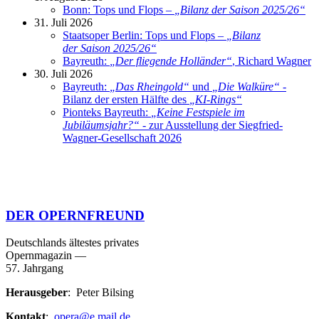
Bonn: Tops und Flops –
„
Bilanz der Saison 2025/26
“
31. Juli 2026
Staatsoper Berlin: Tops und Flops –
„
Bilanz
der Saison 2025/26
“
Bayreuth:
„
Der fliegende Holländer
“
, Richard Wagner
30. Juli 2026
Bayreuth:
„
Das Rheingold
“
und
„
Die Walküre
“
-
Bilanz der ersten Hälfte des
„
KI-Rings
“
Pionteks Bayreuth:
„
Keine Festspiele im
Jubiläumsjahr?
“
- zur Ausstellung der Siegfried-
Wagner-Gesellschaft 2026
DER OPERNFREUND
Deutschlands ältestes privates
Opernmagazin
—
57. Jahrgang
Herausgeber
: Peter Bilsing
Kontakt
:
opera@e.mail.de