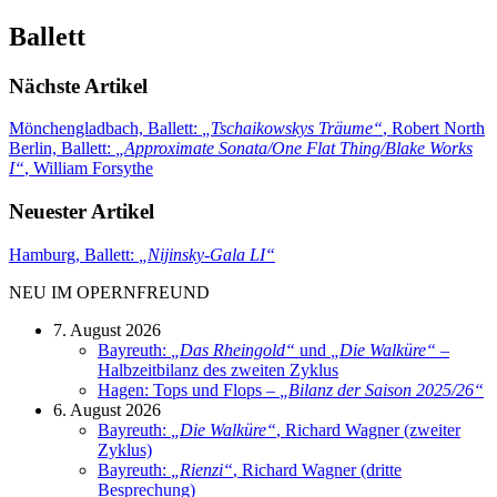
Ballett
Nächste Artikel
Mönchengladbach, Ballett:
„
Tschaikowskys Träume
“
, Robert North
Berlin, Ballett:
„
Approximate Sonata/One Flat Thing/Blake Works
I
“
, William Forsythe
Neuester Artikel
Hamburg, Ballett:
„
Nijinsky-Gala LI
“
NEU IM OPERNFREUND
7. August 2026
Bayreuth:
„
Das Rheingold
“
und
„
Die Walküre
“
–
Halbzeitbilanz des zweiten Zyklus
Hagen: Tops und Flops –
„
Bilanz der Saison 2025/26
“
6. August 2026
Bayreuth:
„
Die Walküre
“
, Richard Wagner (zweiter
Zyklus)
Bayreuth:
„
Rienzi
“
, Richard Wagner (dritte
Besprechung)