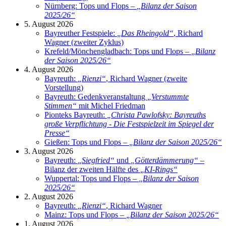
Nürnberg: Tops und Flops –
„
Bilanz der Saison
2025/26
“
5. August 2026
Bayreuther Festspiele:
„
Das Rheingold
“
, Richard
Wagner (zweiter Zyklus)
Krefeld/Mönchengladbach: Tops und Flops –
„
Bilanz
der Saison 2025/26
“
4. August 2026
Bayreuth:
„
Rienzi
“
, Richard Wagner (zweite
Vorstellung)
Bayreuth: Gedenkveranstaltung
„
Verstummte
Stimmen
“
mit Michel Friedman
Pionteks Bayreuth:
„
Christa Pawlofsky: Bayreuths
große Verpflichtung - Die Festspielzeit im Spiegel der
Presse
“
Gießen: Tops und Flops –
„
Bilanz der Saison 2025/26
“
3. August 2026
Bayreuth:
„
Siegfried
“
und
„
Götterdämmerung
“
–
Bilanz der zweiten Hälfte des
„
KI-Rings
“
Wuppertal: Tops und Flops –
„
Bilanz der Saison
2025/26
“
2. August 2026
Bayreuth:
„
Rienzi
“
, Richard Wagner
Mainz: Tops und Flops –
„
Bilanz der Saison 2025/26
“
1. August 2026