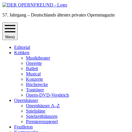
57. Jahrgang – Deutschlands ältestes privates Opernmagazin
Menü
Editorial
Kritiken
Musiktheater
Operette
Ballett
Musical
Konzerte
Bücherecke
Tonträger
Opern-DVD-Vergleich
Opernhäuser
Opernhäuser A–Z
Spielpläne
Spielzeitbilanzen
Premierenspiegel
Feuilleton