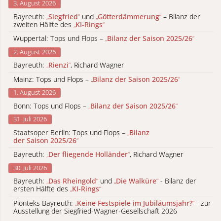
3. August 2026
Bayreuth:
„
Siegfried
“
und
„
Götterdämmerung
“
– Bilanz der
zweiten Hälfte des
„
KI-Rings
“
Wuppertal: Tops und Flops –
„
Bilanz der Saison 2025/26
“
2. August 2026
Bayreuth:
„
Rienzi
“
, Richard Wagner
Mainz: Tops und Flops –
„
Bilanz der Saison 2025/26
“
1. August 2026
Bonn: Tops und Flops –
„
Bilanz der Saison 2025/26
“
31. Juli 2026
Staatsoper Berlin: Tops und Flops –
„
Bilanz
der Saison 2025/26
“
Bayreuth:
„
Der fliegende Holländer
“
, Richard Wagner
30. Juli 2026
Bayreuth:
„
Das Rheingold
“
und
„
Die Walküre
“
- Bilanz der
ersten Hälfte des
„
KI-Rings
“
Pionteks Bayreuth:
„
Keine Festspiele im Jubiläumsjahr?
“
- zur
Ausstellung der Siegfried-Wagner-Gesellschaft 2026