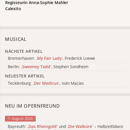
Regisseurin
Anna-Sophie Mahler
Calexito
MUSICAL
NÄCHSTE ARTIKEL
Bremerhaven:
„
My Fair Lady
“
, Frederick Loewe
Berlin:
„
Sweeney Todd
“
, Stephen Sondheim
NEUESTER ARTIKEL
Tecklenburg:
„
Der Medicus
“
, Iván Macías
NEU IM OPERNFREUND
7. August 2026
Bayreuth:
„
Das Rheingold
“
und
„
Die Walküre
“
– Halbzeitbilanz