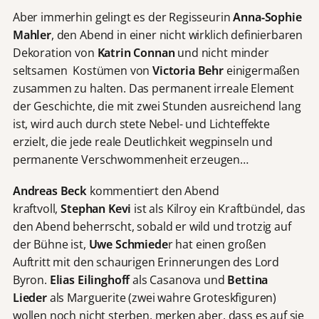
Aber immerhin gelingt es der Regisseurin
Anna-Sophie
Mahler
, den Abend in einer nicht wirklich definierbaren
Dekoration von
Katrin Connan
und nicht minder
seltsamen Kostümen von
Victoria Behr
einigermaßen
zusammen zu halten. Das permanent irreale Element
der Geschichte, die mit zwei Stunden ausreichend lang
ist, wird auch durch stete Nebel- und Lichteffekte
erzielt, die jede reale Deutlichkeit wegpinseln und
permanente Verschwommenheit erzeugen…
Andreas Beck
kommentiert den Abend
kraftvoll,
Stephan Kevi
ist als Kilroy ein Kraftbündel, das
den Abend beherrscht, sobald er wild und trotzig auf
der Bühne ist,
Uwe
Schmiede
r hat einen großen
Auftritt mit den schaurigen Erinnerungen des Lord
Byron.
Elias Eilinghoff
als Casanova und
Bettina
Lieder
als Marguerite (zwei wahre Groteskfiguren)
wollen noch nicht sterben, merken aber, dass es auf sie