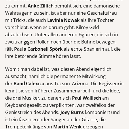
zukommt.
Anke Zillich
bemüht sich, eine dämonische
Wahrsagerin zu sein, ist aber nur eine Geschäftsfrau
mit Tricks, die auch
Lavinia Nowak
als ihre Tochter
vorschiebt, wenn es darum geht, Kilroy Geld
abzuluchsen. Unter allen anderen Figuren, die sich in
zweitrangigen Rollen noch über die Bühne bewegen,
fällt
Paula Carbonell Spörk
als echte Spanierin auf, die
ihre betörende Stimme hören lässt.
Womit man dabei ist, was diesen Abend eigentlich
ausmacht, nämlich die permanente Mitwirkung
der
Band Calexico
aus Tucson, Arizona. Die Regisseurin
kennt sie von früherer Zusammenarbeit, und die Idee,
die drei Musiker, zu denen sich
Paul Wallisch
am
Keyboard gesellt, zu verpflichten, war zweifellos der
Geniestreich des Abends.
Joey Burns
komponiert und
ist ein faszinierender Sänger an der Gitarre, die
Trompetenklänge von
Martin Wenk
erzeugen