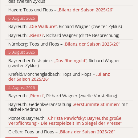
des zweiten Zyklus
Hagen: Tops und Flops –
„
Bilanz der Saison 2025/26
“
6. August 2026
Bayreuth:
„
Die Walküre
“
, Richard Wagner (zweiter Zyklus)
Bayreuth:
„
Rienzi
“
, Richard Wagner (dritte Besprechung)
Nürnberg: Tops und Flops –
„
Bilanz der Saison 2025/26
“
5. August 2026
Bayreuther Festspiele:
„
Das Rheingold
“
, Richard Wagner
(zweiter Zyklus)
Krefeld/Mönchengladbach: Tops und Flops –
„
Bilanz
der Saison 2025/26
“
4. August 2026
Bayreuth:
„
Rienzi
“
, Richard Wagner (zweite Vorstellung)
Bayreuth: Gedenkveranstaltung
„
Verstummte Stimmen
“
mit
Michel Friedman
Pionteks Bayreuth:
„
Christa Pawlofsky: Bayreuths große
Verpflichtung - Die Festspielzeit im Spiegel der Presse
“
Gießen: Tops und Flops –
„
Bilanz der Saison 2025/26
“