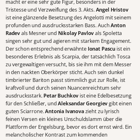
macht er eine sehr gute Figur, besonders in der
Tristesse und Verzweiflung des 3. Akts.
Angel Hristov
ist eine glänzende Besetzung des Angelotti mit seinem
profunden und ausdrucksstarken Bass. Auch
Anton
Radev
als Mesner und
Nikolay Pavlov
als Spoletta
singen sehr gut und agieren mit starkem Engagement.
Der schon entsprechend erwähnte
Ionat Pascu
ist ein
besonderes Erlebnis als Scarpia, der tatsächlich Tosca
zu vergewaltigen versucht, bis sie ihm mit dem Messer
in den nackten Oberkörper sticht. Auch sein dunkel
timbrierter Bariton passt stimmlich gut zur Rolle, ist
kraftvoll und durch seinen Nuancenreichtum sehr
ausdrucksstark.
Petar Buchkov
ist eine Edelbesetzung
für den Schließer, und
Aleksandar Georgiev
gibt einen
guten Sciarrone.
Antonia Ivanova
zieht zu lyrisch
feinen Versen ein kleines Unschuldslamm über die
Plattform der Engelsburg, bevor es dort ernst wird. Ein
melancholischer Kontrast zum kommenden