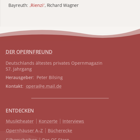
Bayreuth:
„
Rienzi
“
, Richard Wagner
DER OPERNFREUND
Deutschlands ältestes privates
Opernmagazin
57. Jahrgang
Herausgeber
: Peter Bilsing
Kontakt
:
opera@e.mail.de
ENTDECKEN
Musiktheater
Konzerte
Interviews
Opernhäuser A–Z
Bücherecke
Silberscheiben
Der OF-Stern