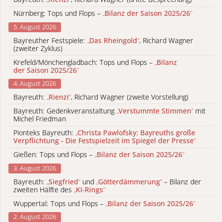
Nürnberg: Tops und Flops –
„
Bilanz der Saison 2025/26
“
5. August 2026
Bayreuther Festspiele:
„
Das Rheingold
“
, Richard Wagner
(zweiter Zyklus)
Krefeld/Mönchengladbach: Tops und Flops –
„
Bilanz
der Saison 2025/26
“
4. August 2026
Bayreuth:
„
Rienzi
“
, Richard Wagner (zweite Vorstellung)
Bayreuth: Gedenkveranstaltung
„
Verstummte Stimmen
“
mit
Michel Friedman
Pionteks Bayreuth:
„
Christa Pawlofsky: Bayreuths große
Verpflichtung - Die Festspielzeit im Spiegel der Presse
“
Gießen: Tops und Flops –
„
Bilanz der Saison 2025/26
“
3. August 2026
Bayreuth:
„
Siegfried
“
und
„
Götterdämmerung
“
– Bilanz der
zweiten Hälfte des
„
KI-Rings
“
Wuppertal: Tops und Flops –
„
Bilanz der Saison 2025/26
“
2. August 2026