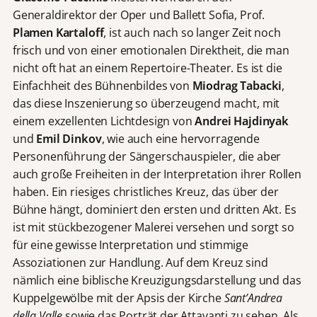
Generaldirektor der Oper und Ballett Sofia, Prof.
Plamen Kartaloff
, ist auch nach so langer Zeit noch
frisch und von einer emotionalen Direktheit, die man
nicht oft hat an einem Repertoire-Theater. Es ist die
Einfachheit des Bühnenbildes von
Miodrag Tabacki
,
das diese Inszenierung so überzeugend macht, mit
einem exzellenten Lichtdesign von
Andrei Hajdinyak
und
Emil Dinkov
, wie auch eine hervorragende
Personenführung der Sängerschauspieler, die aber
auch große Freiheiten in der Interpretation ihrer Rollen
haben. Ein riesiges christliches Kreuz, das über der
Bühne hängt, dominiert den ersten und dritten Akt. Es
ist mit stückbezogener Malerei versehen und sorgt so
für eine gewisse Interpretation und stimmige
Assoziationen zur Handlung. Auf dem Kreuz sind
nämlich eine biblische Kreuzigungsdarstellung und das
Kuppelgewölbe mit der Apsis der Kirche
Sant’Andrea
della Valle
sowie das Porträt der Attavanti zu sehen. Als