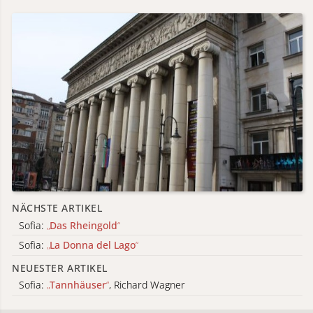
NÄCHSTE ARTIKEL
Sofia:
„
Das Rheingold
“
Sofia:
„
La Donna del Lago
“
NEUESTER ARTIKEL
Sofia:
„
Tannhäuser
“
, Richard Wagner