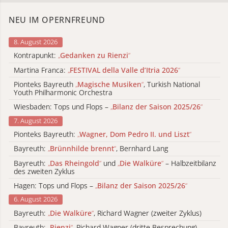
NEU IM OPERNFREUND
8. August 2026
Kontrapunkt:
„
Gedanken zu Rienzi
“
Martina Franca:
„
FESTIVAL della Valle d’Itria 2026
“
Pionteks Bayreuth
„
Magische Musiken
“
, Turkish National
Youth Philharmonic Orchestra
Wiesbaden: Tops und Flops –
„
Bilanz der Saison 2025/26
“
7. August 2026
Pionteks Bayreuth:
„
Wagner, Dom Pedro II. und Liszt
“
Bayreuth:
„
Brünnhilde brennt
“
, Bernhard Lang
Bayreuth:
„
Das Rheingold
“
und
„
Die Walküre
“
– Halbzeitbilanz
des zweiten Zyklus
Hagen: Tops und Flops –
„
Bilanz der Saison 2025/26
“
6. August 2026
Bayreuth:
„
Die Walküre
“
, Richard Wagner (zweiter Zyklus)
Bayreuth:
„
Rienzi
“
, Richard Wagner (dritte Besprechung)