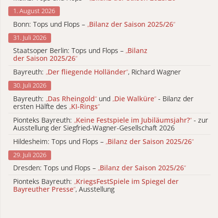
1. August 2026
Bonn: Tops und Flops –
„
Bilanz der Saison 2025/26
“
31. Juli 2026
Staatsoper Berlin: Tops und Flops –
„
Bilanz
der Saison 2025/26
“
Bayreuth:
„
Der fliegende Holländer
“
, Richard Wagner
30. Juli 2026
Bayreuth:
„
Das Rheingold
“
und
„
Die Walküre
“
- Bilanz der
ersten Hälfte des
„
KI-Rings
“
Pionteks Bayreuth:
„
Keine Festspiele im Jubiläumsjahr?
“
- zur
Ausstellung der Siegfried-Wagner-Gesellschaft 2026
Hildesheim: Tops und Flops –
„
Bilanz der Saison 2025/26
“
29. Juli 2026
Dresden: Tops und Flops –
„
Bilanz der Saison 2025/26
“
Pionteks Bayreuth:
„
KriegsFestSpiele im Spiegel der
Bayreuther Presse
“
, Ausstellung