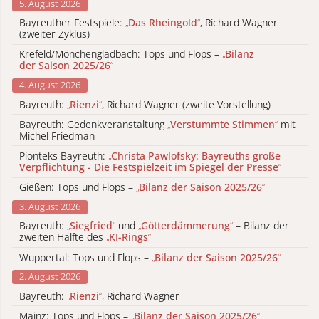
5. August 2026
Bayreuther Festspiele:
„
Das Rheingold
“
, Richard Wagner
(zweiter Zyklus)
Krefeld/Mönchengladbach: Tops und Flops –
„
Bilanz
der Saison 2025/26
“
4. August 2026
Bayreuth:
„
Rienzi
“
, Richard Wagner (zweite Vorstellung)
Bayreuth: Gedenkveranstaltung
„
Verstummte Stimmen
“
mit
Michel Friedman
Pionteks Bayreuth:
„
Christa Pawlofsky: Bayreuths große
Verpflichtung - Die Festspielzeit im Spiegel der Presse
“
Gießen: Tops und Flops –
„
Bilanz der Saison 2025/26
“
3. August 2026
Bayreuth:
„
Siegfried
“
und
„
Götterdämmerung
“
– Bilanz der
zweiten Hälfte des
„
KI-Rings
“
Wuppertal: Tops und Flops –
„
Bilanz der Saison 2025/26
“
2. August 2026
Bayreuth:
„
Rienzi
“
, Richard Wagner
Mainz: Tops und Flops –
„
Bilanz der Saison 2025/26
“