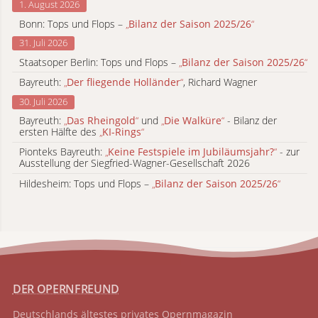
1. August 2026
Bonn: Tops und Flops –
„
Bilanz der Saison 2025/26
“
31. Juli 2026
Staatsoper Berlin: Tops und Flops –
„
Bilanz der Saison 2025/26
“
Bayreuth:
„
Der fliegende Holländer
“
, Richard Wagner
30. Juli 2026
Bayreuth:
„
Das Rheingold
“
und
„
Die Walküre
“
- Bilanz der
ersten Hälfte des
„
KI-Rings
“
Pionteks Bayreuth:
„
Keine Festspiele im Jubiläumsjahr?
“
- zur
Ausstellung der Siegfried-Wagner-Gesellschaft 2026
Hildesheim: Tops und Flops –
„
Bilanz der Saison 2025/26
“
DER OPERNFREUND
Deutschlands ältestes privates
Opernmagazin