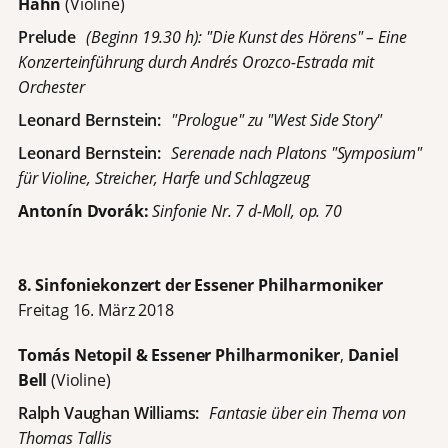
Hahn
(Violine)
Prelude
(Beginn 19.30 h): "Die Kunst des Hörens" – Eine
Konzerteinführung durch Andrés Orozco-Estrada mit
Orchester
Leonard Bernstein:
"Prologue" zu "West Side Story"
Leonard Bernstein:
Serenade nach Platons "Symposium"
für Violine, Streicher, Harfe und Schlagzeug
Antonín Dvorák:
Sinfonie Nr. 7 d-Moll, op. 70
8. Sinfoniekonzert der Essener Philharmoniker
Freitag 16. März 2018
Tomás Netopil & Essener Philharmoniker
,
Daniel
Bell
(Violine)
Ralph Vaughan Williams:
Fantasie über ein Thema von
Thomas Tallis