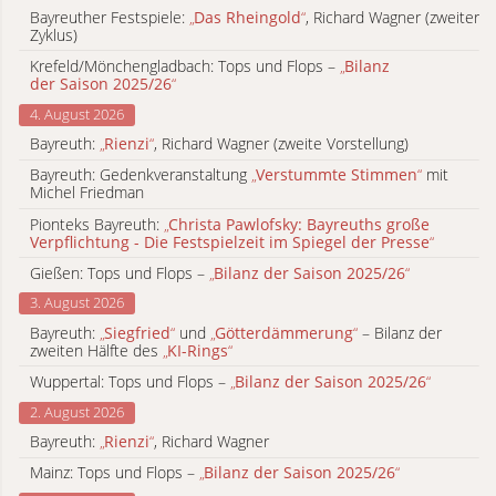
Bayreuther Festspiele:
„
Das Rheingold
“
, Richard Wagner (zweiter
Zyklus)
Krefeld/Mönchengladbach: Tops und Flops –
„
Bilanz
der Saison 2025/26
“
4. August 2026
Bayreuth:
„
Rienzi
“
, Richard Wagner (zweite Vorstellung)
Bayreuth: Gedenkveranstaltung
„
Verstummte Stimmen
“
mit
Michel Friedman
Pionteks Bayreuth:
„
Christa Pawlofsky: Bayreuths große
Verpflichtung - Die Festspielzeit im Spiegel der Presse
“
Gießen: Tops und Flops –
„
Bilanz der Saison 2025/26
“
3. August 2026
Bayreuth:
„
Siegfried
“
und
„
Götterdämmerung
“
– Bilanz der
zweiten Hälfte des
„
KI-Rings
“
Wuppertal: Tops und Flops –
„
Bilanz der Saison 2025/26
“
2. August 2026
Bayreuth:
„
Rienzi
“
, Richard Wagner
Mainz: Tops und Flops –
„
Bilanz der Saison 2025/26
“