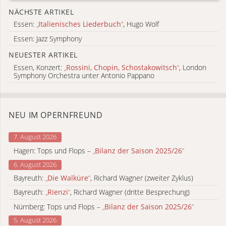
NÄCHSTE ARTIKEL
Essen:
„
Italienisches Liederbuch
“
, Hugo Wolf
Essen: Jazz Symphony
NEUESTER ARTIKEL
Essen, Konzert:
„
Rossini, Chopin, Schostakowitsch
“
, London
Symphony Orchestra unter Antonio Pappano
NEU IM OPERNFREUND
7. August 2026
Hagen: Tops und Flops –
„
Bilanz der Saison 2025/26
“
6. August 2026
Bayreuth:
„
Die Walküre
“
, Richard Wagner (zweiter Zyklus)
Bayreuth:
„
Rienzi
“
, Richard Wagner (dritte Besprechung)
Nürnberg: Tops und Flops –
„
Bilanz der Saison 2025/26
“
5. August 2026