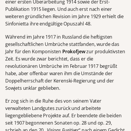
einer ersten Überarbeitung 1914 sowie der Erst-
Publikation 1915 liegen. Und auch erst nach einer
weiteren gründlichen Revision im Jahre 1929 erhielt die
Sinfonietta ihre endgültige Opuszahl 48.
Während im Jahre 1917 in Russland die heftigsten
gesellschaftlichen Umbrüche stattfanden, wurde das
Jahr für den Komponisten
Prokofjew
zur produktivsten
Zeit. Es wurde zwar berichtet, dass er die
revolutionären Umbrüche im Februar 1917 begrüßt
habe, aber offenbar waren ihm die Umstände der
Doppelherrschaft der Kerenski-Regierung und der
Sowjets unklar geblieben.
Er zog sich in die Ruhe des von seinem Vater
verwalteten Landgutes zurück und arbeitete
liegengebliebene Projekte auf. Er beendete die beiden
seit 1907 begonnenen Sonaten op. 28 und op. 29,
schrieb an den 20 „
Visions Fugitiver
“ nach einem Gedicht