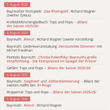
5. August 2026
Bayreuther Festspiele:
„
Das Rheingold
“
, Richard Wagner
(zweiter Zyklus)
Krefeld/Mönchengladbach: Tops und Flops –
„
Bilanz
der Saison 2025/26
“
4. August 2026
Bayreuth:
„
Rienzi
“
, Richard Wagner (zweite Vorstellung)
Bayreuth: Gedenkveranstaltung
„
Verstummte Stimmen
“
mit
Michel Friedman
Pionteks Bayreuth:
„
Christa Pawlofsky: Bayreuths große
Verpflichtung - Die Festspielzeit im Spiegel der Presse
“
Gießen: Tops und Flops –
„
Bilanz der Saison 2025/26
“
3. August 2026
Bayreuth:
„
Siegfried
“
und
„
Götterdämmerung
“
– Bilanz der
zweiten Hälfte des
„
KI-Rings
“
Wuppertal: Tops und Flops –
„
Bilanz der Saison 2025/26
“
2. August 2026
Bayreuth:
„
Rienzi
“
, Richard Wagner