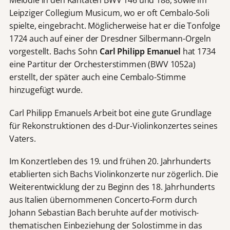
Melodie in den Kantaten BWV 146 und 188, sowie im
Leipziger Collegium Musicum, wo er oft Cembalo-Soli
spielte, eingebracht. Möglicherweise hat er die Tonfolge
1724 auch auf einer der Dresdner Silbermann-Orgeln
vorgestellt. Bachs Sohn
Carl Philipp Emanuel
hat 1734
eine Partitur der Orchesterstimmen (BWV 1052a)
erstellt, der später auch eine Cembalo-Stimme
hinzugefügt wurde.
Carl Philipp Emanuels Arbeit bot eine gute Grundlage
für Rekonstruktionen des d-Dur-Violinkonzertes seines
Vaters.
Im Konzertleben des 19. und frühen 20. Jahrhunderts
etablierten sich Bachs Violinkonzerte nur zögerlich. Die
Weiterentwicklung der zu Beginn des 18. Jahrhunderts
aus Italien übernommenen Concerto-Form durch
Johann Sebastian Bach beruhte auf der motivisch-
thematischen Einbeziehung der Solostimme in das