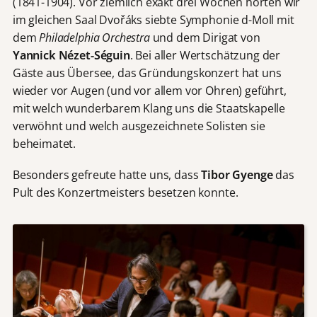
(1841-1904). Vor ziemlich exakt drei Wochen hörten wir
im gleichen Saal Dvořáks siebte Symphonie d-Moll mit
dem
Philadelphia Orchestra
und dem Dirigat von
Yannick Nézet-Séguin
. Bei aller Wertschätzung der
Gäste aus Übersee, das Gründungskonzert hat uns
wieder vor Augen (und vor allem vor Ohren) geführt,
mit welch wunderbarem Klang uns die Staatskapelle
verwöhnt und welch ausgezeichnete Solisten sie
beheimatet.
Besonders gefreute hatte uns, dass
Tibor Gyenge
das
Pult des Konzertmeisters besetzen konnte.