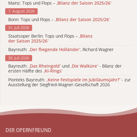
Mainz: Tops und Flops –
„
Bilanz der Saison 2025/26
“
1. August 2026
Bonn: Tops und Flops –
„
Bilanz der Saison 2025/26
“
31. Juli 2026
Staatsoper Berlin: Tops und Flops –
„
Bilanz
der Saison 2025/26
“
Bayreuth:
„
Der fliegende Holländer
“
, Richard Wagner
30. Juli 2026
Bayreuth:
„
Das Rheingold
“
und
„
Die Walküre
“
- Bilanz der
ersten Hälfte des
„
KI-Rings
“
Pionteks Bayreuth:
„
Keine Festspiele im Jubiläumsjahr?
“
- zur
Ausstellung der Siegfried-Wagner-Gesellschaft 2026
DER OPERNFREUND