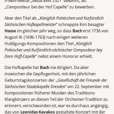
h-Moll-Messe „
Missa BWV 232 I
“ bekannt, als
„
Com
positeur bei der Hof Capelle“ zu bewerben.
Aber den Titel als „
Königlich Polnischen und Kurfürstlich
Sächsischen Hofkapellmeister
“ schnappte ihm besagter
Hasse
im gleichen Jahr weg, so dass
Bach
erst 1736 von
August III. (1696-1763) nach einigen weiteren
Huldigungs-Kompositionen den Titel „
Königlich
Polnischer und Kurfürstlich-sächsischer Compositeur bey
Dero Hoff-Capelle
“ nebst einem Honorar erhielt.
Die Hofkapelle hat
Bach
nie dirigiert. Da aber
inzwischen die Gepflogenheit, mit den jährlichen
Geburtstagskonzerten der „
Gesellschaft der Freunde der
Sächsischen Staatskapelle Dresden
“ am 22. September mit
Kompositionen früherer Musiker des Traditions-
Klangkörpers an diesen Teil der Orchester-Tradition zu
erinnern, verschwunden ist, war es durchaus angängig,
das von
Leonidas Kavakos
gestaltete Konzert mit der