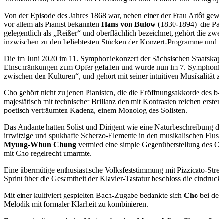
Von der Episode des Jahres 1868 war, neben einer der Frau Artôt ge
vor allem als Pianist bekannten
Hans von Bülow
(1830-1894) die Pa
gelegentlich als „Reißer“ und oberflächlich bezeichnet, gehört die
inzwischen zu den beliebtesten Stücken der Konzert-Programme und z
Die im Juni 2020 im 11. Symphoniekonzert der Sächsischen Staatska
Einschränkungen zum Opfer gefallen und wurde nun im 7. Symphonie
zwischen den Kulturen“, und gehört mit seiner intuitiven Musikalität 
Cho gehört nicht zu jenen Pianisten, die die Eröffnungsakkorde des b-
majestätisch mit technischer Brillanz den mit Kontrasten reichen ers
poetisch verträumten Kadenz, einem Monolog des Solisten.
Das Andante hatten Solist und Dirigent wie eine Naturbeschreibung d
irrwitzige und spukhafte Scherzo-Elemente in den musikalischen Flus
Myung-Whun Chung
vermied eine simple Gegenüberstellung des Orc
mit Cho regelrecht umarmte.
Eine übermütige enthusiastische Volksfeststimmung mit Pizzicato-Str
Sprint über die Gesamtheit der Klavier-Tastatur beschloss die eindru
Mit einer kultiviert gespielten Bach-Zugabe bedankte sich
Cho
bei de
Melodik mit formaler Klarheit zu kombinieren.