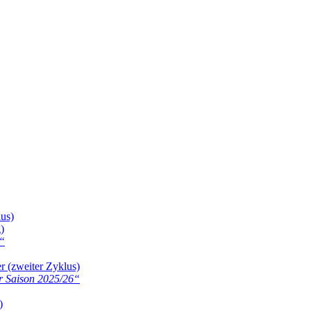
lus)
)
“
r (zweiter Zyklus)
r Saison 2025/26
“
)