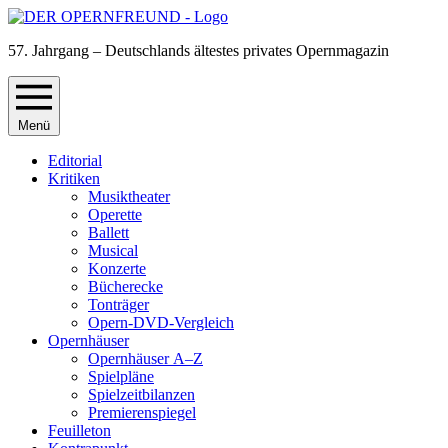
57. Jahrgang – Deutschlands ältestes privates Opernmagazin
Menü
Editorial
Kritiken
Musiktheater
Operette
Ballett
Musical
Konzerte
Bücherecke
Tonträger
Opern-DVD-Vergleich
Opernhäuser
Opernhäuser A–Z
Spielpläne
Spielzeitbilanzen
Premierenspiegel
Feuilleton