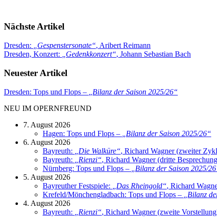
Nächste Artikel
Dresden:
„
Gespenstersonate
“
, Aribert Reimann
Dresden, Konzert:
„
Gedenkkonzert
“
, Johann Sebastian Bach
Neuester Artikel
Dresden: Tops und Flops –
„
Bilanz der Saison 2025/26
“
NEU IM OPERNFREUND
7. August 2026
Hagen: Tops und Flops –
„
Bilanz der Saison 2025/26
“
6. August 2026
Bayreuth:
„
Die Walküre
“
, Richard Wagner (zweiter Zyk
Bayreuth:
„
Rienzi
“
, Richard Wagner (dritte Besprechung
Nürnberg: Tops und Flops –
„
Bilanz der Saison 2025/26
5. August 2026
Bayreuther Festspiele:
„
Das Rheingold
“
, Richard Wagne
Krefeld/Mönchengladbach: Tops und Flops –
„
Bilanz de
4. August 2026
Bayreuth:
„
Rienzi
“
, Richard Wagner (zweite Vorstellung