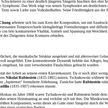
Schwärmerei zu einer deutlich jüngeren Sängerin brachten den eher b
te Symphonie. Das Werk trägt von seinen Symphonien am deutlichsten di
Trotz sowie Liebe zum Volksliedhaften. Seine Friedfertigkeit aus der 
Chung
arbeitete sich bis zum Kern der Komposition, um mit Ausdruc
nteressanten Tempowechseln kleingliedrige Formulierungen und diffizi
o con brio konkurrierten Vitalität, Antrieb und Spannung mit Weichheit
it des Dirigenten feine Konturen erhielten.
ächert, die musikalische Struktur ausgelotet und mit altersweiser Gel
fühlvoll ausgeführt. Eine kontrastierende Dynamik belebte das Allegro,
ss eingebaut, bis zum verwehenden Finalschluss gebracht wurden.
it der Arbeit an seinem ersten Klavierkonzert. Da er noch über wenig
iums
Nikolai Rubinstein
(1835-1881) nutzen. Tschaikowski widmete ihm
im „Jupiterton“ formulierte Ablehnung. Zunächst hatte
Rubinstein
ruhi
adilla
(1835-1907) erkennen musste.
oskau im Jahre 1868 waren Tschaikowski und Rubinstein beide dem C
 seinen Heiratsantrag an und verlobte sich mit ihm. Die Musikwissens
größten Komponisten, wenn dieser als Gatte einer Sängerin durch die 
päter einen spanischen Bariton.