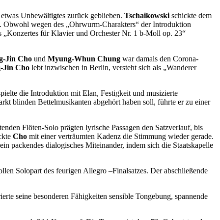
n etwas Unbewältigtes zurück geblieben.
Tschaikowski
schickte dem
te. Obwohl wegen des „Ohrwurm-Charakters“ der Introduktion
 „Konzertes für Klavier und Orchester Nr. 1 b-Moll op. 23“
g-Jin Cho
und
Myung-Whun Chung
war damals den Corona-
-Jin Cho
lebt inzwischen in Berlin, versteht sich als „Wanderer
ielte die Introduktion mit Elan, Festigkeit und musizierte
kt blinden Bettelmusikanten abgehört haben soll, führte er zu einer
enden Flöten-Solo prägten lyrische Passagen den Satzverlauf, bis
ückte
Cho
mit einer verträumten Kadenz die Stimmung wieder gerade.
ein packendes dialogisches Miteinander, indem sich die Staatskapelle
llen Solopart des feurigen Allegro –Finalsatzes. Der abschließende
erte seine besonderen Fähigkeiten sensible Tongebung, spannende