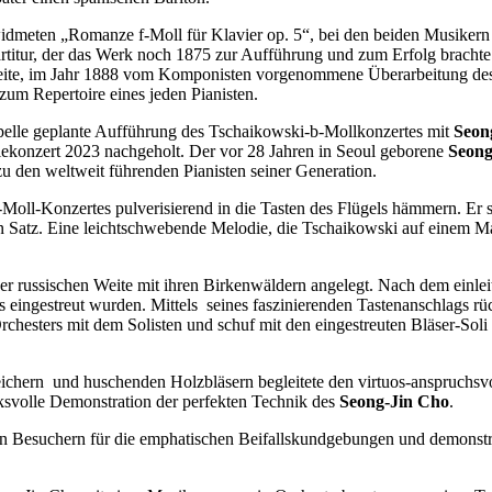
widmeten „Romanze f-Moll für Klavier op. 5“, bei den beiden Musiker
rtitur, der das Werk noch 1875 zur Aufführung und zum Erfolg brach
 zweite, im Jahr 1888 vom Komponisten vorgenommene Überarbeitung des
um Repertoire eines jeden Pianisten.
pelle geplante Aufführung des Tschaikowski-b-Mollkonzertes mit
Seon
konzert 2023 nachgeholt. Der vor 28 Jahren in Seoul geborene
Seong
zu den weltweit führenden Pianisten seiner Generation.
Moll-Konzertes pulverisierend in die Tasten des Flügels hämmern. Er sp
ten Satz. Eine leichtschwebende Melodie, die Tschaikowski auf einem Mar
er russischen Weite mit ihren Birkenwäldern angelegt. Nach dem einleit
s eingestreut wurden. Mittels seines faszinierenden Tastenanschlags r
hesters mit dem Solisten und schuf mit den eingestreuten Bläser-Soli 
eichern und huschenden Holzbläsern begleitete den virtuos-anspruchsvo
cksvolle Demonstration der perfekten Technik des
Seong-Jin Cho
.
n Besuchern für die emphatischen Beifallskundgebungen und demonstri