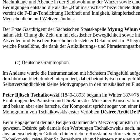
Nachmittage und Abende in der Stadtwohnung der Winzer sowie eine 
Bedingungen entstand die als die „Brahmsistischste“ bezeichnete drit
vereint die F-Dur-Tondichtung Herbheit und Innigkeit, kämpferischen 
Menschenliebe und Weltverständnis.
Der Erste Gastdirigent der Sächsischen Staatskapelle
Myung-Whun 
nahm sich Chung die Zeit, um mit elastischer Beweglichkeit sowie i
Akzenten und lyrischen Einschüben leistete er Detailarbeit. Im Allegr
weiche Pastelltöne, die dank der Artikulierungs- und Phrasierungsarbe
(c) Deutsche Grammophon
Im Andante wurde die Instrumentation mit höchstem Feingefühl aufgef
durchhörbar, blieb dunkel interpretiert, dabei betont lyrisch und ge
Selbstverständlichkeit kleine Motivgruppen in den musikalischen Flu
Peter Iljitsch Tschaikowski
(1840-1893) begann im Winter 1874/75 m
Erfahrungen des Pianisten und Direktors des Moskauer Konservator
und bekam aber eine barsche, der Komponist spricht sogar von einer 
Monogramm von Tschaikowskis erster Verlobten
Désirée Artôt De P
Beim Engagement der aus Belgien stammenden Mezzosopranistin in M
gewesen. Désirée gab damals den Werbungen Tschaikowskis nach, nahm
aus fadenscheinigen Gründen hintertrieben: Russland verlöre seinen 
Tschaikowski, reiste über St. Petersburg ab und heiratete nur wenig s