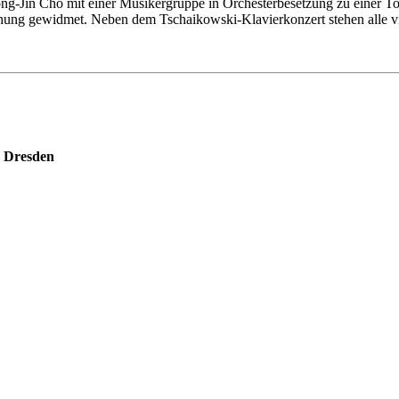
-Jin Cho mit einer Musikergruppe in Orchesterbesetzung zu einer To
Chung gewidmet. Neben dem Tschaikowski-Klavierkonzert stehen alle
e Dresden