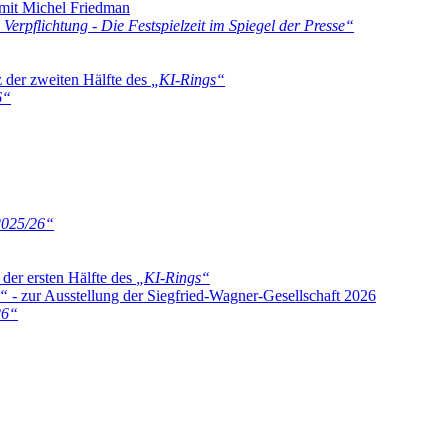
mit Michel Friedman
Verpflichtung - Die Festspielzeit im Spiegel der Presse
“
 der zweiten Hälfte des
„
KI-Rings
“
6
“
2025/26
“
 der ersten Hälfte des
„
KI-Rings
“
“
- zur Ausstellung der Siegfried-Wagner-Gesellschaft 2026
26
“