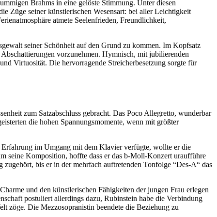
rummigen Brahms in eine gelöste Stimmung. Unter diesen
e Züge seiner künstlerischen Wesensart: bei aller Leichtigkeit
Ferienatmosphäre atmete Seelenfrieden, Freundlichkeit,
ksgewalt seiner Schönheit auf den Grund zu kommen. Im Kopfsatz
le Abschattierungen vorzunehmen. Hymnisch, mit jubilierenden
 und Virtuosität. Die hervorragende Streicherbesetzung sorgte für
assenheit zum Satzabschluss gebracht. Das Poco Allegretto, wunderbar
 begeisterten die hohen Spannungsmomente, wenn mit größter
 Erfahrung im Umgang mit dem Klavier verfügte, wollte er die
 seine Komposition, hoffte dass er das b-Moll-Konzert uraufführe
g zugehört, bis er in der mehrfach auftretenden Tonfolge “Des-A“ das
harme und den künstlerischen Fähigkeiten der jungen Frau erlegen
chaft postuliert allerdings dazu, Rubinstein habe die Verbindung
Welt zöge. Die Mezzosopranistin beendete die Beziehung zu