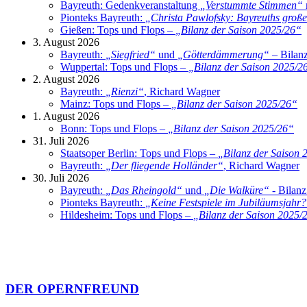
Bayreuth: Gedenkveranstaltung
„
Verstummte Stimmen
“
Pionteks Bayreuth:
„
Christa Pawlofsky: Bayreuths große 
Gießen: Tops und Flops –
„
Bilanz der Saison 2025/26
“
3. August 2026
Bayreuth:
„
Siegfried
“
und
„
Götterdämmerung
“
– Bilanz
Wuppertal: Tops und Flops –
„
Bilanz der Saison 2025/2
2. August 2026
Bayreuth:
„
Rienzi
“
, Richard Wagner
Mainz: Tops und Flops –
„
Bilanz der Saison 2025/26
“
1. August 2026
Bonn: Tops und Flops –
„
Bilanz der Saison 2025/26
“
31. Juli 2026
Staatsoper Berlin: Tops und Flops –
„
Bilanz der Saison 
Bayreuth:
„
Der fliegende Holländer
“
, Richard Wagner
30. Juli 2026
Bayreuth:
„
Das Rheingold
“
und
„
Die Walküre
“
- Bilanz
Pionteks Bayreuth:
„
Keine Festspiele im Jubiläumsjahr?
Hildesheim: Tops und Flops –
„
Bilanz der Saison 2025/
DER OPERNFREUND