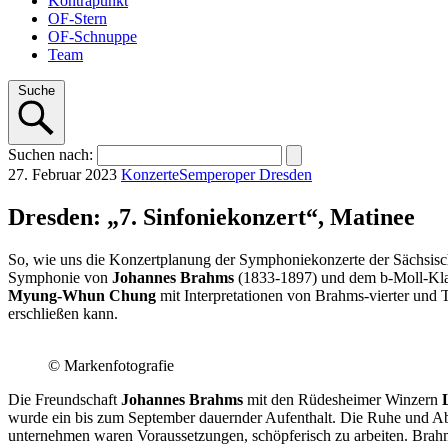
Kontrapunkt
OF-Stern
OF-Schnuppe
Team
Suche
Suchen
nach
:
27. Februar 2023
Konzerte
Semperoper Dresden
Dresden: „7. Sinfoniekonzert“, Matinee
So, wie uns die Konzertplanung der Symphoniekonzerte der Sächsische
Symphonie von
Johannes
Brahms
(1833-1897) und dem b-Moll-Kla
Myung-Whun Chung
mit Interpretationen von Brahms-vierter und 
erschließen kann.
© Markenfotografie
Die Freundschaft
Johannes Brahms
mit den Rüdesheimer Winzern
wurde ein bis zum September dauernder Aufenthalt. Die Ruhe und Ab
unternehmen waren Voraussetzungen, schöpferisch zu arbeiten. Brahms 