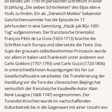
ist bereits um 1199 im persischen Schrifttum in einer
Erzählung „Die sieben Schönheiten“ des Elyas ebn-e
Ysofs zu finden. Ein als „Derwisch Mokles“ bekannter
Geschichtensammler hat die Episode im 17.
Jahrhundert in eine Sammlung „Häzâr-jak Rûz-1001-
Tag“ aufgenommen. Der französische Orientalist
François Pétis de La Croix (1653-1713) brachte die
Schriften nach Europa und übersetzte die Texte. Das
Sujet der grausam-selbstbestimmten Prinzessin wurde
vor allem in Italien und Frankreich unter anderem von
Carlo Goldoni (1707-1793) und Carlo Guzzi (1720-1806)
in unterschiedlichsten Ausprägungen bis hin zur
Gesellschaftssatire verarbeitet. Die Transferierung der
Handlung vor die Tore des chinesischen Beijings hat
vermutlich der französische Vaudeville-Autor Alain
René Lasagne (1668-1747) vorgenommen. Der
Turandot-Knochen wurde im nachschaffenden
Kulturbetrieb bis in die Gegenwart mit einer Unzahl von