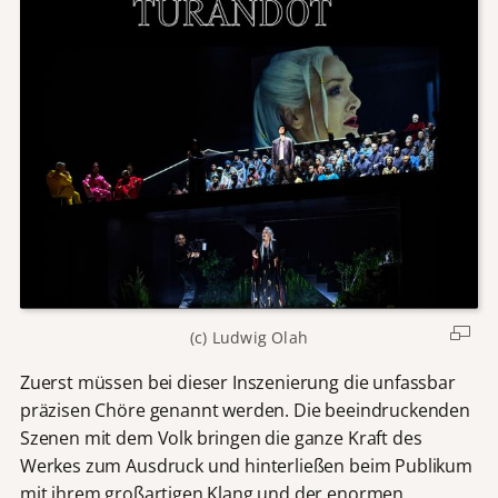
(c) Ludwig Olah
Zuerst müssen bei dieser Inszenierung die unfassbar
präzisen Chöre genannt werden. Die beeindruckenden
Szenen mit dem Volk bringen die ganze Kraft des
Werkes zum Ausdruck und hinterließen beim Publikum
mit ihrem großartigen Klang und der enormen