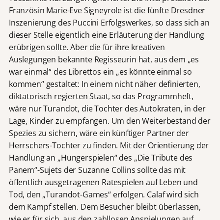
Französin Marie-Eve Signeyrole ist die fünfte Dresdner
Inszenierung des Puccini Erfolgswerkes, so dass sich an
dieser Stelle eigentlich eine Erläuterung der Handlung
erübrigen sollte. Aber die für ihre kreativen
Auslegungen bekannte Regisseurin hat, aus dem „es
war einmal“ des Librettos ein „es könnte einmal so
kommen“ gestaltet: In einem nicht näher definierten,
diktatorisch regierten Staat, so das Programmheft,
wäre nur Turandot, die Tochter des Autokraten, in der
Lage, Kinder zu empfangen. Um den Weiterbestand der
Spezies zu sichern, wäre ein künftiger Partner der
Herrschers-Tochter zu finden. Mit der Orientierung der
Handlung an „Hungerspielen“ des „Die Tribute des
Panem“-Sujets der Suzanne Collins sollte das mit
öffentlich ausgetragenen Ratespielen auf Leben und
Tod, den „Turandot-Games“ erfolgen. Calaf wird sich
dem Kampf stellen. Dem Besucher bleibt überlassen,
wie er für sich, aus den zahllosen Anspielungen auf