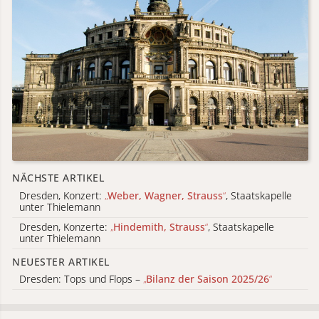
NÄCHSTE ARTIKEL
Dresden, Konzert:
„
Weber, Wagner, Strauss
“
, Staatskapelle
unter Thielemann
Dresden, Konzerte:
„
Hindemith, Strauss
“
, Staatskapelle
unter Thielemann
NEUESTER ARTIKEL
Dresden: Tops und Flops –
„
Bilanz der Saison 2025/26
“