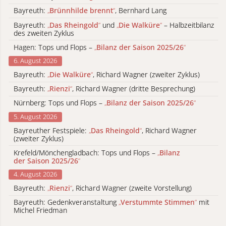
Bayreuth:
„
Brünnhilde brennt
“
, Bernhard Lang
Bayreuth:
„
Das Rheingold
“
und
„
Die Walküre
“
– Halbzeitbilanz
des zweiten Zyklus
Hagen: Tops und Flops –
„
Bilanz der Saison 2025/26
“
6. August 2026
Bayreuth:
„
Die Walküre
“
, Richard Wagner (zweiter Zyklus)
Bayreuth:
„
Rienzi
“
, Richard Wagner (dritte Besprechung)
Nürnberg: Tops und Flops –
„
Bilanz der Saison 2025/26
“
5. August 2026
Bayreuther Festspiele:
„
Das Rheingold
“
, Richard Wagner
(zweiter Zyklus)
Krefeld/Mönchengladbach: Tops und Flops –
„
Bilanz
der Saison 2025/26
“
4. August 2026
Bayreuth:
„
Rienzi
“
, Richard Wagner (zweite Vorstellung)
Bayreuth: Gedenkveranstaltung
„
Verstummte Stimmen
“
mit
Michel Friedman