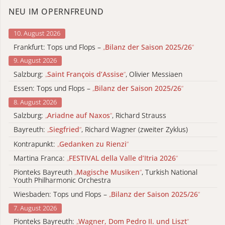
NEU IM OPERNFREUND
10. August 2026
Frankfurt: Tops und Flops –
„
Bilanz der Saison 2025/26
“
9. August 2026
Salzburg:
„
Saint François d’Assise
“
, Olivier Messiaen
Essen: Tops und Flops –
„
Bilanz der Saison 2025/26
“
8. August 2026
Salzburg:
„
Ariadne auf Naxos
“
, Richard Strauss
Bayreuth:
„
Siegfried
“
, Richard Wagner (zweiter Zyklus)
Kontrapunkt:
„
Gedanken zu Rienzi
“
Martina Franca:
„
FESTIVAL della Valle d’Itria 2026
“
Pionteks Bayreuth
„
Magische Musiken
“
, Turkish National
Youth Philharmonic Orchestra
Wiesbaden: Tops und Flops –
„
Bilanz der Saison 2025/26
“
7. August 2026
Pionteks Bayreuth:
„
Wagner, Dom Pedro II. und Liszt
“