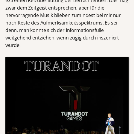
extremen Reizüberflutung der Betrachtenden. Das mag
zwar dem Zeitgeist entsprechen, aber für die
hervorragende Musik blieben zumindest bei mir nur
noch Reste des Aufmerksamkeitsspektrums. Es sei
denn, man konnte sich der Informationsfülle
weitgehend entziehen, wenn zügig durch inszeniert
wurde.