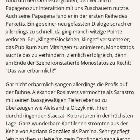
rund um den Orchestergraben, den vor allem
Papageno zur Interaktion mit uns Zuschauern nutzte.
Auch seine Papagena fand er in der ersten Reihe des
Parketts. Einige seiner neu gefassten Dialoge sprach er
allerdings zu schnell, da ging manch witzige Pointe
verloren. Bei „Klinget Glöckchen, klinget“ versuchte er,
das Publikum zum Mitsingen zu animieren, Monostatos
suchte das zu verhindern, ziemlich erfolgreich, denn
am Ende der Szene konstatierte Monostatos zu Recht:
“Das war erbärmlich!”
Gar nicht erbärmlich sangen allerdings die Profis auf
der Bühne. Alexander Roslavets vermochte als Sarastro
mit seinen bassgewaltigen Tiefen ebenso zu
überzeugen wie Aleksandra Olczyk mit ihren
durchdringenden Staccati-Koloraturen in der höchsten
Lage. Ganz wunderbare Kantilenen strömten aus der
Kehle von Adriana González als Pamina. Sehr gepflegt
(ein bisschen zu leise für mein Empfinden) sang Aaron