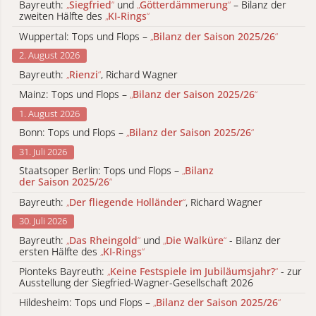
Bayreuth:
„
Siegfried
“
und
„
Götterdämmerung
“
– Bilanz der
zweiten Hälfte des
„
KI-Rings
“
Wuppertal: Tops und Flops –
„
Bilanz der Saison 2025/26
“
2. August 2026
Bayreuth:
„
Rienzi
“
, Richard Wagner
Mainz: Tops und Flops –
„
Bilanz der Saison 2025/26
“
1. August 2026
Bonn: Tops und Flops –
„
Bilanz der Saison 2025/26
“
31. Juli 2026
Staatsoper Berlin: Tops und Flops –
„
Bilanz
der Saison 2025/26
“
Bayreuth:
„
Der fliegende Holländer
“
, Richard Wagner
30. Juli 2026
Bayreuth:
„
Das Rheingold
“
und
„
Die Walküre
“
- Bilanz der
ersten Hälfte des
„
KI-Rings
“
Pionteks Bayreuth:
„
Keine Festspiele im Jubiläumsjahr?
“
- zur
Ausstellung der Siegfried-Wagner-Gesellschaft 2026
Hildesheim: Tops und Flops –
„
Bilanz der Saison 2025/26
“