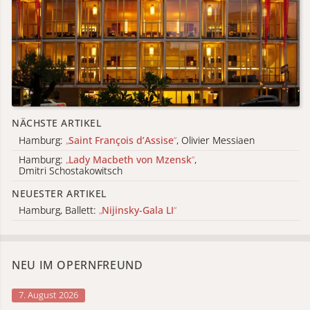
NÄCHSTE ARTIKEL
Hamburg:
„
Saint François d’Assise
“
, Olivier Messiaen
Hamburg:
„
Lady Macbeth von Mzensk
“
,
Dmitri Schostakowitsch
NEUESTER ARTIKEL
Hamburg, Ballett:
„
Nijinsky-Gala LI
“
NEU IM OPERNFREUND
7. August 2026