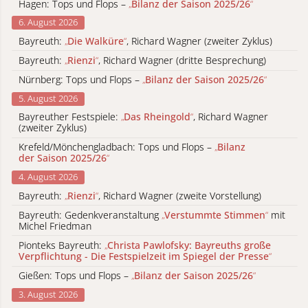
Hagen: Tops und Flops –
„
Bilanz der Saison 2025/26
“
6. August 2026
Bayreuth:
„
Die Walküre
“
, Richard Wagner (zweiter Zyklus)
Bayreuth:
„
Rienzi
“
, Richard Wagner (dritte Besprechung)
Nürnberg: Tops und Flops –
„
Bilanz der Saison 2025/26
“
5. August 2026
Bayreuther Festspiele:
„
Das Rheingold
“
, Richard Wagner
(zweiter Zyklus)
Krefeld/Mönchengladbach: Tops und Flops –
„
Bilanz
der Saison 2025/26
“
4. August 2026
Bayreuth:
„
Rienzi
“
, Richard Wagner (zweite Vorstellung)
Bayreuth: Gedenkveranstaltung
„
Verstummte Stimmen
“
mit
Michel Friedman
Pionteks Bayreuth:
„
Christa Pawlofsky: Bayreuths große
Verpflichtung - Die Festspielzeit im Spiegel der Presse
“
Gießen: Tops und Flops –
„
Bilanz der Saison 2025/26
“
3. August 2026