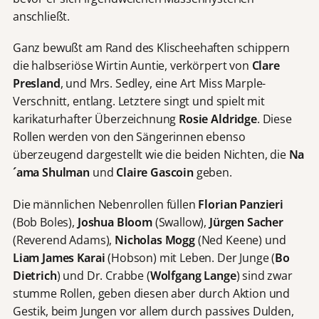
anschließt.
Ganz bewußt am Rand des Klischeehaften schippern
die halbseriöse Wirtin Auntie, verkörpert von
Clare
Presland
, und Mrs. Sedley, eine Art Miss Marple-
Verschnitt, entlang. Letztere singt und spielt mit
karikaturhafter Überzeichnung
Rosie Aldridge
. Diese
Rollen werden von den Sängerinnen ebenso
überzeugend dargestellt wie die beiden Nichten, die
Na
´ama Shulman
und
Claire Gascoin
geben.
Die männlichen Nebenrollen füllen
Florian Panzieri
(Bob Boles),
Joshua Bloom
(Swallow),
Jürgen Sacher
(Reverend Adams),
Nicholas Mogg
(Ned Keene) und
Liam James Karai
(Hobson) mit Leben. Der Junge (
Bo
Dietrich
) und Dr. Crabbe (
Wolfgang Lange
) sind zwar
stumme Rollen, geben diesen aber durch Aktion und
Gestik, beim Jungen vor allem durch passives Dulden,