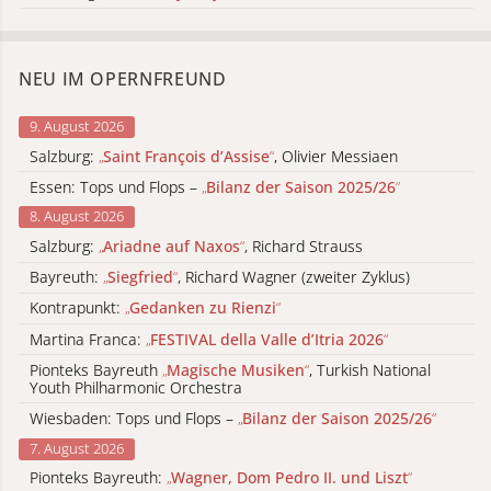
NEU IM OPERNFREUND
9. August 2026
Salzburg:
„
Saint François d’Assise
“
, Olivier Messiaen
Essen: Tops und Flops –
„
Bilanz der Saison 2025/26
“
8. August 2026
Salzburg:
„
Ariadne auf Naxos
“
, Richard Strauss
Bayreuth:
„
Siegfried
“
, Richard Wagner (zweiter Zyklus)
Kontrapunkt:
„
Gedanken zu Rienzi
“
Martina Franca:
„
FESTIVAL della Valle d’Itria 2026
“
Pionteks Bayreuth
„
Magische Musiken
“
, Turkish National
Youth Philharmonic Orchestra
Wiesbaden: Tops und Flops –
„
Bilanz der Saison 2025/26
“
7. August 2026
Pionteks Bayreuth:
„
Wagner, Dom Pedro II. und Liszt
“