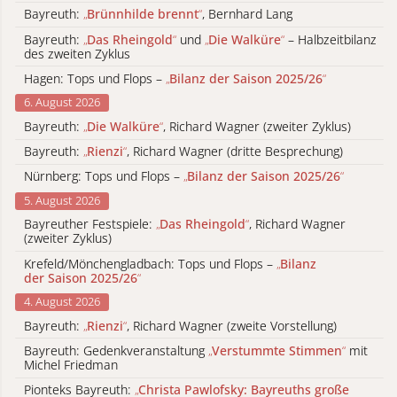
Bayreuth:
„
Brünnhilde brennt
“
, Bernhard Lang
Bayreuth:
„
Das Rheingold
“
und
„
Die Walküre
“
– Halbzeitbilanz
des zweiten Zyklus
Hagen: Tops und Flops –
„
Bilanz der Saison 2025/26
“
6. August 2026
Bayreuth:
„
Die Walküre
“
, Richard Wagner (zweiter Zyklus)
Bayreuth:
„
Rienzi
“
, Richard Wagner (dritte Besprechung)
Nürnberg: Tops und Flops –
„
Bilanz der Saison 2025/26
“
5. August 2026
Bayreuther Festspiele:
„
Das Rheingold
“
, Richard Wagner
(zweiter Zyklus)
Krefeld/Mönchengladbach: Tops und Flops –
„
Bilanz
der Saison 2025/26
“
4. August 2026
Bayreuth:
„
Rienzi
“
, Richard Wagner (zweite Vorstellung)
Bayreuth: Gedenkveranstaltung
„
Verstummte Stimmen
“
mit
Michel Friedman
Pionteks Bayreuth:
„
Christa Pawlofsky: Bayreuths große