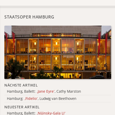
STAATSOPER HAMBURG
NÄCHSTE ARTIKEL
Hamburg, Ballett:
„
Jane Eyre
“
, Cathy Marston
Hamburg:
„
Fidelio
“
, Ludwig van Beethoven
NEUESTER ARTIKEL
Hamburg, Ballett:
„
Nijinsky-Gala LI
“