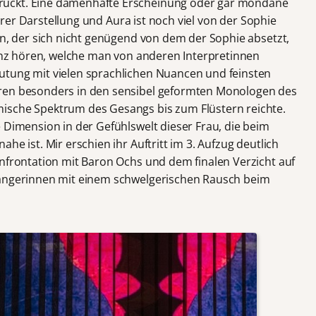
ruckt. Eine damenhafte Erscheinung oder gar mondäne
 ihrer Darstellung und Aura ist noch viel von der Sophie
an, der sich nicht genügend von dem der Sophie absetzt,
tanz hören, welche man von anderen Interpretinnen
utung mit vielen sprachlichen Nuancen und feinsten
aren besonders in den sensibel geformten Monologen des
ische Spektrum des Gesangs bis zum Flüstern reichte.
 Dimension in der Gefühlswelt dieser Frau, die beim
he ist. Mir erschien ihr Auftritt im 3. Aufzug deutlich
onfrontation mit Baron Ochs und dem finalen Verzicht auf
Sängerinnen mit einem schwelgerischen Rausch beim