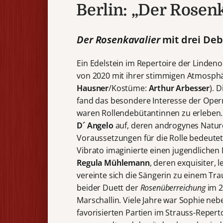
Berlin: „Der Rosenk
Der Rosenkavalier
mit drei De
Ein Edelstein im Repertoire der Lindeno
von 2020 mit ihrer stimmigen Atmosph
Hausner
/Kostüme:
Arthur
Arbesser
). 
fand das besondere Interesse der Oper
waren Rollendebütantinnen zu erleben. 
D´ Angelo
auf, deren androgynes Natu
Voraussetzungen für die Rolle bedeute
Vibrato imaginierte einen jugendlichen
Regula Mühlemann
, deren exquisiter, 
vereinte sich die Sängerin zu einem Tr
beider Duett der
Rosenüberreichung
im 2
Marschallin. Viele Jahre war Sophie neb
favorisierten Partien im Strauss-Reperto