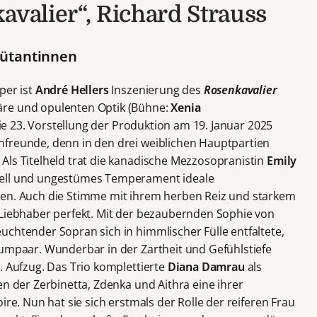
avalier“, Richard Strauss
bütantinnen
per ist
André Hellers
Inszenierung des
Rosenkavalier
äre und opulenten Optik (Bühne:
Xenia
Die 23. Vorstellung der Produktion am 19. Januar 2025
nfreunde, denn in den drei weiblichen Hauptpartien
Als Titelheld trat die kanadische Mezzosopranistin
Emily
rell und ungestümes Temperament ideale
ten. Auch die Stimme mit ihrem herben Reiz und starkem
 Liebhaber perfekt. Mit der bezaubernden Sophie von
leuchtender Sopran sich in himmlischer Fülle entfaltete,
aumpaar. Wunderbar in der Zartheit und Gefühlstiefe
. Aufzug. Das Trio komplettierte
Diana Damrau
als
en der Zerbinetta, Zdenka und Aithra eine ihrer
ire. Nun hat sie sich erstmals der Rolle der reiferen Frau