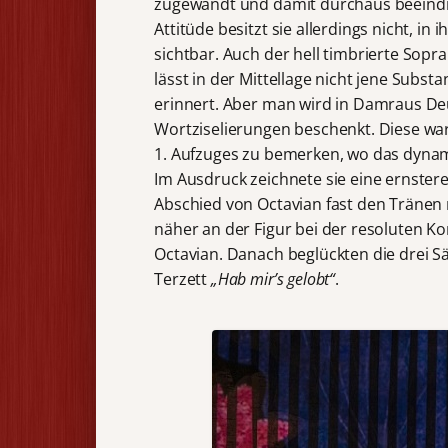
zugewandt und damit durchaus beeind
Attitüde besitzt sie allerdings nicht, in
sichtbar. Auch der hell timbrierte Sopr
lässt in der Mittellage nicht jene Subs
erinnert. Aber man wird in Damraus De
Wortziselierungen beschenkt. Diese w
1. Aufzuges zu bemerken, wo das dynam
Im Ausdruck zeichnete sie eine ernstere
Abschied von Octavian fast den Tränen na
näher an der Figur bei der resoluten K
Octavian. Danach beglückten die drei 
Terzett
„Hab mir’s gelobt“
.