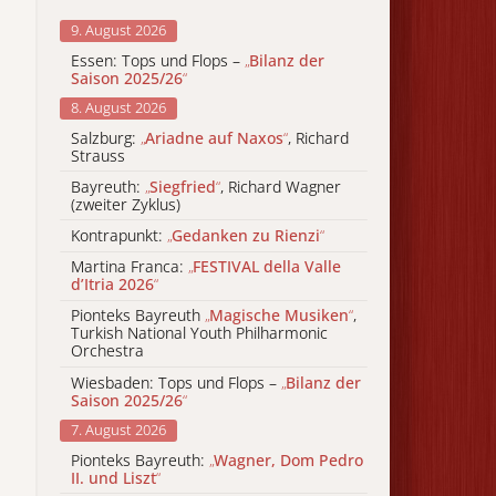
9. August 2026
Essen: Tops und Flops –
„
Bilanz der
Saison 2025/26
“
8. August 2026
Salzburg:
„
Ariadne auf Naxos
“
, Richard
Strauss
Bayreuth:
„
Siegfried
“
, Richard Wagner
(zweiter Zyklus)
Kontrapunkt:
„
Gedanken zu Rienzi
“
Martina Franca:
„
FESTIVAL della Valle
d’Itria 2026
“
Pionteks Bayreuth
„
Magische Musiken
“
,
Turkish National Youth Philharmonic
Orchestra
Wiesbaden: Tops und Flops –
„
Bilanz der
Saison 2025/26
“
7. August 2026
Pionteks Bayreuth:
„
Wagner, Dom Pedro
II. und Liszt
“