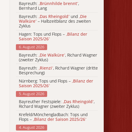
Bayreuth:
„
Brünnhilde brennt
“
,
Bernhard Lang
Bayreuth:
„
Das Rheingold
“
und
„
Die
Walküre
“
– Halbzeitbilanz des zweiten
Zyklus
Hagen: Tops und Flops –
„
Bilanz der
Saison 2025/26
“
6. August 2026
Bayreuth:
„
Die Walküre
“
, Richard Wagner
(zweiter Zyklus)
Bayreuth:
„
Rienzi
“
, Richard Wagner (dritte
Besprechung)
Nürnberg: Tops und Flops –
„
Bilanz der
Saison 2025/26
“
5. August 2026
Bayreuther Festspiele:
„
Das Rheingold
“
,
Richard Wagner (zweiter Zyklus)
Krefeld/Mönchengladbach: Tops und
Flops –
„
Bilanz der Saison 2025/26
“
4. August 2026