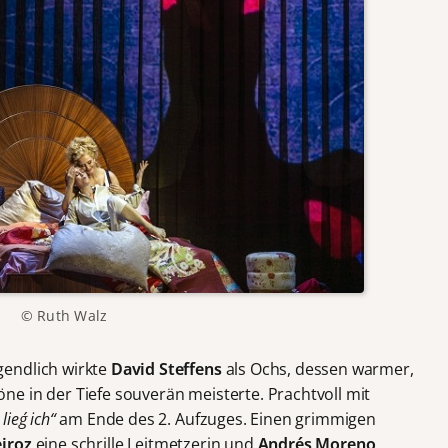
© Ruth Walz
endlich wirkte
David Steffens
als Ochs, dessen warmer,
e in der Tiefe souverän meisterte. Prachtvoll mit
lieg´ ich“
am Ende des 2. Aufzuges. Einen grimmigen
iroz
eine schrille Leitmetzerin und
Andrés Moreno