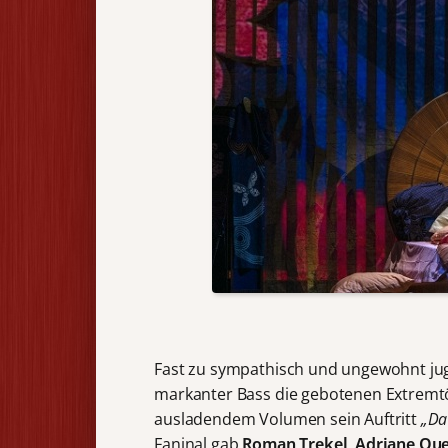
Fast zu sympathisch und ungewohnt jug
markanter Bass die gebotenen Extremtön
ausladendem Volumen sein Auftritt
„Da 
Faninal gab
Roman Trekel,
Adriane Que