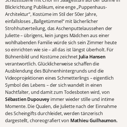
Schlussszene mit Chor im Saalgestühl auf der Bühne in
Blickrichtung Publikum, eine enge „Puppenhaus-
Architektur“, Kostüme im Stil der 50er Jahre,
einfallsloses „Ballgetümmel“ mit lächerlicher
Strohhutverteilung, das Aschenputtelaussehen der
Juliette – übrigens, kein junges Mädchen aus einer
wohlhabenden Familie würde sich sein Zimmer heute
so einrichten wie sie – all das ist längst überholt. Für
Bühnenbild und Kostüme zeichnet
Julia Hansen
verantwortlich. Glücklicherweise schaffen die
Ausblendung des Bühnenhintergrunds und die
Videoprojektionen eines Schmetterlings – eigentlich
Symbol des Lebens – der sich wandelt in einen
Nachtfalter, und damit zum Todesboten wird, von
Sébastien Dupouvey
immer wieder stille und intime
Momente. Die Qualen, die Juliette nach der Einnahme
des Scheingifts durchleidet, werden tänzerisch
dargestellt, choreografiert von
Mathieu Guilhaumon.