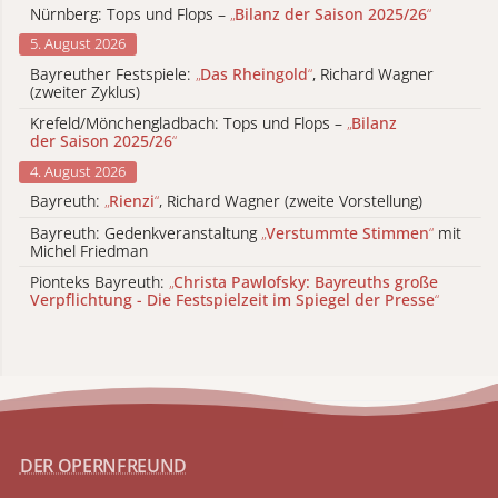
Nürnberg: Tops und Flops –
„
Bilanz der Saison 2025/26
“
5. August 2026
Bayreuther Festspiele:
„
Das Rheingold
“
, Richard Wagner
(zweiter Zyklus)
Krefeld/Mönchengladbach: Tops und Flops –
„
Bilanz
der Saison 2025/26
“
4. August 2026
Bayreuth:
„
Rienzi
“
, Richard Wagner (zweite Vorstellung)
Bayreuth: Gedenkveranstaltung
„
Verstummte Stimmen
“
mit
Michel Friedman
Pionteks Bayreuth:
„
Christa Pawlofsky: Bayreuths große
Verpflichtung - Die Festspielzeit im Spiegel der Presse
“
DER OPERNFREUND