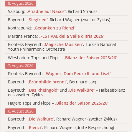
8. August 2026
Salzburg:
„
Ariadne auf Naxos
“
, Richard Strauss
Bayreuth:
„
Siegfried
“
, Richard Wagner (zweiter Zyklus)
Kontrapunkt:
„
Gedanken zu Rienzi
“
Martina Franca:
„
FESTIVAL della Valle d’Itria 2026
“
Pionteks Bayreuth
„
Magische Musiken
“
, Turkish National
Youth Philharmonic Orchestra
Wiesbaden: Tops und Flops –
„
Bilanz der Saison 2025/26
“
7. August 2026
Pionteks Bayreuth:
„
Wagner, Dom Pedro II. und Liszt
“
Bayreuth:
„
Brünnhilde brennt
“
, Bernhard Lang
Bayreuth:
„
Das Rheingold
“
und
„
Die Walküre
“
– Halbzeitbilanz
des zweiten Zyklus
Hagen: Tops und Flops –
„
Bilanz der Saison 2025/26
“
6. August 2026
Bayreuth:
„
Die Walküre
“
, Richard Wagner (zweiter Zyklus)
Bayreuth:
„
Rienzi
“
, Richard Wagner (dritte Besprechung)