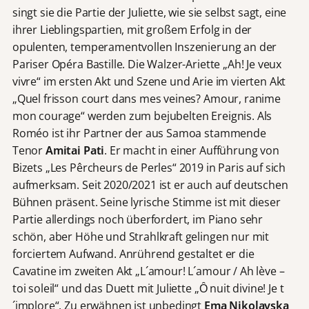
singt sie die Partie der Juliette, wie sie selbst sagt, eine
ihrer Lieblingspartien, mit großem Erfolg in der
opulenten, temperamentvollen Inszenierung an der
Pariser Opéra Bastille. Die Walzer-Ariette „Ah! Je veux
vivre“ im ersten Akt und Szene und Arie im vierten Akt
„Quel frisson court dans mes veines? Amour, ranime
mon courage“ werden zum bejubelten Ereignis. Als
Roméo ist ihr Partner der aus Samoa stammende
Tenor
Amitai Pati
. Er macht in einer Aufführung von
Bizets „Les Pêrcheurs de Perles“ 2019 in Paris auf sich
aufmerksam. Seit 2020/2021 ist er auch auf deutschen
Bühnen präsent. Seine lyrische Stimme ist mit dieser
Partie allerdings noch überfordert, im Piano sehr
schön, aber Höhe und Strahlkraft gelingen nur mit
forciertem Aufwand. Anrührend gestaltet er die
Cavatine im zweiten Akt „L´amour! L´amour / Ah lève –
toi soleil“ und das Duett mit Juliette „Ȏ nuit divine! Je t
´implore“. Zu erwähnen ist unbedingt
Ema Nikolavska