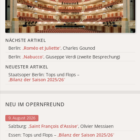
NÄCHSTE ARTIKEL
Berlin:
„
Roméo et Juliette
“
, Charles Gounod
Berlin:
„
Nabucco
“
, Giuseppe Verdi (zweite Besprechung)
NEUESTER ARTIKEL
Staatsoper Berlin: Tops und Flops –
„
Bilanz der Saison 2025/26
“
NEU IM OPERNFREUND
9. August 2026
Salzburg:
„
Saint François d’Assise
“
, Olivier Messiaen
Essen: Tops und Flops –
„
Bilanz der Saison 2025/26
“