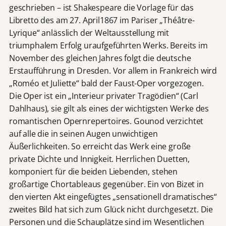
geschrieben – ist Shakespeare die Vorlage für das
Libretto des am 27. April1867 im Pariser „Théâtre-
Lyrique“ anlässlich der Weltausstellung mit
triumphalem Erfolg uraufgeführten Werks. Bereits im
November des gleichen Jahres folgt die deutsche
Erstaufführung in Dresden. Vor allem in Frankreich wird
„Roméo et Juliette“ bald der Faust-Oper vorgezogen.
Die Oper ist ein „Interieur privater Tragödien“ (Carl
Dahlhaus), sie gilt als eines der wichtigsten Werke des
romantischen Opernrepertoires. Gounod verzichtet
auf alle die in seinen Augen unwichtigen
Äußerlichkeiten. So erreicht das Werk eine große
private Dichte und Innigkeit. Herrlichen Duetten,
komponiert für die beiden Liebenden, stehen
großartige Chortableaus gegenüber. Ein von Bizet in
den vierten Akt eingefügtes „sensationell dramatisches“
zweites Bild hat sich zum Glück nicht durchgesetzt. Die
Personen und die Schauplätze sind im Wesentlichen