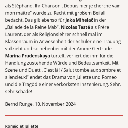
als Stéphano. Ihr Chanson „Depuis hier je cherche vain
mon maître“ wurde zu Recht mit großem Beifall
bedacht. Das gilt ebenso für
Jaka Mihelač
in der
„Ballade de la Reine Mab“.
Nicolas Testé
als Frère
Laurent, der als Religionslehrer schnell mal im
Klassenraum in Anwesenheit der Schüler eine Trauung
vollzieht und so nebenbei mit der Amme Gertrude
Marina Prudenskaya
turtelt, verliert die ihm für die
Handlung zustehende Würde und Bedeutsamkeit. Mit
Szene und Duett „C´est là! / Salut tombe aux sombre et
silencieux!“ endet das Drama von Juliette und Romeo
und die Tragödie einer verkorksten Inszenierung. Sehr,
sehr schade!
Bernd Runge, 10. November 2024
Roméo et Juliette