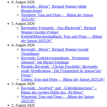
6. August 2026
Bayreuth:
„
Rienzi
“
, Richard Wagner (dritte
Besprechung)
Nürnberg: Tops und Flops –
„
Bilanz der Saison
2025/26
“
5. August 2026
Bayreuther Festspiele:
„
Das Rheingold
“
, Richard
Wagner (zweiter Zyklus)
Krefeld/Mönchengladbach: Tops und Flops –
„
Bilanz
der Saison 2025/26
“
4. August 2026
Bayreuth:
„
Rienzi
“
, Richard Wagner (zweite
Vorstellung)
Bayreuth: Gedenkveranstaltung
„
Verstummte
Stimmen
“
mit Michel Friedman
Pionteks Bayreuth:
„
Christa Pawlofsky: Bayreuths
große Verpflichtung - Die Festspielzeit im Spiegel der
Presse
“
Gießen: Tops und Flops –
„
Bilanz der Saison 2025/26
“
3. August 2026
Bayreuth:
„
Siegfried
“
und
„
Götterdämmerung
“
–
Bilanz der zweiten Hälfte des
„
KI-Rings
“
Wuppertal: Tops und Flops –
„
Bilanz der Saison
2025/26
“
2. August 2026