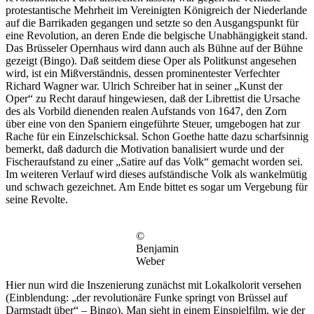
protestantische Mehrheit im Vereinigten Königreich der Niederlande
auf die Barrikaden gegangen und setzte so den Ausgangspunkt für
eine Revolution, an deren Ende die belgische Unabhängigkeit stand.
Das Brüsseler Opernhaus wird dann auch als Bühne auf der Bühne
gezeigt (Bingo). Daß seitdem diese Oper als Politkunst angesehen
wird, ist ein Mißverständnis, dessen prominentester Verfechter
Richard Wagner war. Ulrich Schreiber hat in seiner „Kunst der
Oper“ zu Recht darauf hingewiesen, daß der Librettist die Ursache
des als Vorbild dienenden realen Aufstands von 1647, den Zorn
über eine von den Spaniern eingeführte Steuer, umgebogen hat zur
Rache für ein Einzelschicksal. Schon Goethe hatte dazu scharfsinnig
bemerkt, daß dadurch die Motivation banalisiert wurde und der
Fischeraufstand zu einer „Satire auf das Volk“ gemacht worden sei.
Im weiteren Verlauf wird dieses aufständische Volk als wankelmütig
und schwach gezeichnet. Am Ende bittet es sogar um Vergebung für
seine Revolte.
©
Benjamin
Weber
Hier nun wird die Inszenierung zunächst mit Lokalkolorit versehen
(Einblendung: „der revolutionäre Funke springt von Brüssel auf
Darmstadt über“ – Bingo). Man sieht in einem Einspielfilm, wie der