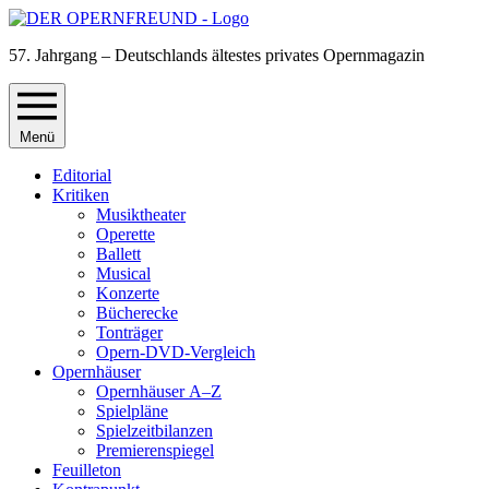
57. Jahrgang – Deutschlands ältestes privates Opernmagazin
Menü
Editorial
Kritiken
Musiktheater
Operette
Ballett
Musical
Konzerte
Bücherecke
Tonträger
Opern-DVD-Vergleich
Opernhäuser
Opernhäuser A–Z
Spielpläne
Spielzeitbilanzen
Premierenspiegel
Feuilleton