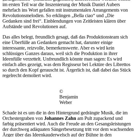
im ersten Teil war die Inszenierung der Musik Daniel Aubers
mehrfach ins Wort gefallen mit instrumentalen Arrangements von
Revolutionsmelodien. So erklingen „Bella ciao“ und „Die
Gedanken sind frei“. Einblendungen von Zeitleisten klären über
Aufstände und Revolutionen auf.
Das alles belegt, freundlich gesagt, daß das Produktionsteam sich
eine Überfülle an Gedanken gemacht hat, darunter einige
interessante, reizvolle, bemerkenswerte. Aber es wird kein
schlüssiges Ganzes daraus, weil sich die Produktion in ihrer
Ideenfülle verzettelt. Unfreundlich könnte man sagen: Es wird
einfach alles gezeigt, was dem Regisseur bei Lektüre des Librettos
so durch den Kopf gerauscht ist. Ärgerlich ist, daß dabei das Stück
regelrecht demoliert wird.
©
Benjamin
Weber
Schade ist es um die in den Hintergrund gedrängte Musik, die im
Orchestergraben von
Johannes Zahn
am Pult zupackend und
farbig präsentiert wird. Auch die Freude an den Gesangsleistungen
der durchweg adäquaten Sängerbesetzung tritt vor dem wachsenden
Ärger über das Ideenkauderwelsch auf der Bühne in den