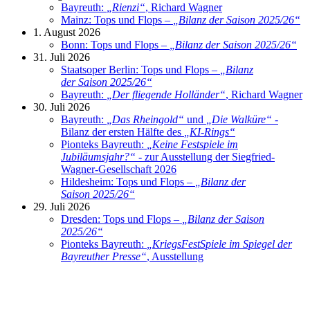
Bayreuth:
„
Rienzi
“
, Richard Wagner
Mainz: Tops und Flops –
„
Bilanz der Saison 2025/26
“
1. August 2026
Bonn: Tops und Flops –
„
Bilanz der Saison 2025/26
“
31. Juli 2026
Staatsoper Berlin: Tops und Flops –
„
Bilanz
der Saison 2025/26
“
Bayreuth:
„
Der fliegende Holländer
“
, Richard Wagner
30. Juli 2026
Bayreuth:
„
Das Rheingold
“
und
„
Die Walküre
“
-
Bilanz der ersten Hälfte des
„
KI-Rings
“
Pionteks Bayreuth:
„
Keine Festspiele im
Jubiläumsjahr?
“
- zur Ausstellung der Siegfried-
Wagner-Gesellschaft 2026
Hildesheim: Tops und Flops –
„
Bilanz der
Saison 2025/26
“
29. Juli 2026
Dresden: Tops und Flops –
„
Bilanz der Saison
2025/26
“
Pionteks Bayreuth:
„
KriegsFestSpiele im Spiegel der
Bayreuther Presse
“
, Ausstellung