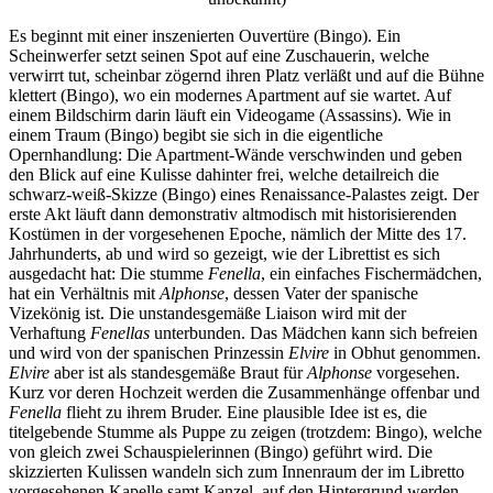
Es beginnt mit einer inszenierten Ouvertüre (Bingo). Ein
Scheinwerfer setzt seinen Spot auf eine Zuschauerin, welche
verwirrt tut, scheinbar zögernd ihren Platz verläßt und auf die Bühne
klettert (Bingo), wo ein modernes Apartment auf sie wartet. Auf
einem Bildschirm darin läuft ein Videogame (Assassins). Wie in
einem Traum (Bingo) begibt sie sich in die eigentliche
Opernhandlung: Die Apartment-Wände verschwinden und geben
den Blick auf eine Kulisse dahinter frei, welche detailreich die
schwarz-weiß-Skizze (Bingo) eines Renaissance-Palastes zeigt. Der
erste Akt läuft dann demonstrativ altmodisch mit historisierenden
Kostümen in der vorgesehenen Epoche, nämlich der Mitte des 17.
Jahrhunderts, ab und wird so gezeigt, wie der Librettist es sich
ausgedacht hat: Die stumme
Fenella
, ein einfaches Fischermädchen,
hat ein Verhältnis mit
Alphonse
, dessen Vater der spanische
Vizekönig ist. Die unstandesgemäße Liaison wird mit der
Verhaftung
Fenellas
unterbunden. Das Mädchen kann sich befreien
und wird von der spanischen Prinzessin
Elvire
in Obhut genommen.
Elvire
aber ist als standesgemäße Braut für
Alphonse
vorgesehen.
Kurz vor deren Hochzeit werden die Zusammenhänge offenbar und
Fenella
flieht zu ihrem Bruder. Eine plausible Idee ist es, die
titelgebende Stumme als Puppe zu zeigen (trotzdem: Bingo), welche
von gleich zwei Schauspielerinnen (Bingo) geführt wird. Die
skizzierten Kulissen wandeln sich zum Innenraum der im Libretto
vorgesehenen Kapelle samt Kanzel, auf den Hintergrund werden