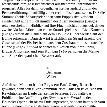
wechselnde farbige Kirchenfenster aus mehreren Jahrhunderten
projiziert. Alles bis dahin ordentlicher Regiestandard und in der
Personenführung unauffällig , aber recht hübsch anzusehen. Daß die
Stumme (beide Schauspielerinnen samt Puppe) sich vor dem
zweiten Akt auf ein Floß inmitten des Zuschauerraums (Bingo)
rettet, erscheint im Hinblick auf ihre Flucht nicht unplausibel, da der
zweite Akt laut Libretto an einem Strand spielen soll. Live-Kameras
(Bingo) filmen die Damen auf dem Floß, die Bilder werden auf der
Bühne präsentiert. Danach wird tatsächlich ein Strand gezeigt, die
Gesellschaft der Fischer betritt aus dem Zuschauerraums heraus die
Bühne (Bingo).
Fenella
berichtet mit Gesten von ihrer Unbill,
Bruder
Masaniello
und sein Kumpan
Petro
peitschen die Menge
zum Sturz der spanischen Besatzer auf.
©
Benjamin
Weber
Auf diesen Moment hat der Regisseur
Paul-Georg Dittrich
gewartet, denn sein zuvor kommuniziertes Anliegen ist es, sich mit
Revolutionen im Laufe der Zeit zu befassen. 1830 hatte das
Publikum eine Aufführung der
Stummen von Portici
an der
Brüsseler Oper nicht bis zu Ende angesehen, sondern hatte sich vom
revolutionären Furor anstecken lassen, war gegen die verhaßte