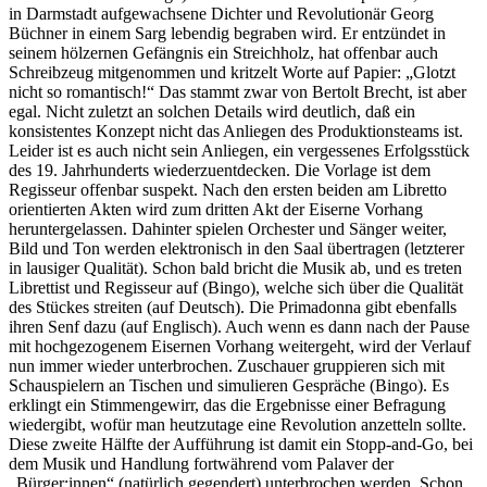
in Darmstadt aufgewachsene Dichter und Revolutionär Georg
Büchner in einem Sarg lebendig begraben wird. Er entzündet in
seinem hölzernen Gefängnis ein Streichholz, hat offenbar auch
Schreibzeug mitgenommen und kritzelt Worte auf Papier: „Glotzt
nicht so romantisch!“ Das stammt zwar von Bertolt Brecht, ist aber
egal. Nicht zuletzt an solchen Details wird deutlich, daß ein
konsistentes Konzept nicht das Anliegen des Produktionsteams ist.
Leider ist es auch nicht sein Anliegen, ein vergessenes Erfolgsstück
des 19. Jahrhunderts wiederzuentdecken. Die Vorlage ist dem
Regisseur offenbar suspekt. Nach den ersten beiden am Libretto
orientierten Akten wird zum dritten Akt der Eiserne Vorhang
heruntergelassen. Dahinter spielen Orchester und Sänger weiter,
Bild und Ton werden elektronisch in den Saal übertragen (letzterer
in lausiger Qualität). Schon bald bricht die Musik ab, und es treten
Librettist und Regisseur auf (Bingo), welche sich über die Qualität
des Stückes streiten (auf Deutsch). Die Primadonna gibt ebenfalls
ihren Senf dazu (auf Englisch). Auch wenn es dann nach der Pause
mit hochgezogenem Eisernen Vorhang weitergeht, wird der Verlauf
nun immer wieder unterbrochen. Zuschauer gruppieren sich mit
Schauspielern an Tischen und simulieren Gespräche (Bingo). Es
erklingt ein Stimmengewirr, das die Ergebnisse einer Befragung
wiedergibt, wofür man heutzutage eine Revolution anzetteln sollte.
Diese zweite Hälfte der Aufführung ist damit ein Stopp-and-Go, bei
dem Musik und Handlung fortwährend vom Palaver der
„Bürger:innen“ (natürlich gegendert) unterbrochen werden. Schon