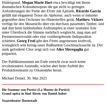
Hintergrund.
Megan Marie Hart
etwa bewältigt mit ihrem
dramatischen Koloratursopran die gar nicht so geringen
Anforderungen der Partie der
Elvire
mit Aplomb,
Ricardo Garcia
gefällt mit elegantem Tenor als
Alphonse
, auch wenn er mitunter
gegenüber dem Orchester ins Hintertreffen gerät.
Matthew Vickers
verfügt für den
Masaniello
über ein durchaus passendes Timbre, und
daß ihm beim heldenhaften Auftrumpfen in einer zentralen Arie
unter Überdruck die Stimme mehrfach wegbricht, mag man auf
Premierennervosität oder eine vorübergehende Indisposition
schieben.
Georg Festl
gibt den
Pietro
angemessen kraftvoll,
wenngleich sein kernig-rauer Baßbariton Geschmackssache ist. Der
stark geforderte Chor zeigt sich von
Alice Meregaglia
gut
präpariert.
Der Publikumsunmut am Ende erreicht zwar noch keine
revolutionären Ausmaße, wächst aber beim Auftritt des
Produktionsteams zu Orkanstärke heran.
Michael Demel, 30. Mai 2025
Die Stumme von Portici (La Muette de Portici)
Grand opéra in fünf Akten von Daniel Auber
Staatstheater Darmstadt