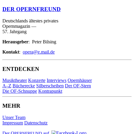
DER OPERNFREUND
Deutschlands ältestes privates
Opernmagazin
—
57. Jahrgang
Herausgeber
: Peter Bilsing
Kontakt
:
opera@e.mail.de
ENTDECKEN
Musiktheater
Konzerte
Interviews
Opernhäuser
A–Z
Bücherecke
Silberscheiben
Der OF-Stern
Die OF-Schnuppe
Kontrapunkt
MEHR
Unser Team
Impressum
Datenschutz
Der O
auf
PERNFREUND