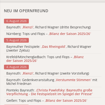
NEU IM OPERNFREUND
6. August 2026
Bayreuth:
„
Rienzi
“
, Richard Wagner (dritte Besprechung)
Nürnberg: Tops und Flops –
„
Bilanz der Saison 2025/26
“
5. August 2026
Bayreuther Festspiele:
„
Das Rheingold
“
, Richard Wagner
(zweiter Zyklus)
Krefeld/Mönchengladbach: Tops und Flops –
„
Bilanz
der Saison 2025/26
“
4. August 2026
Bayreuth:
„
Rienzi
“
, Richard Wagner (zweite Vorstellung)
Bayreuth: Gedenkveranstaltung
„
Verstummte Stimmen
“
mit
Michel Friedman
Pionteks Bayreuth:
„
Christa Pawlofsky: Bayreuths große
Verpflichtung - Die Festspielzeit im Spiegel der Presse
“
Gießen: Tops und Flops –
„
Bilanz der Saison 2025/26
“