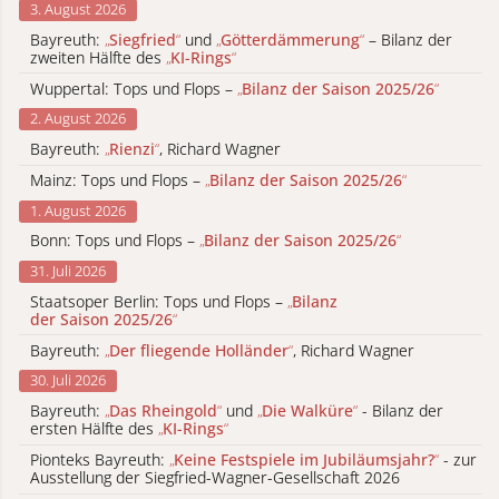
3. August 2026
Bayreuth:
„
Siegfried
“
und
„
Götterdämmerung
“
– Bilanz der
zweiten Hälfte des
„
KI-Rings
“
Wuppertal: Tops und Flops –
„
Bilanz der Saison 2025/26
“
2. August 2026
Bayreuth:
„
Rienzi
“
, Richard Wagner
Mainz: Tops und Flops –
„
Bilanz der Saison 2025/26
“
1. August 2026
Bonn: Tops und Flops –
„
Bilanz der Saison 2025/26
“
31. Juli 2026
Staatsoper Berlin: Tops und Flops –
„
Bilanz
der Saison 2025/26
“
Bayreuth:
„
Der fliegende Holländer
“
, Richard Wagner
30. Juli 2026
Bayreuth:
„
Das Rheingold
“
und
„
Die Walküre
“
- Bilanz der
ersten Hälfte des
„
KI-Rings
“
Pionteks Bayreuth:
„
Keine Festspiele im Jubiläumsjahr?
“
- zur
Ausstellung der Siegfried-Wagner-Gesellschaft 2026