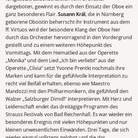
dargeboten, gewinnt es durch den Einsatz der Oboe ein
ganz besonderes Flair.
Susann Král
, die in Nürnberg
geborene Oboistin beherrscht ihr Instrument aus dem
ff. Virtuos wird der besondere Klang der Oboe hier
durch das Orchester hervorragend in den Vordergrund
gestellt und zu einem weiteren Höhepunkt des
Vormittags. Mit dem Heimatlied aus der Operette
„Monika“ und dem Lied „Ich bin verliebt“ aus der
Operette „Clivia“ setzt Yvonne Prentki nochmals ihre
Marken und kann für die gefühlvolle Interpretation zu
recht viel Beifall erhalten, ebenso wie Maestro
Mandozzi mit den Philharmonikern, die gefühlvoll den
Walzer „Salzburger Dirndl“ interpretieren. Mit Herz und
Leidenschaft endet das dreitägige Programm des
Strauss Festivals von Bad Reichenhall. Es war wieder ein
besonderes Ereignis mit vielen Höhepunkten und nur
kleinen unwesentlichen Einwänden. Drei Tage, die sich
wieder einmal vollstens gelohnt und die das