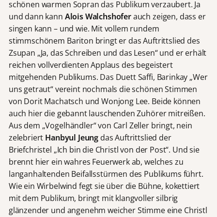
schönen warmen Sopran das Publikum verzaubert. Ja
und dann kann
Alois Walchshofer
auch zeigen, dass er
singen kann – und wie. Mit vollem rundem
stimmschönem Bariton bringt er das Auftrittslied des
Zsupan „Ja, das Schreiben und das Lesen“ und er erhält
reichen vollverdienten Applaus des begeistert
mitgehenden Publikums. Das Duett Saffi, Barinkay „Wer
uns getraut“ vereint nochmals die schönen Stimmen
von Dorit Machatsch und Wonjong Lee. Beide können
auch hier die gebannt lauschenden Zuhörer mitreißen.
Aus dem „Vogelhändler“ von Carl Zeller bringt, nein
zelebriert
Hanbyul Jeung
das Auftrittslied der
Briefchristel „Ich bin die Christl von der Post“. Und sie
brennt hier ein wahres Feuerwerk ab, welches zu
langanhaltenden Beifallsstürmen des Publikums führt.
Wie ein Wirbelwind fegt sie über die Bühne, kokettiert
mit dem Publikum, bringt mit klangvoller silbrig
glänzender und angenehm weicher Stimme eine Christl