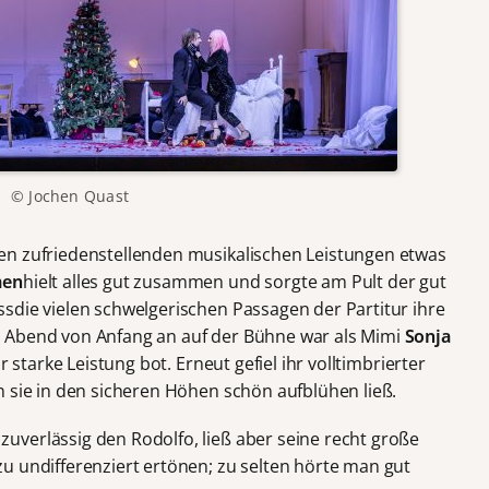
© Jochen Quast
en zufriedenstellenden musikalischen Leistungen etwas
men
hielt alles gut zusammen und sorgte am Pult der gut
sdie vielen schwelgerischen Passagen der Partitur ihre
 Abend von Anfang an auf der Bühne war als Mimi
Sonja
hr starke Leistung bot. Erneut gefiel ihr volltimbrierter
n sie in den sicheren Höhen schön aufblühen ließ.
zuverlässig den Rodolfo, ließ aber seine recht große
u undifferenziert ertönen; zu selten hörte man gut