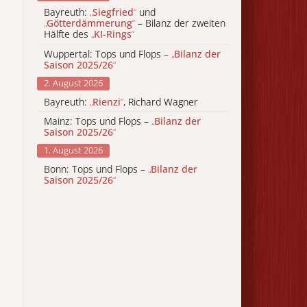
Bayreuth:
„
Siegfried
“
und
„
Götterdämmerung
“
– Bilanz der zweiten
Hälfte des
„
KI-Rings
“
Wuppertal: Tops und Flops –
„
Bilanz der
Saison 2025/26
“
2. August 2026
Bayreuth:
„
Rienzi
“
, Richard Wagner
Mainz: Tops und Flops –
„
Bilanz der
Saison 2025/26
“
1. August 2026
Bonn: Tops und Flops –
„
Bilanz der
Saison 2025/26
“