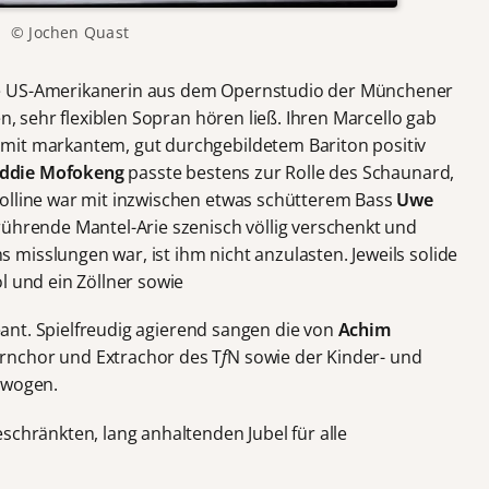
© Jochen Quast
e US-Amerikanerin aus dem Opernstudio der Münchener
en, sehr flexiblen Sopran hören ließ. Ihren Marcello gab
r mit markantem, gut durchgebildetem Bariton positiv
ddie Mofokeng
passte bestens zur Rolle des Schaunard,
Colline war mit inzwischen etwas schütterem Bass
Uwe
nrührende Mantel-Arie szenisch völlig verschenkt und
misslungen war, ist ihm nicht anzulasten. Jeweils solide
ol und ein Zöllner sowie
ant. Spielfreudig agierend sangen die von
Achim
rnchor und Extrachor des T
f
N sowie der Kinder- und
ewogen.
schränkten, lang anhaltenden Jubel für alle