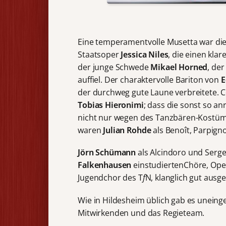
Eine temperamentvolle Musetta war di
Staatsoper
Jessica Niles
, die einen klar
der junge Schwede
Mikael Horned
, de
auffiel. Der charaktervolle Bariton von
E
der durchweg gute Laune verbreitete. 
Tobias Hieronimi
; dass die sonst so a
nicht nur wegen des Tanzbären-Kostüms 
waren
Julian Rohde
als Benoît, Parpign
Jörn
Schümann
als Alcindoro und Serge
Falkenhausen
einstudiertenChöre, Ope
Jugendchor des T
f
N, klanglich gut ausg
Wie in Hildesheim üblich gab es uneinge
Mitwirkenden und das Regieteam.