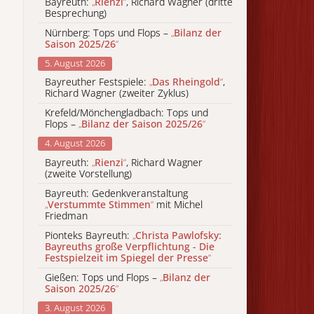
Bayreuth:
„
Rienzi
“
, Richard Wagner (dritte
Besprechung)
Nürnberg: Tops und Flops –
„
Bilanz der
Saison 2025/26
“
5. August 2026
Bayreuther Festspiele:
„
Das Rheingold
“
,
Richard Wagner (zweiter Zyklus)
Krefeld/Mönchengladbach: Tops und
Flops –
„
Bilanz der Saison 2025/26
“
4. August 2026
Bayreuth:
„
Rienzi
“
, Richard Wagner
(zweite Vorstellung)
Bayreuth: Gedenkveranstaltung
„
Verstummte Stimmen
“
mit Michel
Friedman
Pionteks Bayreuth:
„
Christa Pawlofsky:
Bayreuths große Verpflichtung - Die
Festspielzeit im Spiegel der Presse
“
Gießen: Tops und Flops –
„
Bilanz der
Saison 2025/26
“
3. August 2026