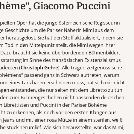
ohème“, Giacomo Puccini
pielten Oper hat die junge österreichische Regisseurin
ige Geschichte um die Pariser Näherin Mimi aus dem
erausgelöst. Sie hat den Stoff aktualisiert, indem sie
 Tod in den Mittelpunkt stellt, die Mimi wegen ihrer
t. Dazu braucht sie keine überbordenden Bühnenbilder,
usstattung im Sinne des französischen Existenzialismus
zudeuten (
Christoph Gehre
). Alle tragen zeitgenössische
„Bohèmiens“ passend ganz in Schwarz auftreten; warum
stüm eines Tanzbären erscheinen muss, hat sich mir nicht
ngen entstanden, die nur selten mit dem Libretto zu tun
an den zum Bühnengeschehen nicht passenden deutschen
n Librettisten und Puccini in der Pariser Bohème
ht zu erkennen, als noch vor den ersten Klängen aus
 Jeans und mit einer rosa Mütze in einem sterilen, weiß
stück herumlief. Wie sich herausstellte, war das Mimi,