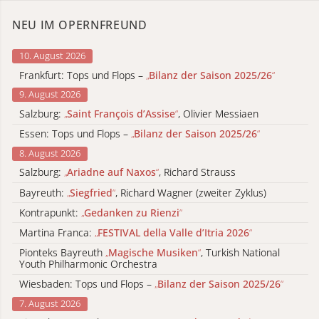
NEU IM OPERNFREUND
10. August 2026
Frankfurt: Tops und Flops –
„
Bilanz der Saison 2025/26
“
9. August 2026
Salzburg:
„
Saint François d’Assise
“
, Olivier Messiaen
Essen: Tops und Flops –
„
Bilanz der Saison 2025/26
“
8. August 2026
Salzburg:
„
Ariadne auf Naxos
“
, Richard Strauss
Bayreuth:
„
Siegfried
“
, Richard Wagner (zweiter Zyklus)
Kontrapunkt:
„
Gedanken zu Rienzi
“
Martina Franca:
„
FESTIVAL della Valle d’Itria 2026
“
Pionteks Bayreuth
„
Magische Musiken
“
, Turkish National
Youth Philharmonic Orchestra
Wiesbaden: Tops und Flops –
„
Bilanz der Saison 2025/26
“
7. August 2026