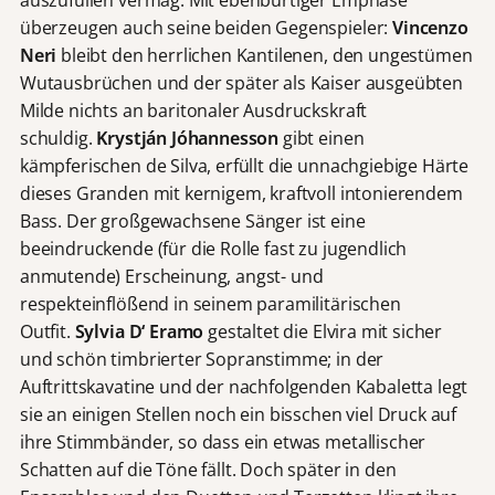
auszufüllen vermag. Mit ebenbürtiger Emphase
überzeugen auch seine beiden Gegenspieler:
Vincenzo
Neri
bleibt den herrlichen Kantilenen, den ungestümen
Wutausbrüchen und der später als Kaiser ausgeübten
Milde nichts an baritonaler Ausdruckskraft
schuldig.
Krystján Jóhannesson
gibt einen
kämpferischen de Silva, erfüllt die unnachgiebige Härte
dieses Granden mit kernigem, kraftvoll intonierendem
Bass. Der großgewachsene Sänger ist eine
beeindruckende (für die Rolle fast zu jugendlich
anmutende) Erscheinung, angst- und
respekteinflößend in seinem paramilitärischen
Outfit.
Sylvia D‘ Eramo
gestaltet die Elvira mit sicher
und schön timbrierter Sopranstimme; in der
Auftrittskavatine und der nachfolgenden Kabaletta legt
sie an einigen Stellen noch ein bisschen viel Druck auf
ihre Stimmbänder, so dass ein etwas metallischer
Schatten auf die Töne fällt. Doch später in den