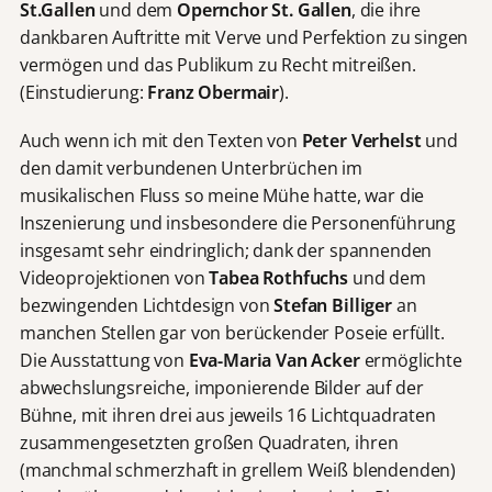
St.Gallen
und dem
Opernchor St. Gallen
, die ihre
dankbaren Auftritte mit Verve und Perfektion zu singen
vermögen und das Publikum zu Recht mitreißen.
(Einstudierung:
Franz Obermair
).
Auch wenn ich mit den Texten von
Peter Verhelst
und
den damit verbundenen Unterbrüchen im
musikalischen Fluss so meine Mühe hatte, war die
Inszenierung und insbesondere die Personenführung
insgesamt sehr eindringlich; dank der spannenden
Videoprojektionen von
Tabea Rothfuchs
und dem
bezwingenden Lichtdesign von
Stefan Billiger
an
manchen Stellen gar von berückender Poseie erfüllt.
Die Ausstattung von
Eva-Maria Van Acker
ermöglichte
abwechslungsreiche, imponierende Bilder auf der
Bühne, mit ihren drei aus jeweils 16 Lichtquadraten
zusammengesetzten großen Quadraten, ihren
(manchmal schmerzhaft in grellem Weiß blendenden)