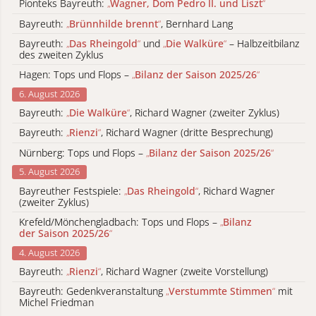
Pionteks Bayreuth:
„
Wagner, Dom Pedro II. und Liszt
“
Bayreuth:
„
Brünnhilde brennt
“
, Bernhard Lang
Bayreuth:
„
Das Rheingold
“
und
„
Die Walküre
“
– Halbzeitbilanz
des zweiten Zyklus
Hagen: Tops und Flops –
„
Bilanz der Saison 2025/26
“
6. August 2026
Bayreuth:
„
Die Walküre
“
, Richard Wagner (zweiter Zyklus)
Bayreuth:
„
Rienzi
“
, Richard Wagner (dritte Besprechung)
Nürnberg: Tops und Flops –
„
Bilanz der Saison 2025/26
“
5. August 2026
Bayreuther Festspiele:
„
Das Rheingold
“
, Richard Wagner
(zweiter Zyklus)
Krefeld/Mönchengladbach: Tops und Flops –
„
Bilanz
der Saison 2025/26
“
4. August 2026
Bayreuth:
„
Rienzi
“
, Richard Wagner (zweite Vorstellung)
Bayreuth: Gedenkveranstaltung
„
Verstummte Stimmen
“
mit
Michel Friedman