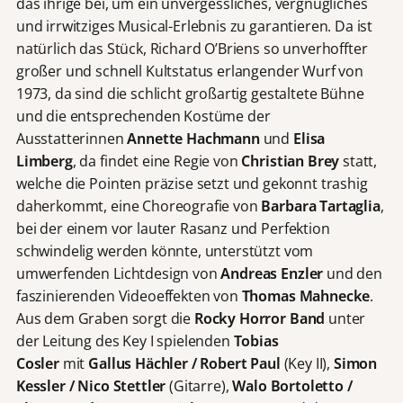
das ihrige bei, um ein unvergessliches, vergnügliches
und irrwitziges Musical-Erlebnis zu garantieren. Da ist
natürlich das Stück, Richard O’Briens so unverhoffter
großer und schnell Kultstatus erlangender Wurf von
1973, da sind die schlicht großartig gestaltete Bühne
und die entsprechenden Kostüme der
Ausstatterinnen
Annette Hachmann
und
Elisa
Limberg
, da findet eine Regie von
Christian Brey
statt,
welche die Pointen präzise setzt und gekonnt trashig
daherkommt, eine Choreografie von
Barbara Tartaglia
,
bei der einem vor lauter Rasanz und Perfektion
schwindelig werden könnte, unterstützt vom
umwerfenden Lichtdesign von
Andreas Enzler
und den
faszinierenden Videoeffekten von
Thomas Mahnecke
.
Aus dem Graben sorgt die
Rocky Horror Band
unter
der Leitung des Key I spielenden
Tobias
Cosler
mit
Gallus Hächler / Robert Paul
(Key II),
Simon
Kessler / Nico Stettler
(Gitarre),
Walo Bortoletto /