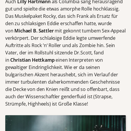
Auch
Lilly Hartmann
als Columbia sang herausragend
gut und spielte die etwas amorphe Rolle hochklassig.
Das Muskelpaket Rocky, das sich Frank als Ersatz für
den zu schlaksigen Eddie erschaffen hatte, wurde
von
Michael B. Sattler
mit gekonnt tumbem Sex-Appeal
verkörpert. Der schlaksige Eddie legte umwerfende
Auftritte als Rock ’n‘ Roller und als Zombie hin. Sein
Vater, der im Rollstuhl sitzende Dr.Scott, fand
in
Christian Hettkamp
einen Interpreten von
gewaltiger Eindringlichkeit. Wie er da seinen
bulgarischen Akzent heraushebt, sich im Verlauf der
immer turbulenten daherkommenden Geschehnisse
die Decke von den Knien reißt und so offenbart, dass
auch der Wissenschaftler genderfluid ist (Strapse,
Strümpfe, Highheels) ist Große Klasse!