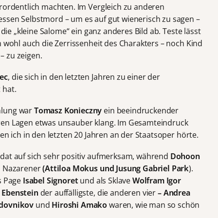
erordentlich machten. Im Vergleich zu anderen
essen Selbstmord – um es auf gut wienerisch zu sagen –
 die „kleine Salome“ ein ganz anderes Bild ab. Teste lässt
m wohl auch die Zerrissenheit des Charakters – noch Kind
– zu zeigen.
ec
, die sich in den letzten Jahren zu einer der
 hat.
hlung war
Tomasz Konieczny
ein beeindruckender
ren Lagen etwas unsauber klang. Im Gesamteindruck
en ich in den letzten 20 Jahren an der Staatsoper hörte.
ldat auf sich sehr positiv aufmerksam, während
Dohoon
en Nazarener
(Attiloa Mokus und Jusung Gabriel Park
).
ls Page
Isabel Signoret
und als Sklave
Wolfram Igor
 Ebenstein
der auffälligste, die anderen vier
– Andrea
odovnikov
und
Hiroshi Amako
waren, wie man so schön