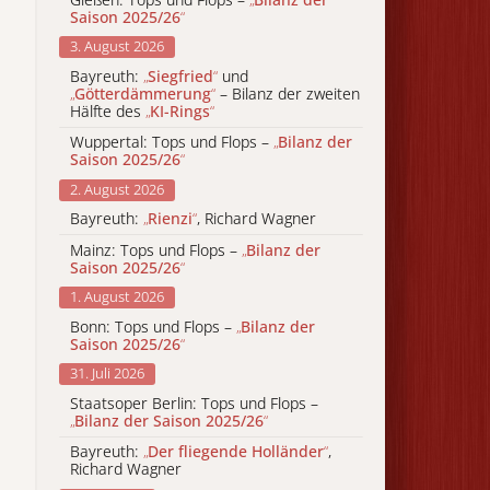
Saison 2025/26
“
3. August 2026
Bayreuth:
„
Siegfried
“
und
„
Götterdämmerung
“
– Bilanz der zweiten
Hälfte des
„
KI-Rings
“
Wuppertal: Tops und Flops –
„
Bilanz der
Saison 2025/26
“
2. August 2026
Bayreuth:
„
Rienzi
“
, Richard Wagner
Mainz: Tops und Flops –
„
Bilanz der
Saison 2025/26
“
1. August 2026
Bonn: Tops und Flops –
„
Bilanz der
Saison 2025/26
“
31. Juli 2026
Staatsoper Berlin: Tops und Flops –
„
Bilanz der Saison 2025/26
“
Bayreuth:
„
Der fliegende Holländer
“
,
Richard Wagner