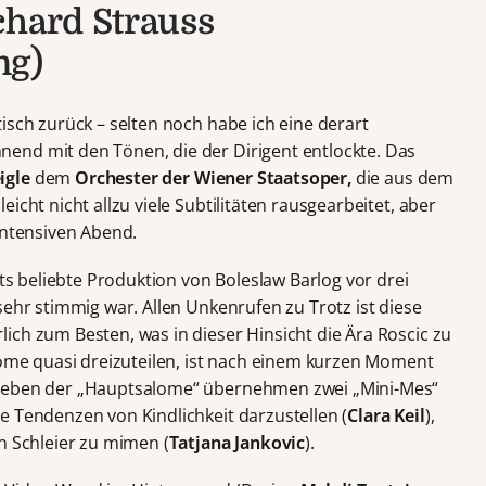
chard Strauss
ng)
isch zurück – selten noch habe ich eine derart
end mit den Tönen, die der Dirigent entlockte. Das
igle
dem
Orchester der Wiener Staatsoper,
die aus dem
icht nicht allzu viele Subtilitäten rausgearbeitet, aber
intensiven Abend.
its beliebte Produktion von Boleslaw Barlog vor drei
sehr stimmig war. Allen Unkenrufen zu Trotz ist diese
ich zum Besten, was in dieser Hinsicht die Ära Roscic zu
alome quasi dreizuteilen, ist nach einem kurzen Moment
 Neben der „Hauptsalome“ übernehmen zwei „Mini-Mes“
e Tendenzen von Kindlichkeit darzustellen (
Clara Keil
),
n Schleier zu mimen (
Tatjana Jankovic
).