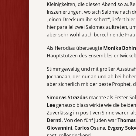
Kleinigkeiten, die diesen Abend so auß
Inszenierungen, wo sich Salome nach d
„einen Dreck um ihn schert“, liefert hier
hier parallel zwei Salomes auftreten, u
aber sehr wohl auch berechnende Frau 
Als Herodias überzeugte
Monika Bohin
Hauptstützen des Ensembles entwickelt
Stimmgewaltig und mit großer Ausstra
Jochanaan, der nur an und ab bei höhe
aber sicherlich mit der beste Prophet, d
Simonas Strazdas
machte als Erster So
Lee
genauso blass wirkte wie die beid
Zuverlässig im positiven Sinne waren a
Derntl
. Von den fünf Juden war
Thomas
Giovannini, Carlos Osuna, Evgeny Sol
sagt, rollendeckend.