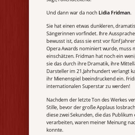
Und dann war da noch
Lidia Fridman
.
Sie hat einen etwas dunkleren, dramat
Sängerinnen vorfindet. Ihre Aussprache
bewusst ist, dass sie erst vor fünf Jahre
Opera Awards nominiert wurde, muss man
einschätzen. Fridman hat noch ein weni
sie das durch ihre Dramatik, ihre Mitt
Darsteller im 21.Jahrhundert verlangt 
ihr Mienenspiel beeindruckend ein. Frid
internationalen Superstar zu werden!
Nachdem der letzte Ton des Werkes verk
Stille, bevor der große Applaus losbrac
diese zwei Sekunden, die das Publikum
verarbeiten, waren meiner Meinung nac
konnte.