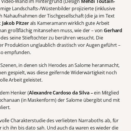
e Video-Wand im Hintergrund (Design
Mehdi Toutain-
mmige Landschafts-/Wüstenbilder projizierte (inklusive
 Nahaufnahmen der Tischgesellschaft (die ja im Text
t
Jakob Pitzer
als Kameramann wirklich gute Arbeit
e man großflächig mitansehen muss, wie der – von
Gerhard
es seine Stieftochter zu berühren vesucht. Die
eser Produktion unglaublich drastisch vor Augen geführt –
n so empfunden.
Szenen, in denen sich Herodes an Salome heranmacht,
n gespielt, was diese geifernde Widerwärtigkeit noch
olle Arbeit geleistet.
h dem Henker (
Alexandre Cardoso da Silva –
ein Mitglied
 Jochanaan (in Maskenform) der Salome übergibt und mit
iert.
volle Charakterstudie des verliebten Narraboths ab, für
er ich ihn bis dato sah. Und auch da waren es wieder die