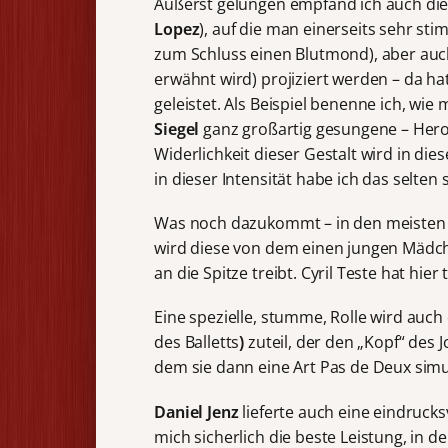
Äußerst gelungen empfand ich auch di
Lopez
), auf die man einerseits sehr sti
zum Schluss einen Blutmond), aber auch
erwähnt wird) projiziert werden – da ha
geleistet. Als Beispiel benenne ich, wi
Siegel
ganz großartig gesungene – Herod
Widerlichkeit dieser Gestalt wird in di
in dieser Intensität habe ich das selte
Was noch dazukommt – in den meisten 
wird diese von dem einen jungen Mädche
an die Spitze treibt. Cyril Teste hat hier t
Eine spezielle, stumme, Rolle wird auc
des Balletts
)
zuteil, der den „Kopf“ des
dem sie dann eine Art Pas de Deux simul
Daniel Jenz
lieferte auch eine eindrucks
mich sicherlich die beste Leistung, in d