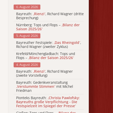
6. August 2026
Bayreuth:
„
Rienzi
“
, Richard Wagner (dritte
Besprechung)
Nürnberg: Tops und Flops –
„
Bilanz der
Saison 2025/26
“
5. August 2026
Bayreuther Festspiele:
„
Das Rheingold
“
,
Richard Wagner (zweiter Zyklus)
Krefeld/Mönchengladbach: Tops und
Flops –
„
Bilanz der Saison 2025/26
“
4. August 2026
Bayreuth:
„
Rienzi
“
, Richard Wagner
(zweite Vorstellung)
Bayreuth: Gedenkveranstaltung
„
Verstummte Stimmen
“
mit Michel
Friedman
Pionteks Bayreuth:
„
Christa Pawlofsky:
Bayreuths große Verpflichtung - Die
Festspielzeit im Spiegel der Presse
“
Gießen: Tops und Flops –
„
Bilanz der