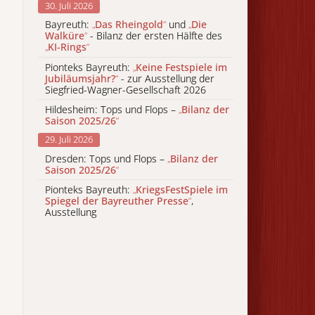
30. Juli 2026
Bayreuth:
„
Das Rheingold
“
und
„
Die
Walküre
“
- Bilanz der ersten Hälfte des
„
KI-Rings
“
Pionteks Bayreuth:
„
Keine Festspiele im
Jubiläumsjahr?
“
- zur Ausstellung der
Siegfried-Wagner-Gesellschaft 2026
Hildesheim: Tops und Flops –
„
Bilanz der
Saison 2025/26
“
29. Juli 2026
Dresden: Tops und Flops –
„
Bilanz der
Saison 2025/26
“
Pionteks Bayreuth:
„
KriegsFestSpiele im
Spiegel der Bayreuther Presse
“
,
Ausstellung