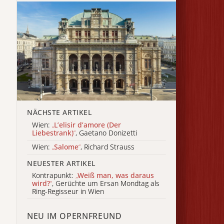
NÄCHSTE ARTIKEL
Wien:
„
L’elisir d’amore (Der
Liebestrank)
“
, Gaetano Donizetti
Wien:
„
Salome
“
, Richard Strauss
NEUESTER ARTIKEL
Kontrapunkt:
„
Weiß man, was daraus
wird?
“
, Gerüchte um Ersan Mondtag als
Ring-Regisseur in Wien
NEU IM OPERNFREUND