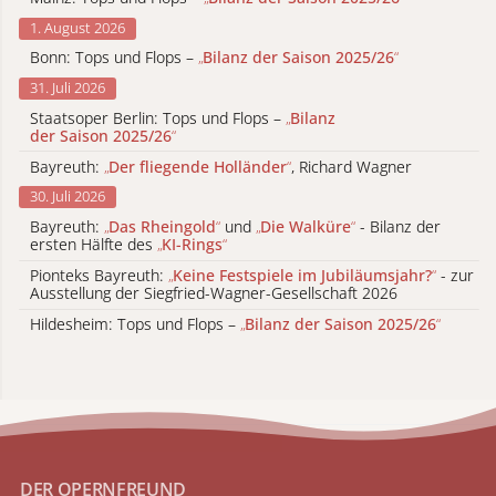
1. August 2026
Bonn: Tops und Flops –
„
Bilanz der Saison 2025/26
“
31. Juli 2026
Staatsoper Berlin: Tops und Flops –
„
Bilanz
der Saison 2025/26
“
Bayreuth:
„
Der fliegende Holländer
“
, Richard Wagner
30. Juli 2026
Bayreuth:
„
Das Rheingold
“
und
„
Die Walküre
“
- Bilanz der
ersten Hälfte des
„
KI-Rings
“
Pionteks Bayreuth:
„
Keine Festspiele im Jubiläumsjahr?
“
- zur
Ausstellung der Siegfried-Wagner-Gesellschaft 2026
Hildesheim: Tops und Flops –
„
Bilanz der Saison 2025/26
“
DER OPERNFREUND