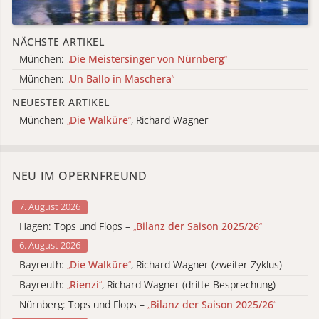
NÄCHSTE ARTIKEL
München:
„
Die Meistersinger von Nürnberg
“
München:
„
Un Ballo in Maschera
“
NEUESTER ARTIKEL
München:
„
Die Walküre
“
, Richard Wagner
NEU IM OPERNFREUND
7. August 2026
Hagen: Tops und Flops –
„
Bilanz der Saison 2025/26
“
6. August 2026
Bayreuth:
„
Die Walküre
“
, Richard Wagner (zweiter Zyklus)
Bayreuth:
„
Rienzi
“
, Richard Wagner (dritte Besprechung)
Nürnberg: Tops und Flops –
„
Bilanz der Saison 2025/26
“