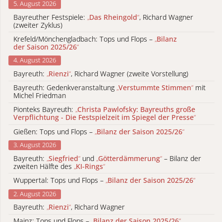
5. August 2026
Bayreuther Festspiele:
„
Das Rheingold
“
, Richard Wagner
(zweiter Zyklus)
Krefeld/Mönchengladbach: Tops und Flops –
„
Bilanz
der Saison 2025/26
“
4. August 2026
Bayreuth:
„
Rienzi
“
, Richard Wagner (zweite Vorstellung)
Bayreuth: Gedenkveranstaltung
„
Verstummte Stimmen
“
mit
Michel Friedman
Pionteks Bayreuth:
„
Christa Pawlofsky: Bayreuths große
Verpflichtung - Die Festspielzeit im Spiegel der Presse
“
Gießen: Tops und Flops –
„
Bilanz der Saison 2025/26
“
3. August 2026
Bayreuth:
„
Siegfried
“
und
„
Götterdämmerung
“
– Bilanz der
zweiten Hälfte des
„
KI-Rings
“
Wuppertal: Tops und Flops –
„
Bilanz der Saison 2025/26
“
2. August 2026
Bayreuth:
„
Rienzi
“
, Richard Wagner
Mainz: Tops und Flops –
„
Bilanz der Saison 2025/26
“