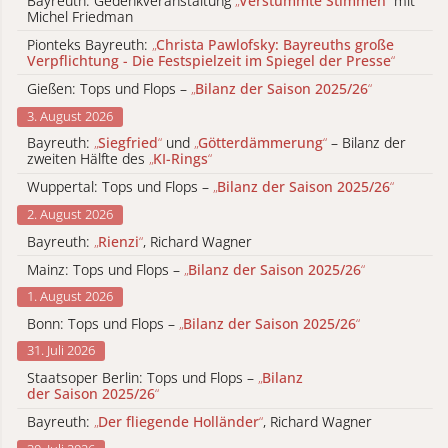
Bayreuth: Gedenkveranstaltung
„
Verstummte Stimmen
“
mit
Michel Friedman
Pionteks Bayreuth:
„
Christa Pawlofsky: Bayreuths große
Verpflichtung - Die Festspielzeit im Spiegel der Presse
“
Gießen: Tops und Flops –
„
Bilanz der Saison 2025/26
“
3. August 2026
Bayreuth:
„
Siegfried
“
und
„
Götterdämmerung
“
– Bilanz der
zweiten Hälfte des
„
KI-Rings
“
Wuppertal: Tops und Flops –
„
Bilanz der Saison 2025/26
“
2. August 2026
Bayreuth:
„
Rienzi
“
, Richard Wagner
Mainz: Tops und Flops –
„
Bilanz der Saison 2025/26
“
1. August 2026
Bonn: Tops und Flops –
„
Bilanz der Saison 2025/26
“
31. Juli 2026
Staatsoper Berlin: Tops und Flops –
„
Bilanz
der Saison 2025/26
“
Bayreuth:
„
Der fliegende Holländer
“
, Richard Wagner