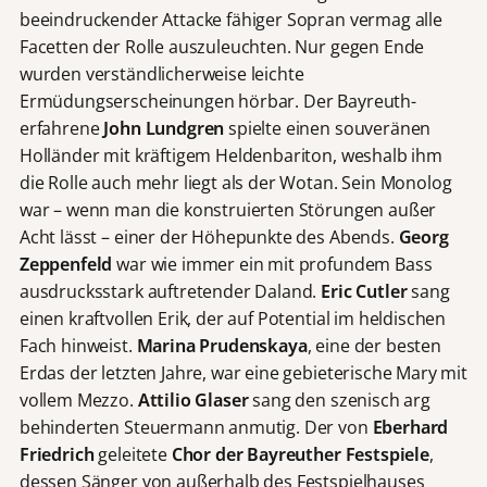
beeindruckender Attacke fähiger Sopran vermag alle
Facetten der Rolle auszuleuchten. Nur gegen Ende
wurden verständlicherweise leichte
Ermüdungserscheinungen hörbar. Der Bayreuth-
erfahrene
John Lundgren
spielte einen souveränen
Holländer mit kräftigem Heldenbariton, weshalb ihm
die Rolle auch mehr liegt als der Wotan. Sein Monolog
war – wenn man die konstruierten Störungen außer
Acht lässt – einer der Höhepunkte des Abends.
Georg
Zeppenfeld
war wie immer ein mit profundem Bass
ausdrucksstark auftretender Daland.
Eric Cutler
sang
einen kraftvollen Erik, der auf Potential im heldischen
Fach hinweist.
Marina Prudenskaya
, eine der besten
Erdas der letzten Jahre, war eine gebieterische Mary mit
vollem Mezzo.
Attilio Glaser
sang den szenisch arg
behinderten Steuermann anmutig. Der von
Eberhard
Friedrich
geleitete
Chor der
Bayreuther Festspiele
,
dessen Sänger von außerhalb des Festspielhauses