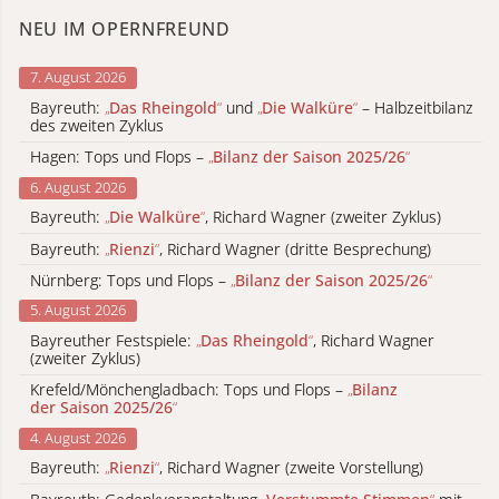
NEU IM OPERNFREUND
7. August 2026
Bayreuth:
„
Das Rheingold
“
und
„
Die Walküre
“
– Halbzeitbilanz
des zweiten Zyklus
Hagen: Tops und Flops –
„
Bilanz der Saison 2025/26
“
6. August 2026
Bayreuth:
„
Die Walküre
“
, Richard Wagner (zweiter Zyklus)
Bayreuth:
„
Rienzi
“
, Richard Wagner (dritte Besprechung)
Nürnberg: Tops und Flops –
„
Bilanz der Saison 2025/26
“
5. August 2026
Bayreuther Festspiele:
„
Das Rheingold
“
, Richard Wagner
(zweiter Zyklus)
Krefeld/Mönchengladbach: Tops und Flops –
„
Bilanz
der Saison 2025/26
“
4. August 2026
Bayreuth:
„
Rienzi
“
, Richard Wagner (zweite Vorstellung)