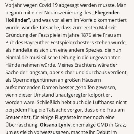
Vorjahr wegen Covid 19 abgesagt werden musste. Man
begann mit einer Neuinszenierung des
„Fliegenden
Holländer“
, und was vor allem im Vorfeld kommentiert
wurde, war die Tatsache, dass zum ersten Mal seit
Gründung der Festspiele im Jahre 1876 eine Frau am
Pult des Bayreuther Festspielorchesters stehen würde,
als handelte es sich um eine andere Spezies, die nun
einmal die musikalische Leitung in die ungewohnten
Hände nehmen würde. Meines Erachtens wäre der
Sache der langsam, aber sicher und durchaus verdient,
als Operndirigentinnen an großen Häusern
aufkommenden Damen besser geholfen gewesen,
wenn dieser Umstand unaufgeregter kolportiert
worden wäre. Schließlich hebt auch die Lufthansa nicht
bei jedem Flug die Tatsache vergor, dass eine Frau am
Steuer sitzt, für einige Fluggäste immer noch eine
Überraschung.
Oksana Lyniv
, ehemalige GMD in Graz,
um es gleich vorwegzusagen, machte ihr Debut im