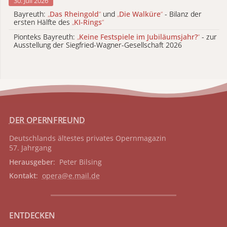
30. Juli 2026
Bayreuth:
„
Das Rheingold
“
und
„
Die Walküre
“
- Bilanz der
ersten Hälfte des
„
KI-Rings
“
Pionteks Bayreuth:
„
Keine Festspiele im Jubiläumsjahr?
“
- zur
Ausstellung der Siegfried-Wagner-Gesellschaft 2026
DER OPERNFREUND
Deutschlands ältestes privates
Opernmagazin
57. Jahrgang
Herausgeber
: Peter Bilsing
Kontakt
:
opera@e.mail.de
ENTDECKEN