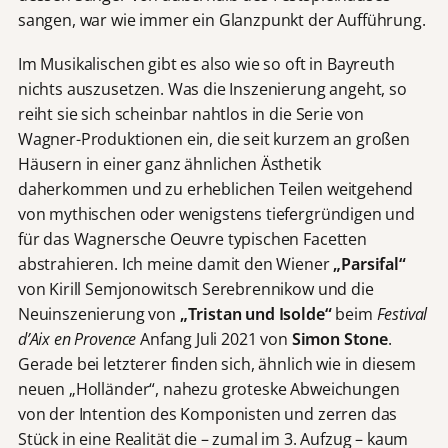
sangen, war wie immer ein Glanzpunkt der Aufführung.
Im Musikalischen gibt es also wie so oft in Bayreuth
nichts auszusetzen. Was die Inszenierung angeht, so
reiht sie sich scheinbar nahtlos in die Serie von
Wagner-Produktionen ein, die seit kurzem an großen
Häusern in einer ganz ähnlichen Ästhetik
daherkommen und zu erheblichen Teilen weitgehend
von mythischen oder wenigstens tiefergründigen und
für das Wagnersche Oeuvre typischen Facetten
abstrahieren. Ich meine damit den Wiener
„Parsifal“
von Kirill Semjonowitsch Serebrennikow und die
Neuinszenierung von
„Tristan und Isolde“
beim
Festival
d’Aix en Provence
Anfang Juli 2021 von
Simon Stone
.
Gerade bei letzterer finden sich, ähnlich wie in diesem
neuen „Holländer“, nahezu groteske Abweichungen
von der Intention des Komponisten und zerren das
Stück in eine Realität die – zumal im 3. Aufzug – kaum