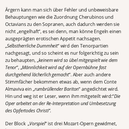
Ärgern kann man sich über Fehler und unbeweisbare
Behauptungen wie die Zuordnung Cherubinos und
Octavians zu den Sopranen, auch dadurch werden sie
nicht „engelhaft“, es sei denn, man könne Engeln einen
ausgeprägten erotischen Appetit nachsagen.
„
Selbstherrliche Dummheit
“ wird den Tenorpartien
nachgesagt, und so scheint es nur folgerichtig zu sein
zu behaupten, „
keinem wird so übel mitgespielt wie dem
Tenor
“, „
Männlichkeit wird auf der Opernbühne fast
durchgehend lächerlich gemacht
“. Aber auch andere
Stimmfächer bekommen etwas ab, wenn dem Conte
Almaviva ein „
rumbrüllender Bariton
“ angedichtet wird.
Hin und weg ist er Leser, wenn ihm mitgeteilt wird:“
Die
Oper arbeitet an der Re-Interpretation und Umbesetzung
des Opfertodes Christi“.
Der Block „
Vorspiel
“ ist drei Mozart-Opern gewidmet,