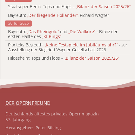
Staatsoper Berlin: Tops und Flops –
„
Bilanz der Saison 2025/26
“
Bayreuth:
„
Der fliegende Holländer
“
, Richard Wagner
30. Juli 2026
Bayreuth:
„
Das Rheingold
“
und
„
Die Walküre
“
- Bilanz der
ersten Hälfte des
„
KI-Rings
“
Pionteks Bayreuth:
„
Keine Festspiele im Jubiläumsjahr?
“
- zur
Ausstellung der Siegfried-Wagner-Gesellschaft 2026
Hildesheim: Tops und Flops –
„
Bilanz der Saison 2025/26
“
DER OPERNFREUND
Deutschlands ältestes privates
Opernmagazin
57. Jahrgang
Herausgeber
: Peter Bilsing