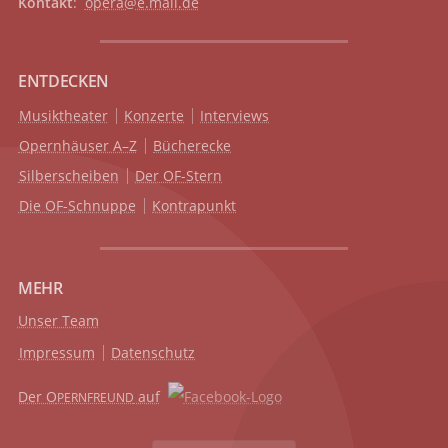
Kontakt
:
opera@e.mail.de
ENTDECKEN
Musiktheater
Konzerte
Interviews
Opernhäuser A–Z
Bücherecke
Silberscheiben
Der OF-Stern
Die OF-Schnuppe
Kontrapunkt
MEHR
Unser Team
Impressum
Datenschutz
Der O
auf
PERNFREUND