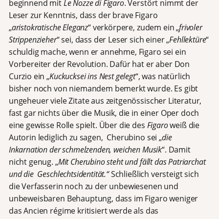
beginnend mit
Le Nozze
di Figaro
. Verstört nimmt der
Leser zur Kenntnis, dass der brave Figaro
„
aristokratische Eleganz
“ verkörpere, zudem ein „
frivoler
Strippenzieher
“ sei, dass der Leser sich einer „
Fehllektüre
“
schuldig mache, wenn er annehme, Figaro sei ein
Vorbereiter der Revolution. Dafür hat er aber Don
Curzio ein „
Kuckucksei ins Nest gelegt
“, was natürlich
bisher noch von niemandem bemerkt wurde. Es gibt
ungeheuer viele Zitate aus zeitgenössischer Literatur,
fast gar nichts über die Musik, die in einer Oper doch
eine gewisse Rolle spielt. Über die des
Figaro
weiß die
Autorin lediglich zu sagen, Cherubino sei „
die
Inkarnation der schmelzenden, weichen Musik
“. Damit
nicht genug. „
Mit Cherubino steht und fällt das Patriarchat
und die Geschlechtsidentität.“
Schließlich versteigt sich
die Verfasserin noch zu der unbewiesenen und
unbeweisbaren Behauptung, dass im Figaro weniger
das Ancien régime kritisiert werde als das