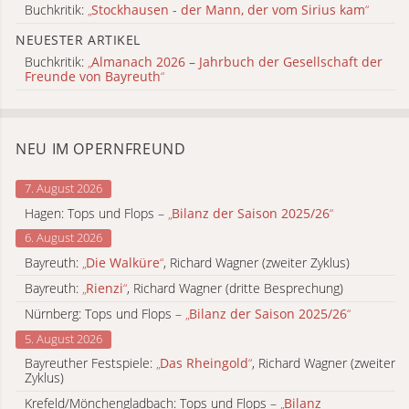
Buchkritik:
„
Stockhausen - der Mann, der vom Sirius kam
“
NEUESTER ARTIKEL
Buchkritik:
„
Almanach 2026 – Jahrbuch der Gesellschaft der
Freunde von Bayreuth
“
NEU IM OPERNFREUND
7. August 2026
Hagen: Tops und Flops –
„
Bilanz der Saison 2025/26
“
6. August 2026
Bayreuth:
„
Die Walküre
“
, Richard Wagner (zweiter Zyklus)
Bayreuth:
„
Rienzi
“
, Richard Wagner (dritte Besprechung)
Nürnberg: Tops und Flops –
„
Bilanz der Saison 2025/26
“
5. August 2026
Bayreuther Festspiele:
„
Das Rheingold
“
, Richard Wagner (zweiter
Zyklus)
Krefeld/Mönchengladbach: Tops und Flops –
„
Bilanz