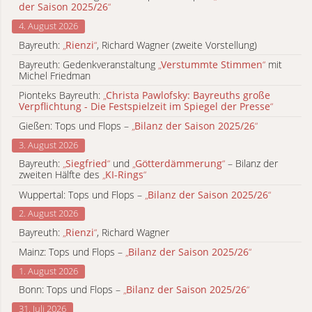
der Saison 2025/26
“
4. August 2026
Bayreuth:
„
Rienzi
“
, Richard Wagner (zweite Vorstellung)
Bayreuth: Gedenkveranstaltung
„
Verstummte Stimmen
“
mit
Michel Friedman
Pionteks Bayreuth:
„
Christa Pawlofsky: Bayreuths große
Verpflichtung - Die Festspielzeit im Spiegel der Presse
“
Gießen: Tops und Flops –
„
Bilanz der Saison 2025/26
“
3. August 2026
Bayreuth:
„
Siegfried
“
und
„
Götterdämmerung
“
– Bilanz der
zweiten Hälfte des
„
KI-Rings
“
Wuppertal: Tops und Flops –
„
Bilanz der Saison 2025/26
“
2. August 2026
Bayreuth:
„
Rienzi
“
, Richard Wagner
Mainz: Tops und Flops –
„
Bilanz der Saison 2025/26
“
1. August 2026
Bonn: Tops und Flops –
„
Bilanz der Saison 2025/26
“
31. Juli 2026