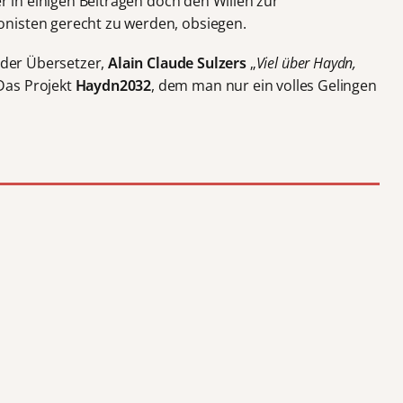
er in einigen Beiträgen doch den Willen zur
nisten gerecht zu werden, obsiegen.
e der Übersetzer,
Alain Claude Sulzers
„
Viel über Haydn,
Das Projekt
Haydn2032
, dem man nur ein volles Gelingen