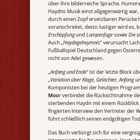
über ihre bilderreiche Sprache. Humorv
Haydns Musik einst allgegenwärtig war
durch einen Zopf ersetzbaren Perücke 
voranschreitet, desto lustiger wird es,
Erschöpfung
und
Lumpenfuge
sowie
Die s
Auch „
Haydngeheymni
s“ verursacht Lac
Fußballspiel Deutschland gegen Österrei
nicht von Adel gewesen.
„
Anfang und Ende
“ ist der letzte Block 
„Variation über Klage, Gelächter, Anfang u
Komponisten bei der heutigen Program
Moo
r verbindet die Rücksichtnahme d
sterbenden Haydn mit einem Rückblick 
fingierten Interview den Vertreter der
führt schließlich seinen endgültigen Tod
Das Buch verbürgt sich für eine vergnüg