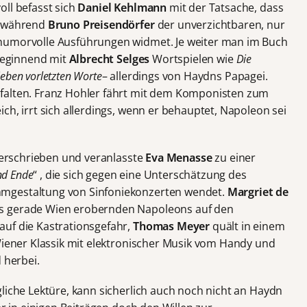
oll befasst sich
Daniel Kehlmann
mit der Tatsache, dass
, während
Bruno Preisendörfer
der unverzichtbaren, nur
humorvolle Ausführungen widmet. Je weiter man im Buch
 beginnend mit
Albrecht Selges
Wortspielen wie
Die
ieben
vorletzten Worte
– allerdings von Haydns Papagei.
hfalten. Franz Hohler fährt mit dem Komponisten zum
ch, irrt sich allerdings, wenn er behauptet, Napoleon sei
überschrieben und veranlasste
Eva Menasse
zu einer
nd Ende
“ , die sich gegen eine Unterschätzung des
mgestaltung von Sinfoniekonzerten wendet.
Margriet de
es gerade Wien erobernden Napoleons auf den
auf die Kastrationsgefahr,
Thomas Meyer
quält in einem
 Wiener Klassik mit elektronischer Musik vom Handy und
 herbei.
liche Lektüre, kann sicherlich auch noch nicht an Haydn