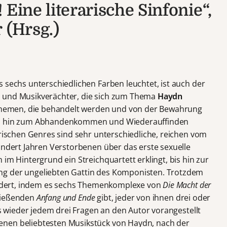
 Eine literarische Sinfonie“,
 (Hrsg.)
 sechs unterschiedlichen Farben leuchtet, ist auch der
r und Musikverächter, die sich zum Thema
Haydn
e Themen, die behandelt werden und von der Bewahrung
bis hin zum Abhandenkommen und Wiederauffinden
arischen Genres sind sehr unterschiedliche, reichen vom
undert Jahren Verstorbenen über das erste sexuelle
 im Hintergrund ein Streichquartett erklingt, bis hin zur
ng der ungeliebten Gattin des Komponisten. Trotzdem
liedert, indem es sechs Themenkomplexe von
Die Macht der
ließenden
Anfang und Ende
gibt, jeder von ihnen drei oder
ls wieder jedem drei Fragen an den Autor vorangestellt
enen beliebtesten Musikstück von Haydn, nach der