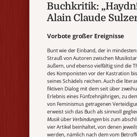
Buchkritik: „Haydn!
Alain Claude Sulzer
Vorbote großer Ereignisse
Bunt wie der Einband, der in mindestens
Strauß von Autoren zwischen Musiksta
äußern, und ebenso vielfältig sind di
des Komponisten vor der Kastration 
seines Schädels reichen. Auch die liter
fiktiven Dialog mit dem seit über zweih
Erlebnis eines Fünfzehnjährigen, zu dem
von Feminismus getragenen Verteidigu
erweist sich das Buch als sinnvoll geg
Musik
über
Verbindungen
bis zum absch
vier Artikel beinhaltet, von denen jewei
werden, nämlich nach dem vom Betroff