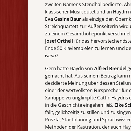
zweiten Namens Stendhal bediente. Ähn
klassischer Musik outet und an Haydn 
Eva Gesine Baur
als einzige den Opern
Streichquartett zur Außenseiterin wird
zu einem Gesamthöhepunkt verschmelze
Josef Ortheil
für das hervorstechendst
Ende 50 Klavierspielen zu lernen und d
wenn?
Gern hätte Haydn von
Alfred Brendel
ge
gemacht hat. Aus seinem Beitrag kann 
dezidierte Meinung über dessen Stellung
einer der wertvollsten Fürsprecher für
Xantippe verunglimpfte Gattin Haydns ein
in die Geschichte eingehen ließ.
Elke Sc
fällt, gelichzeitig zu stillen und zu singe
Puszta, Stadtplanung und Sprachwissen
Methoden der Kastration, der auch Hay