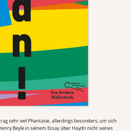
trag sehr viel Phantasie, allerdings besonders, um sich
Henry Beyle in seinem Essay über Haydn nicht seines