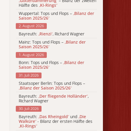
„
Götterdämmerung
“
– Bilanz der zweiten
Hälfte des
„
KI-Rings
“
Wuppertal: Tops und Flops –
„
Bilanz der
Saison 2025/26
“
2. August 2026
Bayreuth:
„
Rienzi
“
, Richard Wagner
Mainz: Tops und Flops –
„
Bilanz der
Saison 2025/26
“
1. August 2026
Bonn: Tops und Flops –
„
Bilanz der
Saison 2025/26
“
31. Juli 2026
Staatsoper Berlin: Tops und Flops –
„
Bilanz der Saison 2025/26
“
Bayreuth:
„
Der fliegende Holländer
“
,
Richard Wagner
30. Juli 2026
Bayreuth:
„
Das Rheingold
“
und
„
Die
Walküre
“
- Bilanz der ersten Hälfte des
„
KI-Rings
“