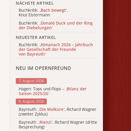
NÄCHSTE ARTIKEL
Buchkritik:
„
Bach bewegt
“
,
Knut Elstermann
Buchkritik:
„
Donald Duck und der Ring
der Diebelungen
“
NEUESTER ARTIKEL
Buchkritik:
„
Almanach 2026 – Jahrbuch
der Gesellschaft der Freunde
von Bayreuth
“
NEU IM OPERNFREUND
7. August 2026
Hagen: Tops und Flops –
„
Bilanz der
Saison 2025/26
“
6. August 2026
Bayreuth:
„
Die Walküre
“
, Richard Wagner
(zweiter Zyklus)
Bayreuth:
„
Rienzi
“
, Richard Wagner (dritte
Besprechung)