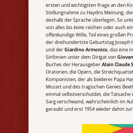
ersten und wichtigsten Frage an den Ko
Stellungnahme zu Haydns Meinung, die M
deshalb der Sprache überlegen. So unter
von alles bis
kein
s reichen oder auch ei
offenkundige Wille, Teil eines großen Pr
der dreihundertste Geburtstag Joseph 
und der
Giardino Armonico
, das eine i
Sinfonien unter dem Dirigat von
Giovan
Buches der Herausgeber
Alain Claude 
Oratorien, die Opern, die Streichquartet
Komponisten, der als biederer Papa H
Mozart und des tragischen Genies Beet
einmal selbstverschuldet, die Tatsache
Sarg verschwand, wahrscheinlich im Auft
geraubt und erst 1954 wieder dahin zur