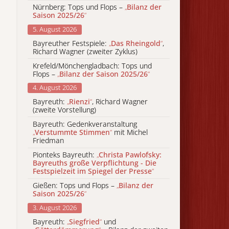
Nürnberg: Tops und Flops –
„
Bilanz der
Saison 2025/26
“
5. August 2026
Bayreuther Festspiele:
„
Das Rheingold
“
,
Richard Wagner (zweiter Zyklus)
Krefeld/Mönchengladbach: Tops und
Flops –
„
Bilanz der Saison 2025/26
“
4. August 2026
Bayreuth:
„
Rienzi
“
, Richard Wagner
(zweite Vorstellung)
Bayreuth: Gedenkveranstaltung
„
Verstummte Stimmen
“
mit Michel
Friedman
Pionteks Bayreuth:
„
Christa Pawlofsky:
Bayreuths große Verpflichtung - Die
Festspielzeit im Spiegel der Presse
“
Gießen: Tops und Flops –
„
Bilanz der
Saison 2025/26
“
3. August 2026
Bayreuth:
„
Siegfried
“
und