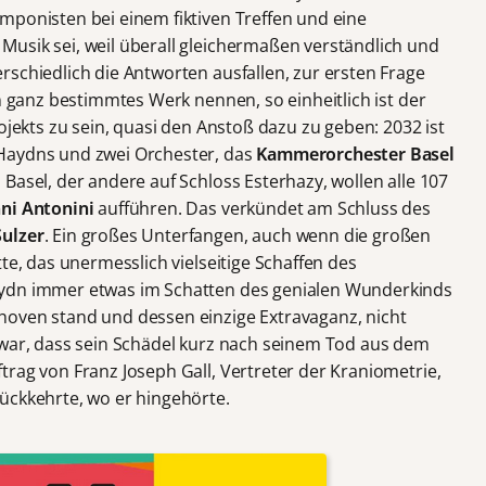
mponisten bei einem fiktiven Treffen und eine
usik sei, weil überall gleichermaßen verständlich und
schiedlich die Antworten ausfallen, zur ersten Frage
n ganz bestimmtes Werk nennen, so einheitlich ist der
ojekts zu sein, quasi den Anstoß dazu zu geben: 2032 ist
Haydns und zwei Orchester, das
Kammerorchester Basel
n Basel, der andere auf Schloss Esterhazy, wollen alle 107
ni Antonini
aufführen. Das verkündet am Schluss des
Sulzer
. Ein großes Unterfangen, auch wenn die großen
te, das unermesslich vielseitige Schaffen des
aydn immer etwas im Schatten des genialen Wunderkinds
hoven stand und dessen einzige Extravaganz, nicht
 war, dass sein Schädel kurz nach seinem Tod aus dem
rag von Franz Joseph Gall, Vertreter der Kraniometrie,
ückkehrte, wo er hingehörte.