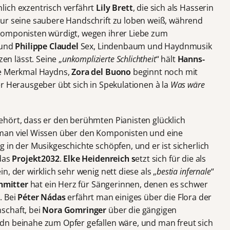
lich exzentrisch verfährt
Lily Brett
, die sich als Hasserin
nur seine saubere Handschrift zu loben weiß, während
komponisten würdigt, wegen ihrer Liebe zum
 und
Philippe Claudel
Sex, Lindenbaum und Haydnmusik
n lässt. Seine „
unkomplizierte Schlichtheit
“ hält
Hanns-
e Merkmal Haydns,
Zora del Buono
beginnt noch mit
er Herausgeber übt sich in Spekulationen à la
Was wäre
hört, dass er den berühmten Pianisten glücklich
man viel Wissen über den Komponisten und eine
 in der Musikgeschichte schöpfen, und er ist sicherlich
 das
Projekt2032
.
Elke Heidenreich s
etzt sich für die als
, der wirklich sehr wenig nett diese als „
bestia infernale
“
hmitter
hat ein Herz für Sängerinnen, denen es schwer
n. Bei
Péter Nádas
erfährt man einiges über die Flora der
schaft, bei
Nora Gomringer
über die gängigen
dn beinahe zum Opfer gefallen wäre, und man freut sich