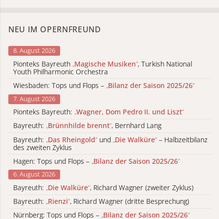
NEU IM OPERNFREUND
8. August 2026
Pionteks Bayreuth
„
Magische Musiken
“
, Turkish National
Youth Philharmonic Orchestra
Wiesbaden: Tops und Flops –
„
Bilanz der Saison 2025/26
“
7. August 2026
Pionteks Bayreuth:
„
Wagner, Dom Pedro II. und Liszt
“
Bayreuth:
„
Brünnhilde brennt
“
, Bernhard Lang
Bayreuth:
„
Das Rheingold
“
und
„
Die Walküre
“
– Halbzeitbilanz
des zweiten Zyklus
Hagen: Tops und Flops –
„
Bilanz der Saison 2025/26
“
6. August 2026
Bayreuth:
„
Die Walküre
“
, Richard Wagner (zweiter Zyklus)
Bayreuth:
„
Rienzi
“
, Richard Wagner (dritte Besprechung)
Nürnberg: Tops und Flops –
„
Bilanz der Saison 2025/26
“