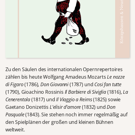
Zu den Säulen des internationalen Opernrepertoires
zählen bis heute Wolfgang Amadeus Mozarts
Le nozze
di Figaro
(1786),
Don Giovanni
(1787) und
Cosi fan tutte
(1790), Gioachino Rossinis
Il Barbiere di Siviglia
(1816),
La
Cenerentola
(1817) und
Il Viaggio a Reims
(1825) sowie
Gaetano Donizettis
L’elisir d’amore
(1832) und
Don
Pasquale
(1843). Sie stehen noch immer regelmäßig auf
den Spielplänen der großen und kleinen Bühnen
weltweit.