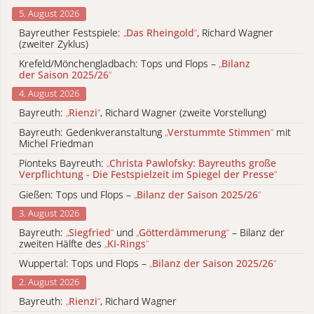
5. August 2026
Bayreuther Festspiele:
„
Das Rheingold
“
, Richard Wagner
(zweiter Zyklus)
Krefeld/Mönchengladbach: Tops und Flops –
„
Bilanz
der Saison 2025/26
“
4. August 2026
Bayreuth:
„
Rienzi
“
, Richard Wagner (zweite Vorstellung)
Bayreuth: Gedenkveranstaltung
„
Verstummte Stimmen
“
mit
Michel Friedman
Pionteks Bayreuth:
„
Christa Pawlofsky: Bayreuths große
Verpflichtung - Die Festspielzeit im Spiegel der Presse
“
Gießen: Tops und Flops –
„
Bilanz der Saison 2025/26
“
3. August 2026
Bayreuth:
„
Siegfried
“
und
„
Götterdämmerung
“
– Bilanz der
zweiten Hälfte des
„
KI-Rings
“
Wuppertal: Tops und Flops –
„
Bilanz der Saison 2025/26
“
2. August 2026
Bayreuth:
„
Rienzi
“
, Richard Wagner