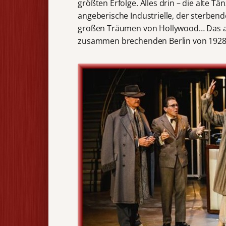
größten Erfolge. Alles drin – die alte Tän
angeberische Industrielle, der sterben
großen Träumen von Hollywood… Das alle
zusammen brechenden Berlin von 1928 –