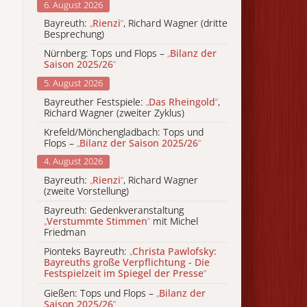
6. August 2026
Bayreuth:
„
Rienzi
“
, Richard Wagner (dritte
Besprechung)
Nürnberg: Tops und Flops –
„
Bilanz der
Saison 2025/26
“
5. August 2026
Bayreuther Festspiele:
„
Das Rheingold
“
,
Richard Wagner (zweiter Zyklus)
Krefeld/Mönchengladbach: Tops und
Flops –
„
Bilanz der Saison 2025/26
“
4. August 2026
Bayreuth:
„
Rienzi
“
, Richard Wagner
(zweite Vorstellung)
Bayreuth: Gedenkveranstaltung
„
Verstummte Stimmen
“
mit Michel
Friedman
Pionteks Bayreuth:
„
Christa Pawlofsky:
Bayreuths große Verpflichtung - Die
Festspielzeit im Spiegel der Presse
“
Gießen: Tops und Flops –
„
Bilanz der
Saison 2025/26
“