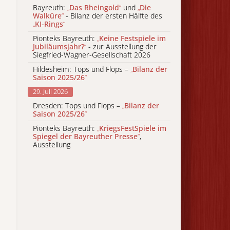
Bayreuth:
„
Das Rheingold
“
und
„
Die
Walküre
“
- Bilanz der ersten Hälfte des
„
KI-Rings
“
Pionteks Bayreuth:
„
Keine Festspiele im
Jubiläumsjahr?
“
- zur Ausstellung der
Siegfried-Wagner-Gesellschaft 2026
Hildesheim: Tops und Flops –
„
Bilanz der
Saison 2025/26
“
29. Juli 2026
Dresden: Tops und Flops –
„
Bilanz der
Saison 2025/26
“
Pionteks Bayreuth:
„
KriegsFestSpiele im
Spiegel der Bayreuther Presse
“
,
Ausstellung