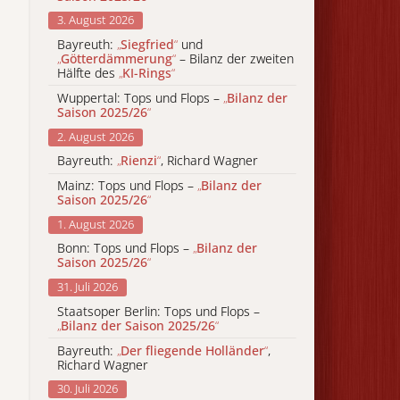
3. August 2026
Bayreuth:
„
Siegfried
“
und
„
Götterdämmerung
“
– Bilanz der zweiten
Hälfte des
„
KI-Rings
“
Wuppertal: Tops und Flops –
„
Bilanz der
Saison 2025/26
“
2. August 2026
Bayreuth:
„
Rienzi
“
, Richard Wagner
Mainz: Tops und Flops –
„
Bilanz der
Saison 2025/26
“
1. August 2026
Bonn: Tops und Flops –
„
Bilanz der
Saison 2025/26
“
31. Juli 2026
Staatsoper Berlin: Tops und Flops –
„
Bilanz der Saison 2025/26
“
Bayreuth:
„
Der fliegende Holländer
“
,
Richard Wagner
30. Juli 2026