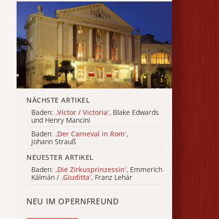
NÄCHSTE ARTIKEL
Baden:
„
Victor / Victoria
“
, Blake Edwards
und Henry Mancini
Baden:
„
Der Carneval in Rom
“
,
Johann Strauß
NEUESTER ARTIKEL
Baden:
„
Die Zirkusprinzessin
“
, Emmerich
Kálmán /
„
Giuditta
“
, Franz Lehár
NEU IM OPERNFREUND