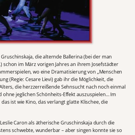
ruschinskaja, die alternde Ballerina (bei der man
 schon im März vorigen Jahres an ihrem Josefstädter
Kammerspielen, wo eine Dramatisierung von „Menschen
ng (Regie: Cesare Lievi) gab ihr die Möglichkeit, die
Alters, die herzzerreißende Sehnsucht nach noch einmal
d ohne jeglichen Schönheits-Effekt auszuspielen… Im
as ist wie Kino, das verlangt glatte Klischee, die
eslie Caron als ätherische Gruschinskaja durch die
stens schwebte, wunderbar – aber singen konnte sie so