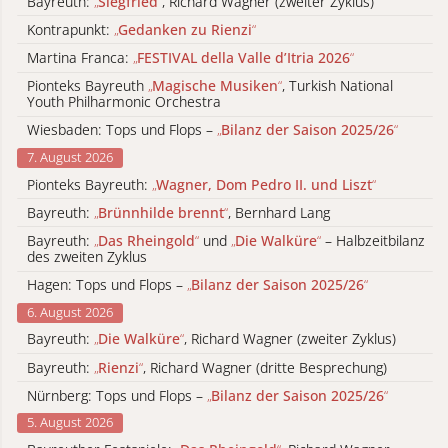
Bayreuth:
„
Siegfried
“
, Richard Wagner (zweiter Zyklus)
Kontrapunkt:
„
Gedanken zu Rienzi
“
Martina Franca:
„
FESTIVAL della Valle d’Itria 2026
“
Pionteks Bayreuth
„
Magische Musiken
“
, Turkish National
Youth Philharmonic Orchestra
Wiesbaden: Tops und Flops –
„
Bilanz der Saison 2025/26
“
7. August 2026
Pionteks Bayreuth:
„
Wagner, Dom Pedro II. und Liszt
“
Bayreuth:
„
Brünnhilde brennt
“
, Bernhard Lang
Bayreuth:
„
Das Rheingold
“
und
„
Die Walküre
“
– Halbzeitbilanz
des zweiten Zyklus
Hagen: Tops und Flops –
„
Bilanz der Saison 2025/26
“
6. August 2026
Bayreuth:
„
Die Walküre
“
, Richard Wagner (zweiter Zyklus)
Bayreuth:
„
Rienzi
“
, Richard Wagner (dritte Besprechung)
Nürnberg: Tops und Flops –
„
Bilanz der Saison 2025/26
“
5. August 2026