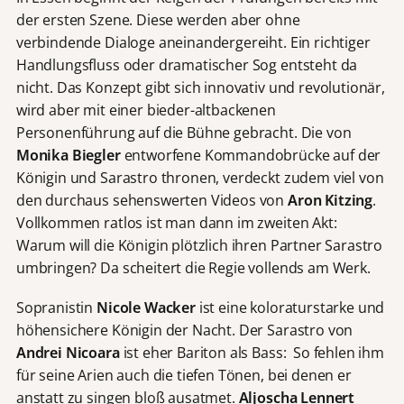
der ersten Szene. Diese werden aber ohne
verbindende Dialoge aneinandergereiht. Ein richtiger
Handlungsfluss oder dramatischer Sog entsteht da
nicht. Das Konzept gibt sich innovativ und revolutionär,
wird aber mit einer bieder-altbackenen
Personenführung auf die Bühne gebracht. Die von
Monika Biegler
entworfene Kommandobrücke auf der
Königin und Sarastro thronen, verdeckt zudem viel von
den durchaus sehenswerten Videos von
Aron Kitzing
.
Vollkommen ratlos ist man dann im zweiten Akt:
Warum will die Königin plötzlich ihren Partner Sarastro
umbringen? Da scheitert die Regie vollends am Werk.
Sopranistin
Nicole Wacker
ist eine koloraturstarke und
höhensichere Königin der Nacht. Der Sarastro von
Andrei Nicoara
ist eher Bariton als Bass: So fehlen ihm
für seine Arien auch die tiefen Tönen, bei denen er
anstatt zu singen bloß ausatmet.
Aljoscha Lennert