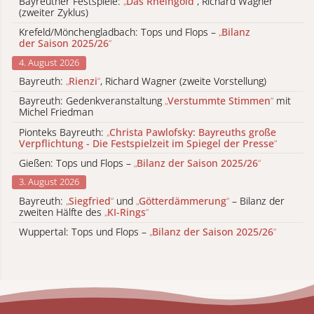
Bayreuther Festspiele:
„
Das Rheingold
“
, Richard Wagner
(zweiter Zyklus)
Krefeld/Mönchengladbach: Tops und Flops –
„
Bilanz
der Saison 2025/26
“
4. August 2026
Bayreuth:
„
Rienzi
“
, Richard Wagner (zweite Vorstellung)
Bayreuth: Gedenkveranstaltung
„
Verstummte Stimmen
“
mit
Michel Friedman
Pionteks Bayreuth:
„
Christa Pawlofsky: Bayreuths große
Verpflichtung - Die Festspielzeit im Spiegel der Presse
“
Gießen: Tops und Flops –
„
Bilanz der Saison 2025/26
“
3. August 2026
Bayreuth:
„
Siegfried
“
und
„
Götterdämmerung
“
– Bilanz der
zweiten Hälfte des
„
KI-Rings
“
Wuppertal: Tops und Flops –
„
Bilanz der Saison 2025/26
“