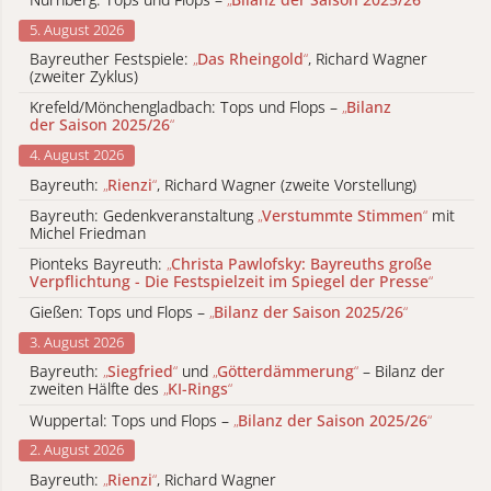
5. August 2026
Bayreuther Festspiele:
„
Das Rheingold
“
, Richard Wagner
(zweiter Zyklus)
Krefeld/Mönchengladbach: Tops und Flops –
„
Bilanz
der Saison 2025/26
“
4. August 2026
Bayreuth:
„
Rienzi
“
, Richard Wagner (zweite Vorstellung)
Bayreuth: Gedenkveranstaltung
„
Verstummte Stimmen
“
mit
Michel Friedman
Pionteks Bayreuth:
„
Christa Pawlofsky: Bayreuths große
Verpflichtung - Die Festspielzeit im Spiegel der Presse
“
Gießen: Tops und Flops –
„
Bilanz der Saison 2025/26
“
3. August 2026
Bayreuth:
„
Siegfried
“
und
„
Götterdämmerung
“
– Bilanz der
zweiten Hälfte des
„
KI-Rings
“
Wuppertal: Tops und Flops –
„
Bilanz der Saison 2025/26
“
2. August 2026
Bayreuth:
„
Rienzi
“
, Richard Wagner