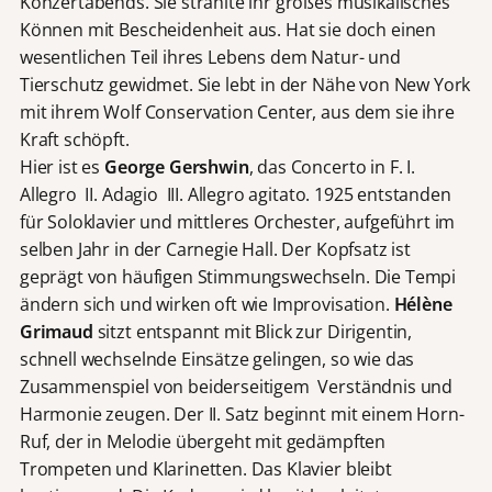
Konzertabends. Sie strahlte ihr großes musikalisches
Können mit Bescheidenheit aus. Hat sie doch einen
wesentlichen Teil ihres Lebens dem Natur- und
Tierschutz gewidmet. Sie lebt in der Nähe von New York
mit ihrem Wolf Conservation Center, aus dem sie ihre
Kraft schöpft.
Hier ist es
George Gershwin
, das Concerto in F. I.
Allegro II. Adagio III. Allegro agitato. 1925 entstanden
für Soloklavier und mittleres Orchester, aufgeführt im
selben Jahr in der Carnegie Hall. Der Kopfsatz ist
geprägt von häufigen Stimmungswechseln. Die Tempi
ändern sich und wirken oft wie Improvisation.
Hélène
Grimaud
sitzt entspannt mit Blick zur Dirigentin,
schnell wechselnde Einsätze gelingen, so wie das
Zusammenspiel von beiderseitigem Verständnis und
Harmonie zeugen. Der II. Satz beginnt mit einem Horn-
Ruf, der in Melodie übergeht mit gedämpften
Trompeten und Klarinetten. Das Klavier bleibt