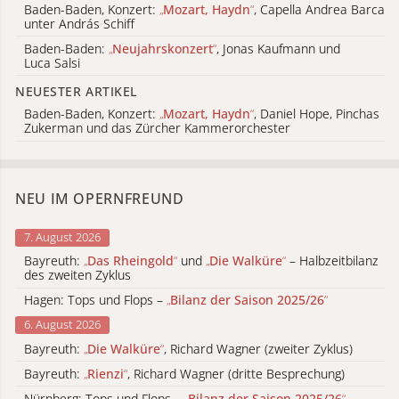
Baden-Baden, Konzert:
„
Mozart, Haydn
“
, Capella Andrea Barca
unter András Schiff
Baden-Baden:
„
Neujahrskonzert
“
, Jonas Kaufmann und
Luca Salsi
NEUESTER ARTIKEL
Baden-Baden, Konzert:
„
Mozart, Haydn
“
, Daniel Hope, Pinchas
Zukerman und das Zürcher Kammerorchester
NEU IM OPERNFREUND
7. August 2026
Bayreuth:
„
Das Rheingold
“
und
„
Die Walküre
“
– Halbzeitbilanz
des zweiten Zyklus
Hagen: Tops und Flops –
„
Bilanz der Saison 2025/26
“
6. August 2026
Bayreuth:
„
Die Walküre
“
, Richard Wagner (zweiter Zyklus)
Bayreuth:
„
Rienzi
“
, Richard Wagner (dritte Besprechung)
Nürnberg: Tops und Flops –
„
Bilanz der Saison 2025/26
“