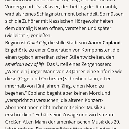
Vordergrund. Das Klavier, der Liebling der Romantik,
wird als reines Schlaginstrument behandelt. So müssen
sich die Zuhörer mit klassischen Hörgewohnheiten
dem damalig Neuen öffnen, verstehen und später
(vielleicht ?) genießen.
Beginn ist
Quiet City
, die stille Stadt von
Aaron Copland
.
Er gehörte zu einer Generation von Komponisten, die
einen typisch amerikanischen Stil entwickelten, den
American way of life.
Das Urteil eines Zeitgenossen:
„Wenn ein junger Mann von 23 Jahren eine Sinfonie wie
diese (Orgel und Orchester) schreiben kann, ist er
innerhalb von fünf Jahren fähig, einen Mord zu
begehen.“ Copland begeht aber keinen Mord und
„verspricht zu versuchen, die älteren Konzert-
Abonnentinnen nicht mehr mit seiner Musik zu
erschrecken.“ Er hält seine Zusage und wird so zum
Großen Alten Mann der amerikanischen Musik des 20.
Jahrhunderts. Ein erstaunlicher Weg eines Kindes, in