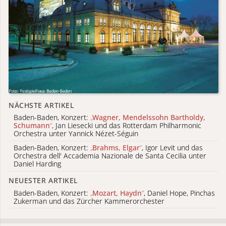
NÄCHSTE ARTIKEL
Baden-Baden, Konzert:
„
Wagner, Mendelssohn Bartholdy,
Schumann
“
, Jan Liesecki und das Rotterdam Philharmonic
Orchestra unter Yannick Nézet-Séguin
Baden-Baden, Konzert:
„
Brahms, Elgar
“
, Igor Levit und das
Orchestra dell' Accademia Nazionale de Santa Cecilia unter
Daniel Harding
NEUESTER ARTIKEL
Baden-Baden, Konzert:
„
Mozart, Haydn
“
, Daniel Hope, Pinchas
Zukerman und das Zürcher Kammerorchester