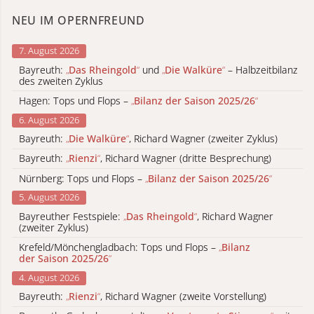
NEU IM OPERNFREUND
7. August 2026
Bayreuth:
„
Das Rheingold
“
und
„
Die Walküre
“
– Halbzeitbilanz
des zweiten Zyklus
Hagen: Tops und Flops –
„
Bilanz der Saison 2025/26
“
6. August 2026
Bayreuth:
„
Die Walküre
“
, Richard Wagner (zweiter Zyklus)
Bayreuth:
„
Rienzi
“
, Richard Wagner (dritte Besprechung)
Nürnberg: Tops und Flops –
„
Bilanz der Saison 2025/26
“
5. August 2026
Bayreuther Festspiele:
„
Das Rheingold
“
, Richard Wagner
(zweiter Zyklus)
Krefeld/Mönchengladbach: Tops und Flops –
„
Bilanz
der Saison 2025/26
“
4. August 2026
Bayreuth:
„
Rienzi
“
, Richard Wagner (zweite Vorstellung)