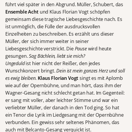
führt viel später in den Abgrund. Müller, Schubert, das
Ensemble Acht
und Klaus Florian Vogt schöpfen
gemeinsam diese tragische Liebesgeschichte nach. Es
ist unmöglich, die Fülle der ausdrucksvollen
Einzelheiten zu beschreiben. Es erzählt uns dieser
Müller, der sich immer weiter in seiner
Liebesgeschichte verstrickt. Die
Pause
wird heute
gesungen.
Sag Bächlein, liebt sie mich?
Ungeduld
ist hier nicht der Reißer, den jedes
Wunschkonzert bringt.
Dein ist mein ganzes Herz und soll
es ewig bleiben.
Klaus Florian Vogt
singt es mit Aplomb
wie auf der Opernbühne, und man hört, dass ihm der
Wagner-Gesang nicht schlecht getan hat. Im Gegenteil:
er sang mit voller, aber leichter Stimme und war ein
verliebter Müller, der danach in den Tod ging. So hat
ein Tenor die Lyrik im Liedgesang mit der Opernbühne
verbunden. Ein gewiss sehr seltenes Phänomen, das
auch mit Belcanto-Gesang verquickt ist.