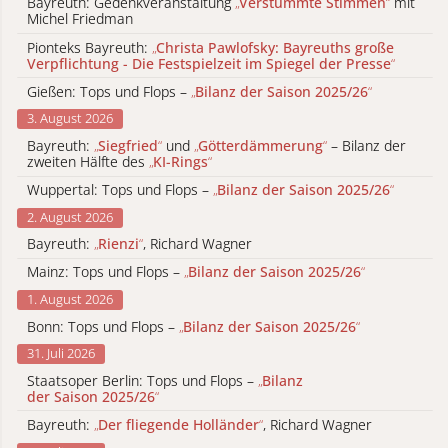
Bayreuth: Gedenkveranstaltung
„
Verstummte Stimmen
“
mit
Michel Friedman
Pionteks Bayreuth:
„
Christa Pawlofsky: Bayreuths große
Verpflichtung - Die Festspielzeit im Spiegel der Presse
“
Gießen: Tops und Flops –
„
Bilanz der Saison 2025/26
“
3. August 2026
Bayreuth:
„
Siegfried
“
und
„
Götterdämmerung
“
– Bilanz der
zweiten Hälfte des
„
KI-Rings
“
Wuppertal: Tops und Flops –
„
Bilanz der Saison 2025/26
“
2. August 2026
Bayreuth:
„
Rienzi
“
, Richard Wagner
Mainz: Tops und Flops –
„
Bilanz der Saison 2025/26
“
1. August 2026
Bonn: Tops und Flops –
„
Bilanz der Saison 2025/26
“
31. Juli 2026
Staatsoper Berlin: Tops und Flops –
„
Bilanz
der Saison 2025/26
“
Bayreuth:
„
Der fliegende Holländer
“
, Richard Wagner