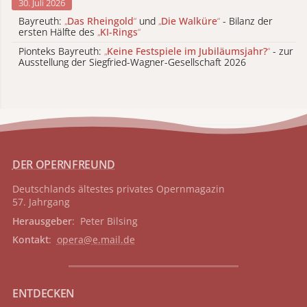
30. Juli 2026
Bayreuth:
„
Das Rheingold
“
und
„
Die Walküre
“
- Bilanz der
ersten Hälfte des
„
KI-Rings
“
Pionteks Bayreuth:
„
Keine Festspiele im Jubiläumsjahr?
“
- zur
Ausstellung der Siegfried-Wagner-Gesellschaft 2026
DER OPERNFREUND
Deutschlands ältestes privates
Opernmagazin
57. Jahrgang
Herausgeber
: Peter Bilsing
Kontakt
:
opera@e.mail.de
ENTDECKEN