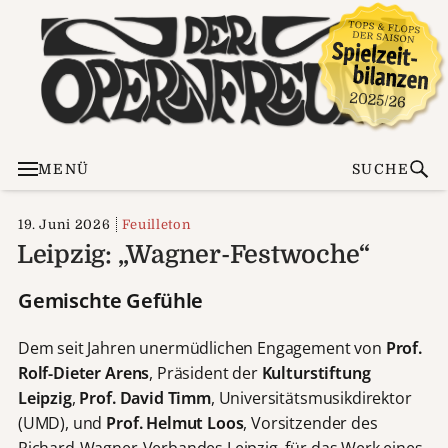
MENÜ
SUCHE
19. Juni 2026
Feuilleton
Leipzig: „Wagner-Festwoche“
Gemischte Gefühle
Dem seit Jahren unermüdlichen Engagement von
Prof.
Rolf-Dieter Arens
, Präsident der
Kulturstiftung
Leipzig
,
Prof. David Timm
, Universitätsmusikdirektor
(UMD), und
Prof. Helmut Loos
, Vorsitzender des
Richard-Wagner-Verbandes Leipzig, für das Werk eines