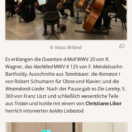
© Klaus Billand
Es erklangen die
Ouvertüre d-Moll
WWV 20 von R.
Wagner, das
Nachtlied
MWV K 125 von F. Mendelssohn
Bartholdy, Ausschnitte aus
Tannhäuser
, die
Romanze I
von Robert Schumann für Oboe und Klavier; und die
Wesendonck-Lieder
. Nach der Pause gab es
Die Loreley,
S.
369 von Franz Liszt und schließlich wesentliche Teile
aus
Tristan
und Isolde mit einem von
Christiane Libor
herrlich intonierten
Isoldes Liebestod
.