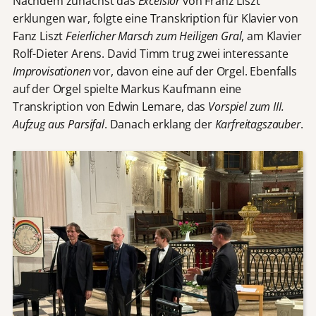
Nachdem zunächst das
Excelsior
von Franz Liszt
erklungen war, folgte eine Transkription für Klavier von
Fanz Liszt
Feierlicher Marsch zum Heiligen Gral
, am Klavier
Rolf-Dieter Arens. David Timm trug zwei interessante
Improvisationen
vor, davon eine auf der Orgel. Ebenfalls
auf der Orgel spielte Markus Kaufmann eine
Transkription von Edwin Lemare, das
Vorspiel zum III.
Aufzug aus Parsifal
. Danach erklang der
Karfreitagszauber
.