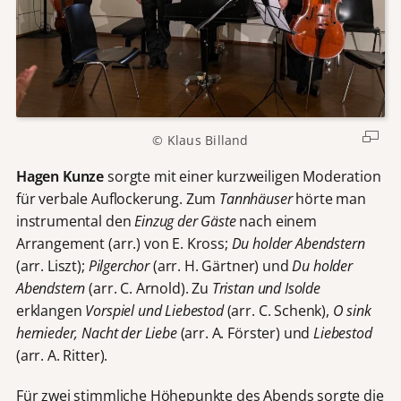
© Klaus Billand
Hagen Kunze
sorgte mit einer kurzweiligen Moderation
für verbale Auflockerung. Zum
Tannhäuser
hörte man
instrumental den
Einzug der Gäste
nach einem
Arrangement (arr.) von E. Kross;
Du holder Abendstern
(arr. Liszt);
Pilgerchor
(arr. H. Gärtner) und
Du holder
Abendstern
(arr. C. Arnold). Zu
Tristan und Isolde
erklangen
Vorspiel und Liebestod
(arr. C. Schenk),
O sink
hernieder, Nacht der Liebe
(arr. A. Förster) und
Liebestod
(arr. A. Ritter).
Für zwei stimmliche Höhepunkte des Abends sorgte die